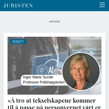
Menu 
Hopp
til
hovedinnhold
DEBATT
«Å tro at tekselskapene kommer
til å passe på personvernet vårt er