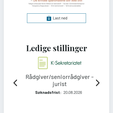
Last ned
Ledige stillinger
-
Vil du jobbe med
forebyggende sikkerhet i PST?
Søknadsfrist
20.08.2026