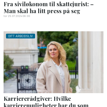
Fra siviløkonom til skattejurist: –
Man skal ha litt press på seg
tor 25.07.2024 06:00
DITT ARBEIDSLIV
Karriererådgiver: Hvilke
karrieremuligheter har du som