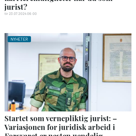
jurist?
tir 23.07.2024 06:00
NYHETER
Startet som vernepliktig jurist: –
Variasjonen for juridisk arbeid i
Forsvaret er nesten uendelig