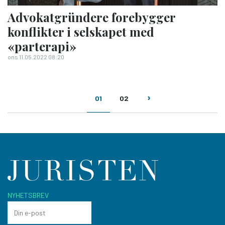
Advokat­gründere forebygger
konflikter i selskapet med
«parterapi»
ons 11.05.2022 08:20
Sider
01
02
NYHETSBREV