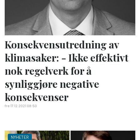
Konsekvens­utredning av
klimasaker: - Ikke effektivt
nok regelverk for å
synliggjøre negative
konsekvenser
fre 17.12.2021 08:50
NYHETER