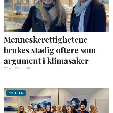
Menneskerettighetene
brukes stadig oftere som
argument i klimasaker
tor 13.01.2022 09:01
NYHETER