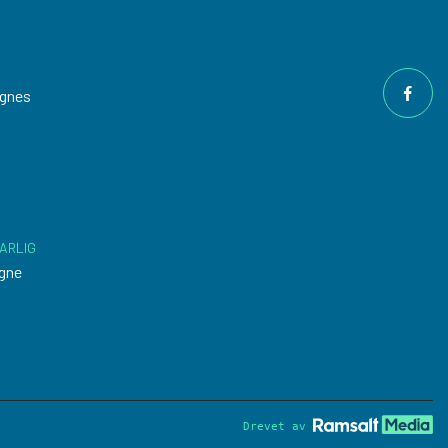
ngnes
ARLIG
gne
Drevet av