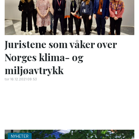
Juristene som våker over
Norges klima- og
miljøavtrykk
tor 16.12.2021 09:53
NYHETER