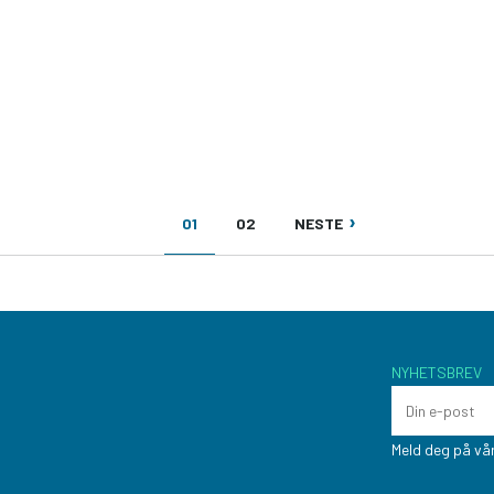
NÅVÆRENDE
SIDE
NESTE
01
02
NESTE
SIDE
SIDE
NYHETSBREV
Meld deg på vår