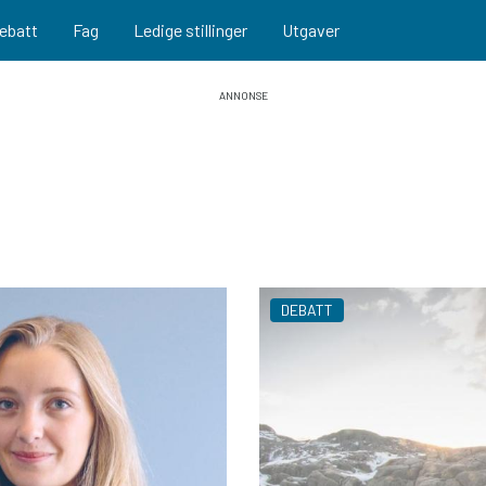
ebatt
Fag
Ledige stillinger
Utgaver
DEBATT