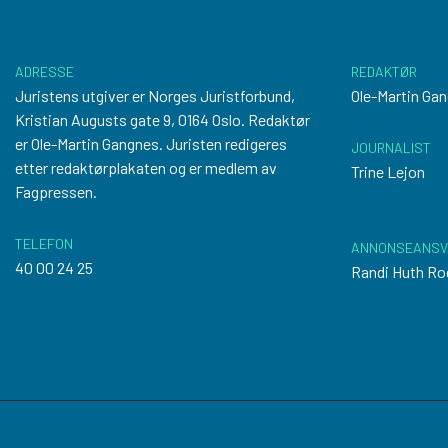
ADRESSE
REDAKTØR
Juristens utgiver er Norges Juristforbund,
Ole-Martin Ga
Kristian Augusts gate 9, 0164 Oslo. Redaktør
er Ole-Martin Gangnes. Juristen redigeres
JOURNALIST
etter
redaktørplakaten
og er medlem av
Trine Lejon
Fagpressen.
TELEFON
ANNONSEANSV
40 00 24 25
Randi Huth Ro