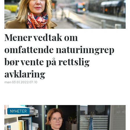
Mener vedtak om
omfattende naturinngrep
bør vente på rettslig
avklaring
man 03.01.2022 07:10
NYHETER