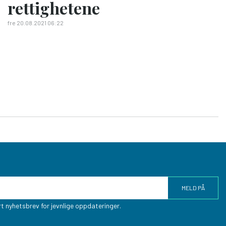
rettighetene
fre 20.08.2021 06:22
t nyhetsbrev for jevnlige oppdateringer.