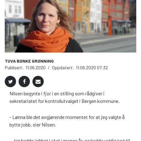
TUVA BØNKE GRØNNING
Publisert:
11.06.2020
/
Oppdatert:
11.06.2020 07:32
Nilsen begynte i fjor i en stilling som rådgiver i
sekretariatet for kontrollutvalget i Bergen kommune.
- Lønna ble det avgjørende momentet for at jeg valgte å
bytte jobb, sier Nilsen.
- Jeg hadde jobbet i stat i mange år, og hadde veldig lyst til