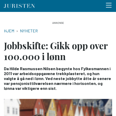
Menu 
Hopp
til
NAVIGASJONSSTI
HJEM
NYHETER
hovedinnhold
Jobbskifte: Gikk opp over
100.000 i lønn
Da Hilde Rasmussen Nilsen begynte hos Fylkesmannen i
2011 var arbeidsoppgavene trekkplasteret, og hun
valgte å gå ned i lønn. Ved neste jobbytte åtte år senere
var pensjonisttilværelsen nærmere i horisonten, og
lønna var viktigere enn sist.