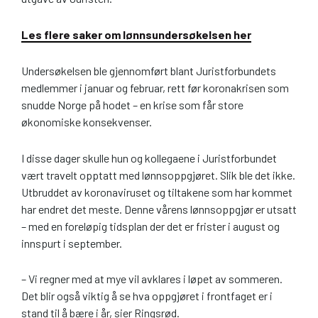
Les flere saker om lønnsundersøkelsen her
Undersøkelsen ble gjennomført blant Juristforbundets
medlemmer i januar og februar, rett før koronakrisen som
snudde Norge på hodet – en krise som får store
økonomiske konsekvenser.
I disse dager skulle hun og kollegaene i Juristforbundet
vært travelt opptatt med lønnsoppgjøret. Slik ble det ikke.
Utbruddet av koronaviruset og tiltakene som har kommet
har endret det meste. Denne vårens lønnsoppgjør er utsatt
– med en foreløpig tidsplan der det er frister i august og
inn­spurt i september.
– Vi regner med at mye vil avklares i løpet av sommeren.
Det blir også viktig å se hva oppgjøret i frontfaget er i
stand til å bære i år, sier Ringsrød.