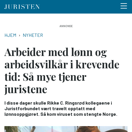
Menu 
Hopp
til
NAVIGASJONSSTI
HJEM
NYHETER
hovedinnhold
Arbeider med lønn og
arbeidsvilkår i krevende
tid: Så mye tjener
juristene
I disse dager skulle Rikke C. Ringsrød kollegaene i
Juristforbundet vært travelt opptatt med
lønnsoppgjøret. Så kom viruset som stengte Norge.