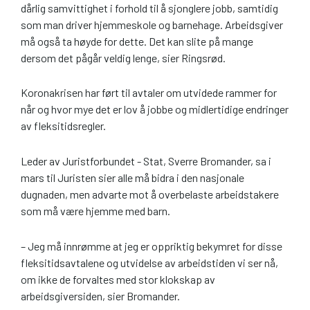
dårlig samvittighet i forhold til å sjonglere jobb, samtidig
som man driver hjemmeskole og barnehage. Arbeidsgiver
må også ta høyde for dette. Det kan slite på mange
dersom det pågår veldig lenge, sier Ringsrød.
Koronakrisen har ført til avtaler om utvidede rammer for
når og hvor mye det er lov å jobbe og midlertidige endringer
av fleksitidsregler.
Leder av Juristforbundet - Stat, Sverre Bromander, sa i
mars til Juristen sier alle må bidra i den nasjonale
dugnaden, men advarte mot å overbelaste arbeidstakere
som må være hjemme med barn.
– Jeg må innrømme at jeg er oppriktig bekymret for disse
fleksitidsavtalene og utvidelse av arbeidstiden vi ser nå,
om ikke de forvaltes med stor klokskap av
arbeidsgiversiden, sier Bromander.