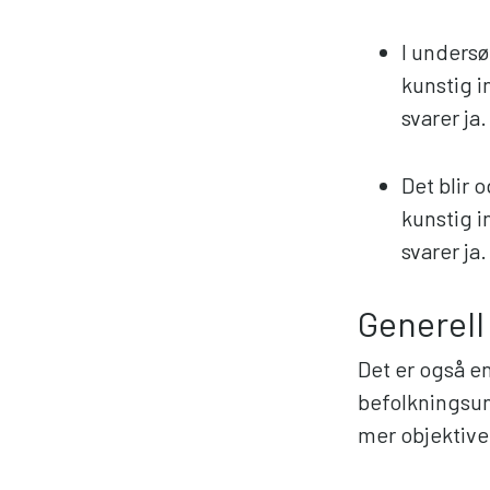
I undersø
kunstig i
svarer ja.
Det blir 
kunstig i
svarer ja.
Generell 
Det er også en
befolkningsun
mer objektive 