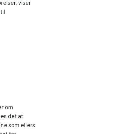
relser, viser
til
.
ler om
es det at
ne som ellers
get for