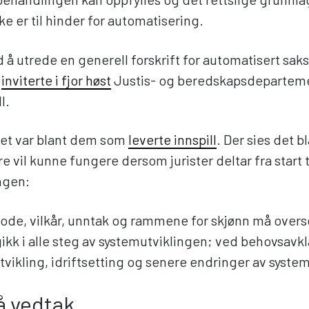
ke er til hinder for automatisering.
 å utrede en generell forskrift for automatisert sak
n
inviterte i fjor høst
Justis- og beredskapsdepartemen
l.
et var blant dem som
leverte innspill
. Der sies det b
e vil kunne fungere dersom jurister deltar fra start til
ngen:
ode, vilkår, unntak og rammene for skjønn må overs
ikk i alle steg av systemutviklingen; ved behovsavkl
tvikling, idriftsetting og senere endringer av syste
å vedtak