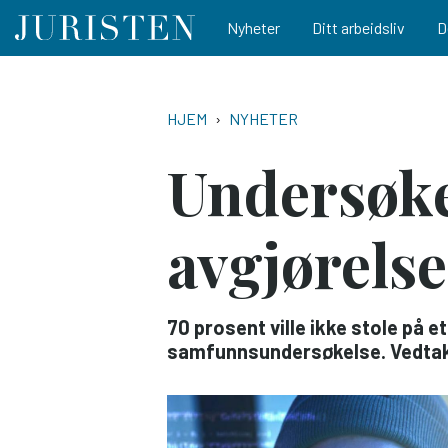
Main navigation
Nyheter
Ditt arbeidsliv
D
Hopp
til
NAVIGASJONSSTI
HJEM
NYHETER
hovedinnhold
Undersøkels
avgjørelse
70 prosent ville ikke stole på e
samfunnsundersøkelse. Vedtak m