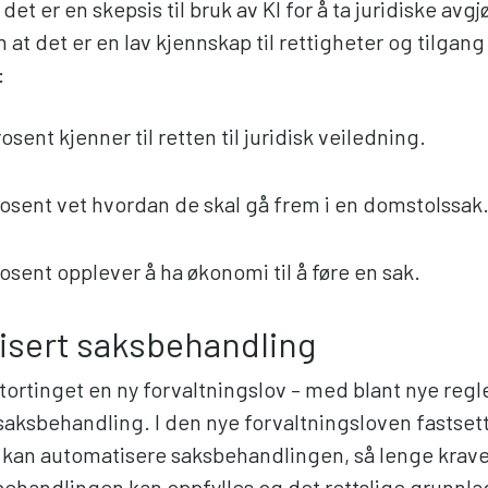
et er en skepsis til bruk av KI for å ta juridiske avgjø
at det er en lav kjennskap til rettigheter og tilgang 
:
osent kjenner til retten til juridisk veiledning.
osent vet hvordan de skal gå frem i en domstolssak
osent opplever å ha økonomi til å føre en sak.
isert saksbehandling
Stortinget en ny forvaltningslov – med blant nye reg
saksbehandling. I den nye forvaltningsloven fastsett
 kan automatisere saksbehandlingen, så lenge krave
ksbehandlingen kan oppfylles og det rettslige grunnla