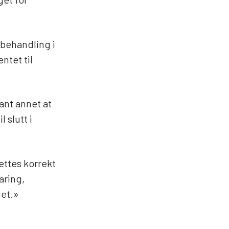
sbehandling i
tet til
lant annet at
 slutt i
ettes korrekt
aring,
met.»