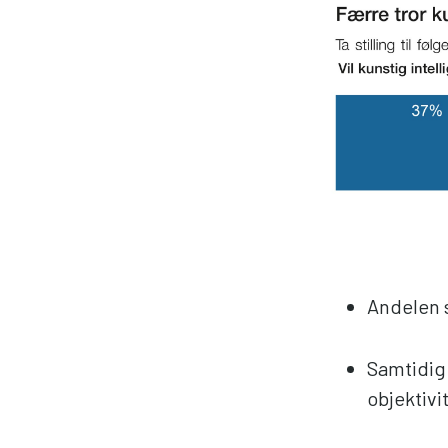
Andelen s
Samtidig 
objektivi