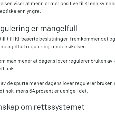
lsen viser at menn er mer positive til KI enn kvinner
eptiske enn yngre.
gulering er mangelfull
lav tillit til KI-baserte beslutninger, fremkommer det o
 mangelfull regulering i undersøkelsen.
t om man mener at dagens lover regulerer bruken av 
dt nok.
 av de spurte mener dagens lover regulerer bruken 
dt nok, mens 64 prosent er uenige i det.
nskap om rettssystemet