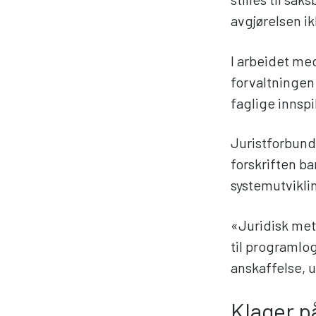
avgjørelsen ik
I arbeidet med
forvaltninge
faglige innspil
Juristforbund
forskriften bar
systemutvikli
«Juridisk met
til programlog
anskaffelse, u
Klager p