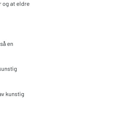
 og at eldre
gså en
kunstig
av kunstig