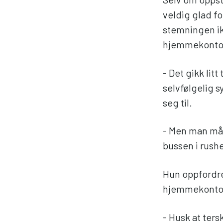
veldig glad f
stemningen ikk
hjemmekonto
- Det gikk lit
selvfølgelig s
seg til.
- Men man må 
bussen i rushe
Hun oppfordrer
hjemmekontore
- Husk at ter