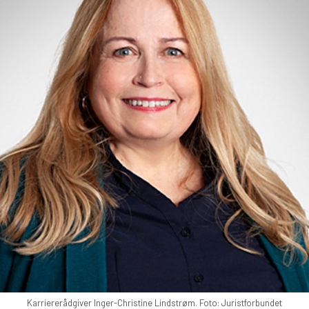
Karriererådgiver Inger-Christine Lindstrøm. Foto: Juristforbundet