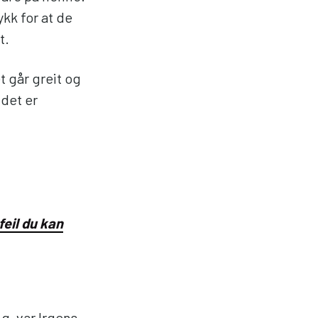
kk for at de
t.
t går greit og
 det er
eil du kan
g, var Irgens