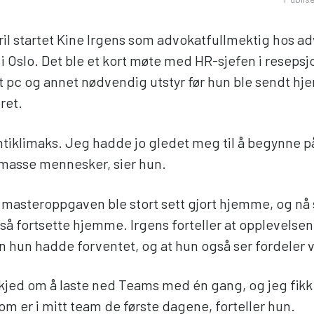
pril startet Kine Irgens som advokatfullmektig hos 
Oslo. Det ble et kort møte med HR-sjefen i resepsj
t pc og annet nødvendig utstyr før hun ble sendt hjem
ret.
 antiklimaks. Jeg hadde jo gledet meg til å begynne 
 masse mennesker, sier hun.
 masteroppgaven ble stort sett gjort hjemme, og nå 
å fortsette hjemme. Irgens forteller at opplevelsen 
 hun hadde forventet, og at hun også ser fordeler 
skjed om å laste ned Teams med én gang, og jeg fikk 
som er i mitt team de første dagene, forteller hun.