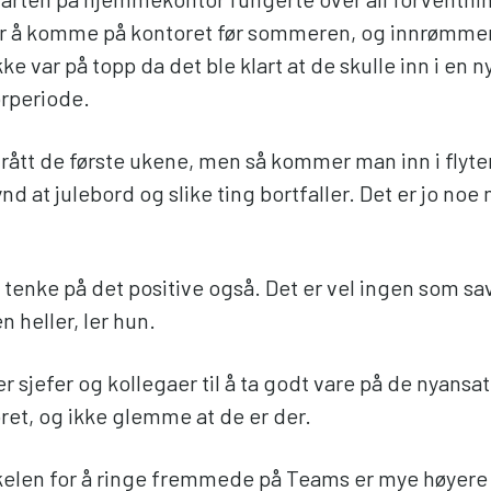
or å komme på kontoret før sommeren, og innrømmer
e var på topp da det ble klart at de skulle inn i en n
rperiode.
t trått de første ukene, men så kommer man inn i flyte
ynd at julebord og slike ting bortfaller. Det er jo no
tenke på det positive også. Det er vel ingen som sa
n heller, ler hun.
 sjefer og kollegaer til å ta godt vare på de nyansat
t, og ikke glemme at de er der.
skelen for å ringe fremmede på Teams er mye høyere 