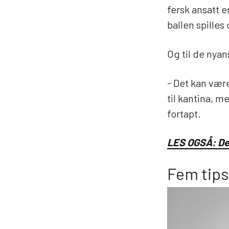
fersk ansatt e
ballen spilles 
Og til de nyan
- Det kan vær
til kantina, m
fortapt.
LES OGSÅ: Den
Fem tips