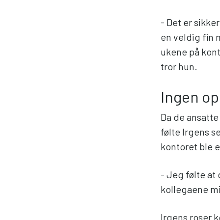
- Det er sikke
en veldig fin 
ukene på kont
tror hun.
Ingen op
Da de ansatte
følte Irgens s
kontoret ble 
- Jeg følte at
kollegaene m
Irgens roser k