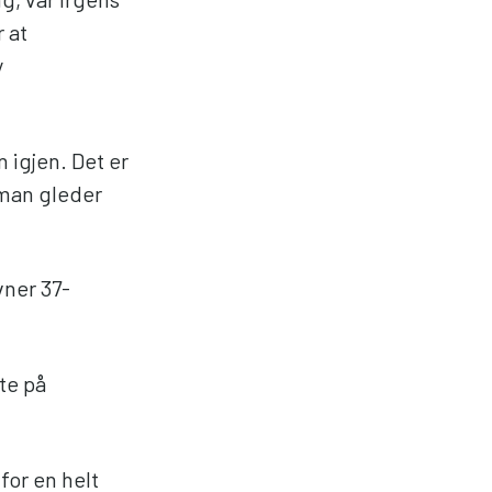
 at
y
n igjen. Det er
e man gleder
vner 37-
te på
for en helt