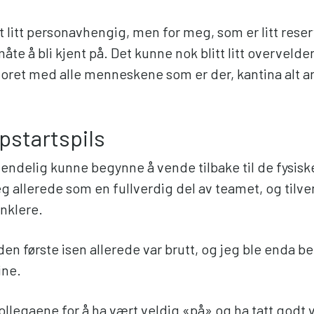
rt litt personavhengig, men for meg, som er litt reser
måte å bli kjent på. Det kunne nok blitt litt overveld
oret med alle menneskene som er der, kantina alt a
pstartspils
 endelig kunne begynne å vende tilbake til de fysisk
eg allerede som en fullverdig del av teamet, og tilve
enklere.
 den første isen allerede var brutt, og jeg ble enda 
ine.
ollegaene for å ha vært veldig «på» og ha tatt godt 