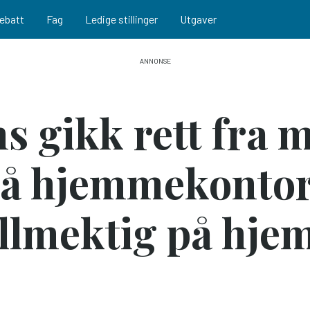
ebatt
Fag
Ledige stillinger
Utgaver
s gikk rett fra 
å hjemme­kontor 
ll­mektig på hj