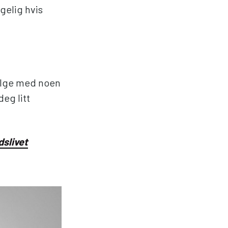
gelig hvis
følge med noen
deg litt
dslivet