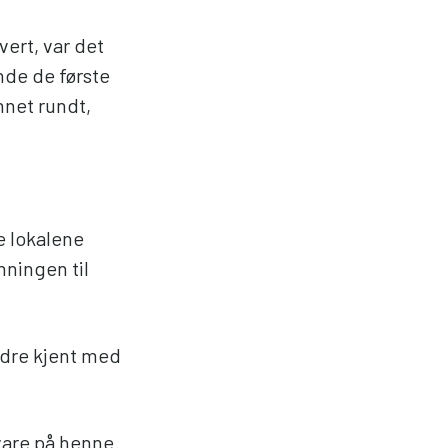
vert, var det
ende de første
nnet rundt,
e lokalene
nningen til
bedre kjent med
vare på henne.