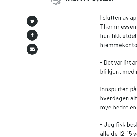
I slutten av a
Thommessen i 
hun fikk utdel
hjemmekonto
- Det var litt
bli kjent med
Innspurten på
hverdagen alts
mye bedre enn
- Jeg fikk be
alle de 12-15 