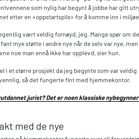
ntvennene som nylig har begynt å jobbe har gitt utry
vnet etter en «oppstartspils» for å komme inn i miljøe
 egentlig vært veldig fornøyd, jeg. Mange spør om de
e fant mye støtte i andre nye når de selv var nye, men
avne noe man ennå ikke har opplevd, sier hun.
del i et større prosjekt da jeg begynte som var veldig
vennlig, så det fungerte fint med hjemmekontor.
tdannet jurist? Det er noen klassiske nybegynnerf
takt med de nye
arten på hjemmekontor fungerte over all forventnin