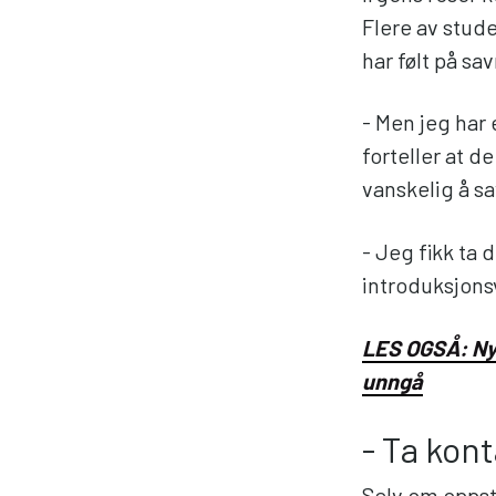
Flere av stude
har følt på sa
- Men jeg har
forteller at d
vanskelig å s
- Jeg fikk ta 
introduksjons
LES OGSÅ: Nyu
unngå
- Ta kon
Selv om oppst