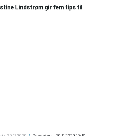
stine Lindstrøm gir fem tips til
ert:
20.11.2020
/
Oppdatert:
20.11.2020 10:10