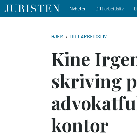
Main navigation
Nyheter
Ditt arbeidsliv
D
Hopp
til
NAVIGASJONSSTI
HJEM
DITT ARBEIDSLIV
hovedinnhold
Kine Irgen
skriving p
advokatfu
kontor