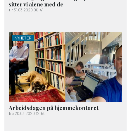
sitter vi alene med de
tir 31.03.2020 06:41
NYHETER
Arbeids­dagen på hjemme­kontoret
fre 20.03.2020 12:50