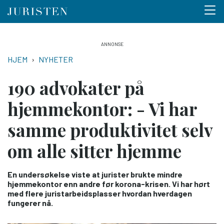
Menu 
Hopp
til
NAVIGASJONSSTI
HJEM
NYHETER
hovedinnhold
190 advokater på
hjemmekontor: - Vi har
samme produktivitet selv
om alle sitter hjemme
En undersøkelse viste at jurister brukte mindre
hjemmekontor enn andre før korona-krisen. Vi har hørt
med flere juristarbeidsplasser hvordan hverdagen
fungerer nå.