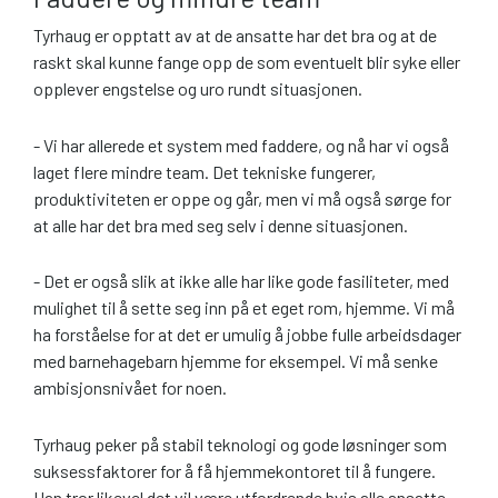
Tyrhaug er opptatt av at de ansatte har det bra og at de
raskt skal kunne fange opp de som eventuelt blir syke eller
opplever engstelse og uro rundt situasjonen.
- Vi har allerede et system med faddere, og nå har vi også
laget flere mindre team. Det tekniske fungerer,
produktiviteten er oppe og går, men vi må også sørge for
at alle har det bra med seg selv i denne situasjonen.
- Det er også slik at ikke alle har like gode fasiliteter, med
mulighet til å sette seg inn på et eget rom, hjemme. Vi må
ha forståelse for at det er umulig å jobbe fulle arbeidsdager
med barnehagebarn hjemme for eksempel. Vi må senke
ambisjonsnivået for noen.
Tyrhaug peker på stabil teknologi og gode løsninger som
suksessfaktorer for å få hjemmekontoret til å fungere.
Han tror likevel det vil være utfordrende hvis alle ansatte