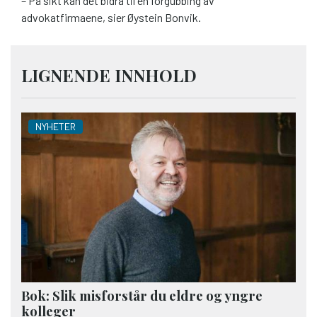
– På sikt kan det bidra til en forgubbing av
advokatfirmaene, sier Øystein Bonvik.
LIGNENDE INNHOLD
NYHETER
Bok: Slik misforstår du eldre og yngre
kolleger