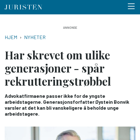
Menu 
Hopp
til
NAVIGASJONSSTI
HJEM
NYHETER
hovedinnhold
Har skrevet om ulike
generasjoner - spår
rekrutteringstrøbbel
Advokatfirmaene passer ikke for de yngste
arbeidstagerne. Generasjonsforfatter Øystein Bonvik
varsler at det kan bli vanskeligere å beholde unge
arbeidstagere.