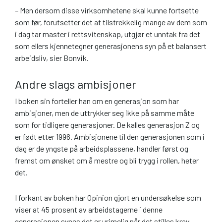
– Men dersom disse virksomhetene skal kunne fortsette
som før, forutsetter det at tilstrekkelig mange av dem som
i dag tar master i rettsvitenskap, utgjør et unntak fra det
som ellers kjennetegner generasjonens syn på et balansert
arbeidsliv, sier Bonvik.
Andre slags ambisjoner
I boken sin forteller han om en generasjon som har
ambisjoner, men de uttrykker seg ikke på samme måte
som for tidligere generasjoner. De kalles generasjon Z og
er født etter 1996. Ambisjonene til den generasjonen som i
dag er de yngste på arbeidsplassene, handler først og
fremst om ønsket om å mestre og bli trygg i rollen, heter
det.
I forkant av boken har Opinion gjort en undersøkelse som
viser at 45 prosent av arbeidstagerne i denne
generasjonen synes det er urimelig når det stilles krav