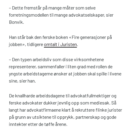
– Dette fremstår på mange måter som selve
forretningsmodellen til mange advokatselskaper, sier
Bonvik.
Han står bak den ferske boken «Fire generasjoner på
jobben», tidligere
omtalt i Juristen
.
– Den typen arbeidsliv som disse virksomhetene
representerer, sammenfaller i liten grad med rollen de
yngste arbeidstagerne ønsker at jobben skal spille i livene
sine, sier han.
De knallharde arbeidsdagene til advokatfullmektiger og
ferske advokater dukker jevnlig opp som mediesak. Så
langt har advokatfirmaene klart å rekruttere flinke jurister
på grunn av utsiktene til opprykk, partnerskap og gode
inntekter etter de tøffe årene.