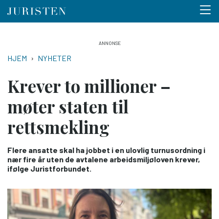
Menu 
Hopp
til
NAVIGASJONSSTI
HJEM
NYHETER
hovedinnhold
Krever to millioner –
møter staten til
rettsmekling
Flere ansatte skal ha jobbet i en ulovlig turnusordning i
nær fire år uten de avtalene arbeidsmiljøloven krever,
ifølge Juristforbundet.