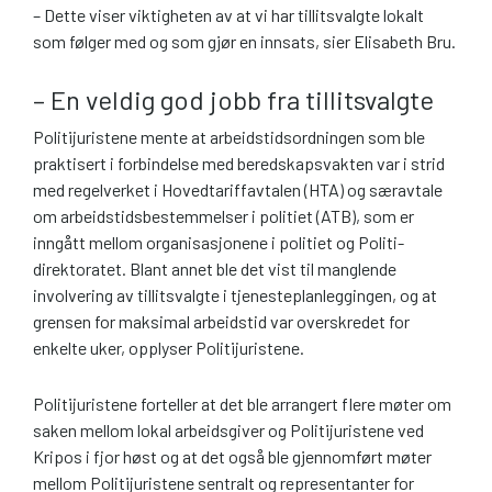
– Dette viser viktigheten av at vi har tillitsvalgte lokalt
som følger med og som gjør en innsats, sier Elisabeth Bru.
– En veldig god jobb fra tillitsvalgte
Politijuristene mente at arbeidstidsordningen som ble
praktisert i forbindelse med beredskapsvakten var i strid
med regelverket i Hoved­tariffavtalen (HTA) og særavtale
om arbeidstidsbestemmelser i politiet (ATB), som er
inngått mellom organisasjonene i politiet og Politi­
direktoratet. Blant annet ble det vist til manglende
involvering av tillitsvalgte i tjenesteplanleggingen, og at
grensen for maksimal arbeidstid var overskredet for
enkelte uker, opplyser Politi­juristene.
Politijuristene forteller at det ble arrangert flere møter om
saken mellom lokal arbeidsgiver og Politi­juristene ved
Kripos i fjor høst og at det også ble gjennomført møter
mellom Politijuristene sentralt og representanter for