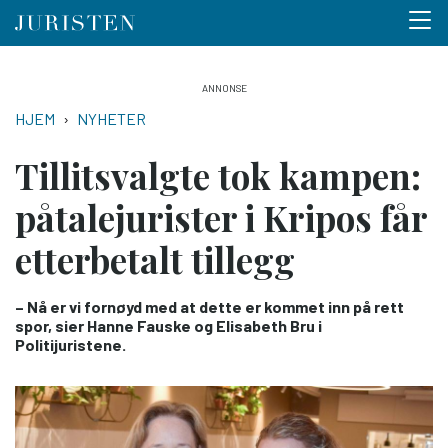
Menu 
Hopp
til
NAVIGASJONSSTI
HJEM
NYHETER
hovedinnhold
Tillitsvalgte tok kampen:
påtalejurister i Kripos får
etterbetalt tillegg
– Nå er vi fornøyd med at dette er kommet inn på rett
spor, sier Hanne Fauske og Elisabeth Bru i
Politijuristene.