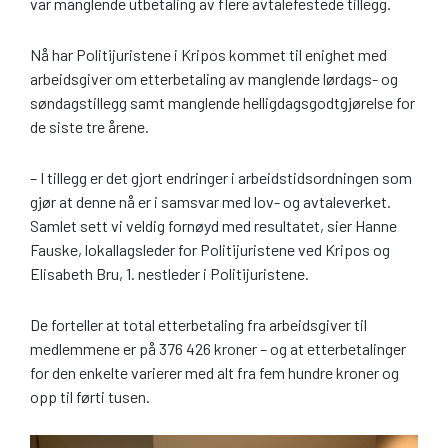
var manglende utbetaling av flere avtalefestede tillegg.
Nå har Politijuristene i Kripos kommet til enighet med
arbeidsgiver om etterbetaling av manglende lørdags- og
søndagstillegg samt manglende helligdagsgodtgjørelse for
de siste tre årene.
– I tillegg er det gjort endringer i arbeidstidsordningen som
gjør at denne nå er i samsvar med lov- og avtaleverket.
Samlet sett vi veldig fornøyd med resultatet, sier Hanne
Fauske, lokallagsleder for Politijuris­tene ved Kripos og
Elisabeth Bru, 1. nestleder i Politijuristene.
De forteller at total etterbetaling fra arbeidsgiver til
medlemmene er på 376 426 kroner – og at etterbetalinger
for den enkelte varierer med alt fra fem hundre kroner og
opp til førti tusen.