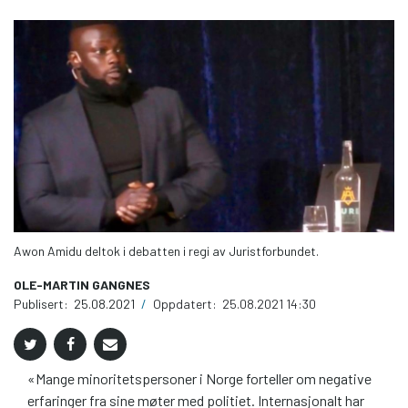
Awon Amidu deltok i debatten i regi av Juristforbundet.
OLE-MARTIN GANGNES
Publisert:
25.08.2021
/
Oppdatert:
25.08.2021 14:30
«Mange minoritetspersoner i Norge forteller om negative
erfaringer fra sine møter med politiet. Internasjonalt har