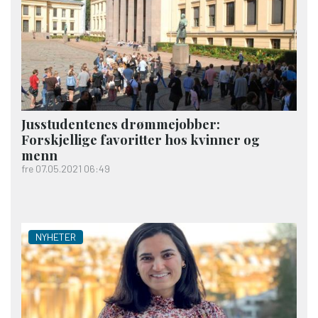
Jus­studentenes drømme­jobber:
Forskjellige favoritter hos kvinner og
menn
fre 07.05.2021 06:49
NYHETER