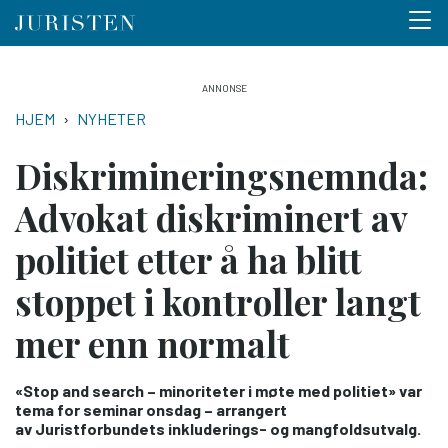
Menu 
Hopp
til
NAVIGASJONSSTI
HJEM
NYHETER
hovedinnhold
Diskriminerings­nemnda:
Advokat diskriminert av
politiet etter å ha blitt
stoppet i kontroller langt
mer enn normalt
«Stop and search – minoriteter i møte med politiet» var
tema for seminar onsdag – arrangert
av Juristforbundets inkluderings- og mangfoldsutvalg.