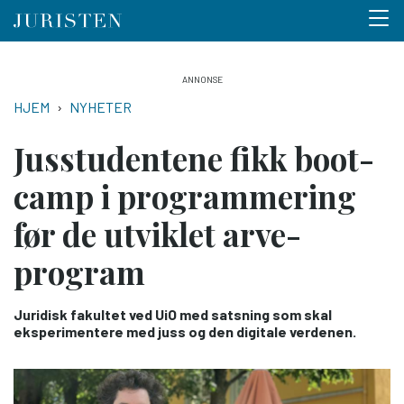
Menu 
Hopp
til
NAVIGASJONSSTI
HJEM
NYHETER
hovedinnhold
Jus­studentene fikk boot­
camp i programmering
før de utviklet arve­
program
Juridisk fakultet ved UiO med satsning som skal
eksperimentere med juss og den digitale verdenen.