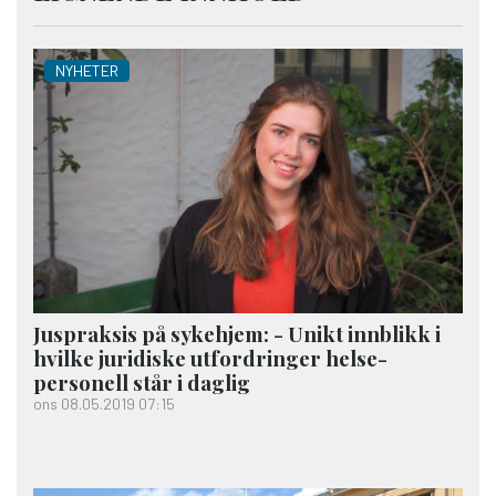
NYHETER
Juspraksis på sykehjem: - Unikt innblikk i
hvilke juridiske ut­fordringer helse­
personell står i daglig
ons 08.05.2019 07:15