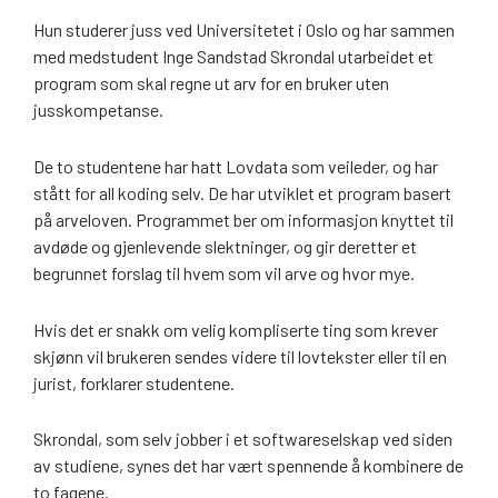
Hun studerer juss ved Universitetet i Oslo og har sammen
med medstudent Inge Sandstad Skrondal utarbeidet et
program som skal regne ut arv for en bruker uten
jusskompetanse.
De to studentene har hatt Lovdata som veileder, og har
stått for all koding selv. De har utviklet et program basert
på arveloven. Programmet ber om informasjon knyttet til
avdøde og gjenlevende slektninger, og gir deretter et
begrunnet forslag til hvem som vil arve og hvor mye.
Hvis det er snakk om velig kompliserte ting som krever
skjønn vil brukeren sendes videre til lovtekster eller til en
jurist, forklarer studentene.
Skrondal, som selv jobber i et softwareselskap ved siden
av studiene, synes det har vært spennende å kombinere de
to fagene.