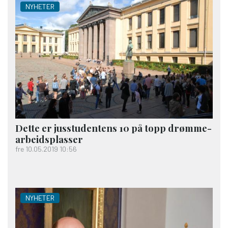
NYHETER
Dette er jus­studentens 10 på topp drømme­
arbeidsplasser
fre 10.05.2019 10:56
NYHETER