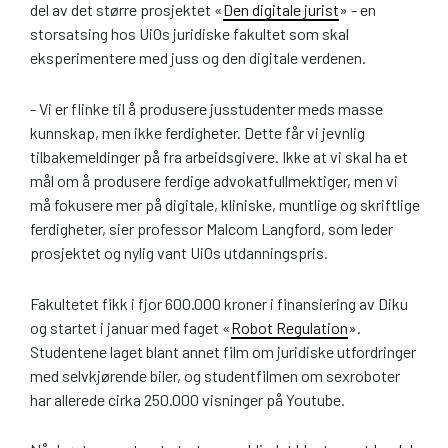
del av det større prosjektet «
Den digitale jurist
» - en
storsatsing hos UiOs juridiske fakultet som skal
eksperimentere med juss og den digitale verdenen.
- Vi er flinke til å produsere jusstudenter meds masse
kunnskap, men ikke ferdigheter. Dette får vi jevnlig
tilbakemeldinger på fra arbeidsgivere. Ikke at vi skal ha et
mål om å produsere ferdige advokatfullmektiger, men vi
må fokusere mer på digitale, kliniske, muntlige og skriftlige
ferdigheter, sier professor Malcom Langford, som leder
prosjektet og nylig vant UiOs utdanningspris.
Fakultetet fikk i fjor 600.000 kroner i finansiering av Diku
og startet i januar med faget «
Robot Regulation
».
Studentene laget blant annet film om juridiske utfordringer
med selvkjørende biler, og studentfilmen om sexroboter
har allerede cirka 250.000 visninger på Youtube.