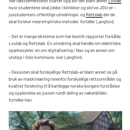
Når høstsemesteret starter opp blir det blant annet
Lovlab
hvor studentene skal jobbe i klinikker og skrive JOU-er –
jusstudenters offentlige utredninger, og
Rettslab
der de
skal forsker med empiriske metoder, forteller Langford.
- Det er mange eksterne som har bestilt rapporter fra både
Lovlab og Rettslab. En utredning skal handle om elektriske
sparkesykler, en om digitalisering i Nav og en annen om
utslipp i Oslo kommune, sier Langford.
- Dessuten skal forskjellige Rettslab-er blant annet se på
bruk av maskinlæring innenfor forskjellige rettsområder og
kvalitet forskning til å kartlegge norske borgere forståelse
og opplevelse av jussen rundt deling av nakenbilder,
forteller han.