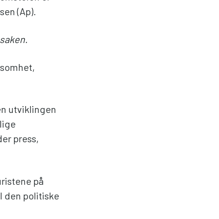
sen (Ap).
 saken.
ksomhet,
den utviklingen
lige
der press,
ristene på
l den politiske