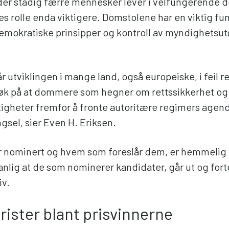
 der stadig færre mennesker lever i velfungerende 
s rolle enda viktigere. Domstolene har en viktig fun
demokratiske prinsipper og kontroll av myndighetsutø
r utviklingen i mange land, også europeiske, i feil re
søk på at dommere som hegner om rettssikkerhet og
gheter fremfor å fronte autoritære regimers agenda,
engsel, sier Even H. Eriksen.
 nominert og hvem som foreslår dem, er hemmelig i
anlig at de som nominerer kandidater, går ut og fort
iv.
rister blant prisvinnerne