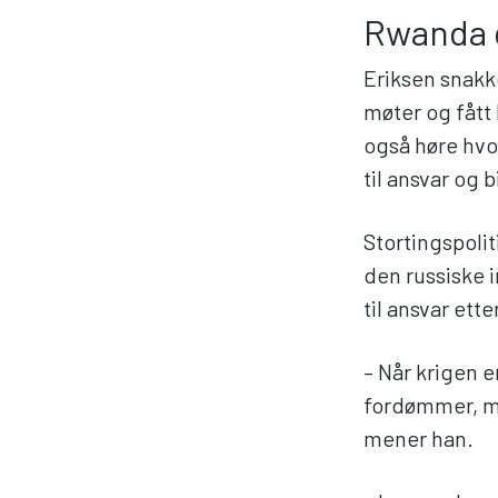
Rwanda 
Eriksen snakk
møter og fått
også høre hvor
til ansvar og b
Stortingspolit
den russiske i
til ansvar ett
– Når krigen e
fordømmer, me
mener han.