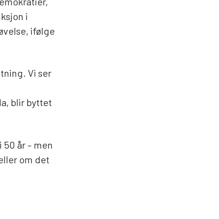
demokratier,
ksjon i
velse, ifølge
tning. Vi ser
 blir byttet
 50 år – men
eller om det