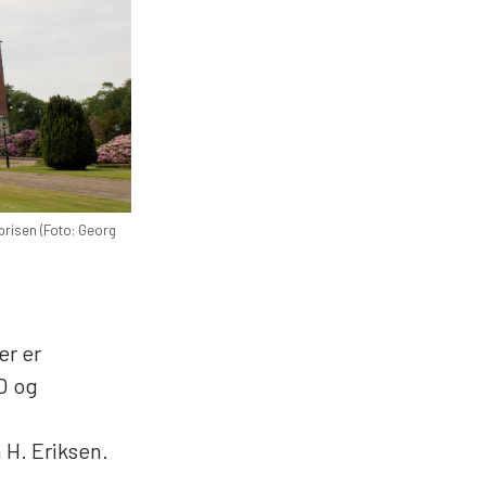
sprisen (Foto: Georg
er er
O og
 H. Eriksen.