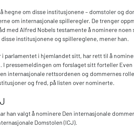
ig å hegne om disse institusjonene – domstoler og 
erne om internasjonale spilleregler. De trenger op
 tråd med Alfred Nobels testamente å nominere noen
 disse institusjonene og spillereglene, mener han.
r i parlamentet i hjemlandet sitt, har rett til å nomin
n. I pressemeldingen om forslaget sitt forteller Even 
 den internasjonale rettsordenen og dommernes rolle
nstitusjoner og fred, på listen over nominerte.
CJ
har han valgt å nominere Den internasjonale domme
nternasjonale Domstolen (ICJ).