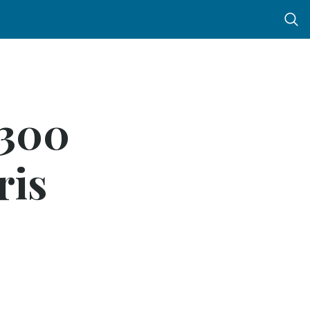
Menu 
 300
ris