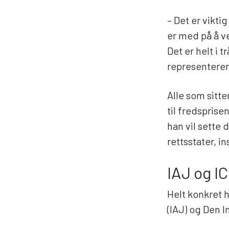
– Det er vikt
er med på å v
Det er helt i
representerer
Alle som sitte
til fredsprise
han vil sette
rettsstater, i
IAJ og I
Helt konkret 
(IAJ) og Den I