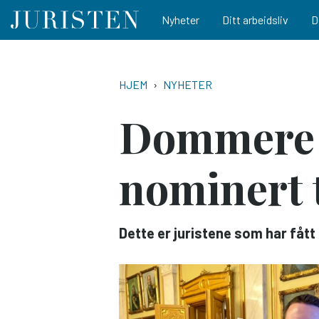
Main navigation
Nyheter
Ditt arbeidsliv
D
Hopp
til
NAVIGASJONSSTI
HJEM
NYHETER
hovedinnhold
Dommere b
nominert t
Dette er juristene som har fått