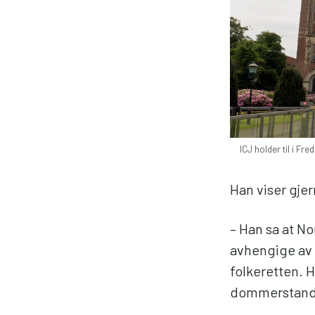
ICJ holder til i Fr
Han viser gjer
– Han sa at No
avhengige av 
folkeretten. H
dommerstanden