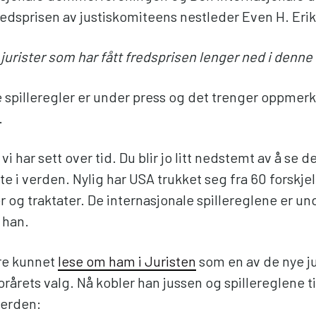
redsprisen av justiskomiteens nestleder Even H. Erik
 jurister som har fått fredsprisen lenger ned i denne
e spilleregler er under press og det trenger oppmer
.
vi har sett over tid. Du blir jo litt nedstemt av å se 
e i verden. Nylig har USA trukket seg fra 60 forskjel
 og traktater. De internasjonale spillereglene er un
 han.
ere kunnet
lese om ham i Juristen
som en av de nye ju
jorårets valg. Nå kobler han jussen og spillereglene ti
verden: