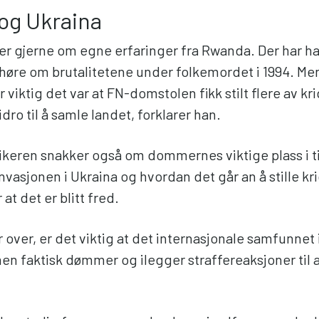
og Ukraina
er gjerne om egne erfaringer fra Rwanda. Der har h
 høre om brutalitetene under folkemordet i 1994. Men
 viktig det var at FN-domstolen fikk stilt flere av kr
idro til å samle landet, forklarer han.
ikeren snakker også om dommernes viktige plass i ti
nvasjonen i Ukraina og hvordan det går an å stille kr
er at det er blitt fred.
r over, er det viktig at det internasjonale samfunnet
n faktisk dømmer og ilegger straffereaksjoner til a