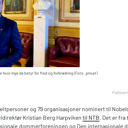
m hvor mye de betyr for fred og forbrødring (Foto: privat)
Publiser
keltpersoner og 79 organisasjoner nominert til Nobel
ldirektør Kristian Berg Harpviken
til NTB
. Det er fra
asjonale dommerforeningen og Den internasjonale 