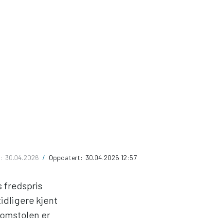
t:
30.04.2026
/
Oppdatert:
30.04.2026 12:57
s fredspris
 tidligere kjent
domstolen er