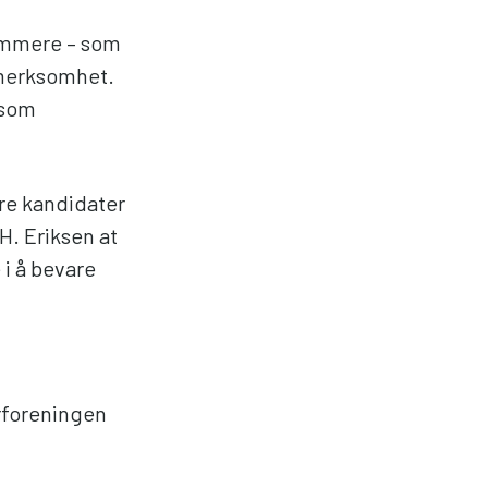
dommere – som
pmerksomhet.
 som
ere kandidater
H. Eriksen at
 i å bevare
rforeningen