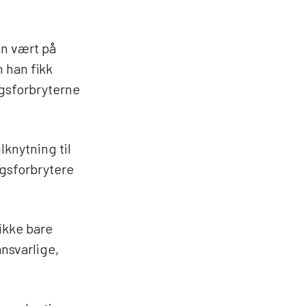
an vært på
 han fikk
igsforbryterne
lknytning til
igsforbrytere
 ikke bare
nsvarlige,