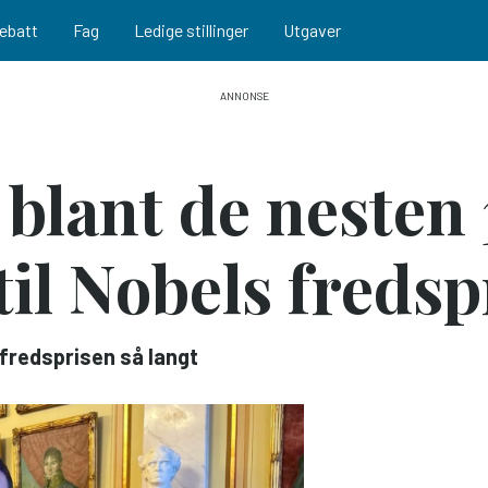
ebatt
Fag
Ledige stillinger
Utgaver
lant de nesten
il Nobels fredsp
 fredsprisen så langt