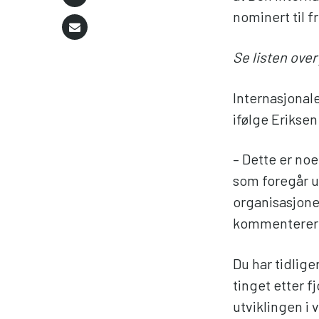
nominert til f
Se listen over
Internasjonal
ifølge Eriksen
– Dette er noe 
som foregår ut
organisasjoner
kommenterer
Du har tidlig
tinget etter f
utviklingen i 