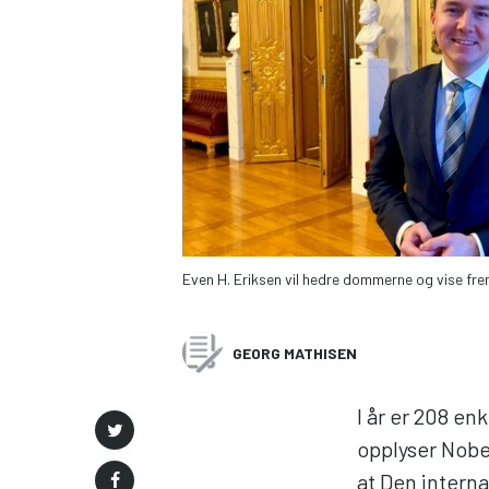
Even H. Eriksen vil hedre dommerne og vise fre
GEORG MATHISEN
I år er 208 en
opplyser Nobe
at Den intern