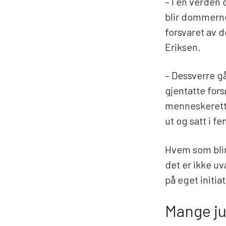
– I en verden
blir dommerne
forsvaret av 
Eriksen.
– Dessverre gå
gjentatte for
menneskeretti
ut og satt i f
Hvem som blir
det er ikke uv
på eget initiat
Mange ju