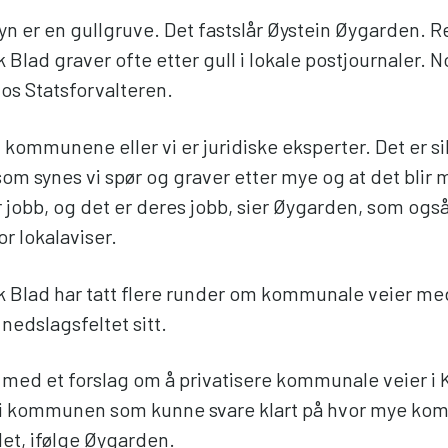
syn er en gullgruve. Det fastslår Øystein Øygarden. R
Blad graver ofte etter gull i lokale postjournaler.
os Statsforvalteren.
 kommunene eller vi er juridiske eksperter. Det er si
 synes vi spør og graver etter mye og at det blir 
 jobb, og det er deres jobb, sier Øygarden, som også
or lokalaviser.
 Blad har tatt flere runder om kommunale veier me
edslagsfeltet sitt.
 med et forslag om å privatisere kommunale veier i K
n i kommunen som kunne svare klart på hvor mye k
 det, ifølge Øygarden.