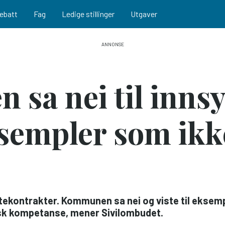
ebatt
Fag
Ledige stillinger
Utgaver
sa nei til innsy
ksempler som ikk
tekontrakter. Kommunen sa nei og viste til eksemp
sk kompetanse, mener Sivilombudet.