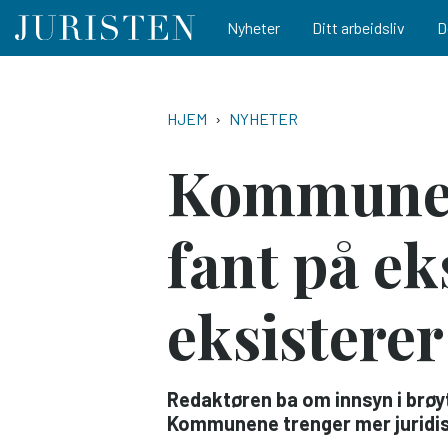
Main navigation
Nyheter
Ditt arbeidsliv
D
Hopp
til
NAVIGASJONSSTI
HJEM
NYHETER
hovedinnhold
Kommunen 
fant på e
eksisterer
Redaktøren ba om innsyn i brøy
Kommunene trenger mer juridi