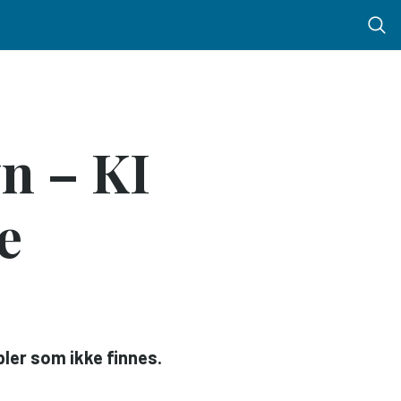
Menu 
n – KI
e
ler som ikke finnes.