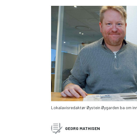
Lokalavisredaktør Øystein Øygarden ba om inn
GEORG MATHISEN