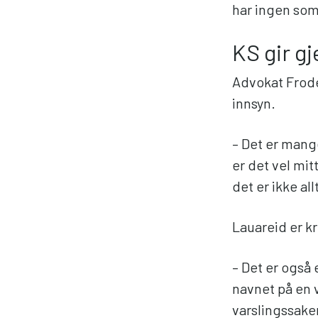
har ingen som
KS gir g
Advokat Frode
innsyn.
– Det er mange
er det vel mit
det er ikke al
Lauareid er kri
– Det er også 
navnet på en v
varslingssaker