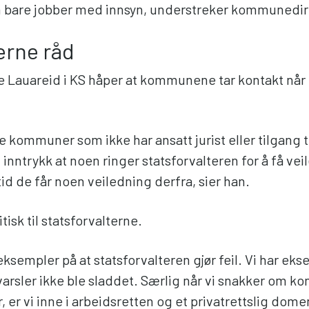
 bare jobber med innsyn, understreker kommunedir
jerne råd
 Lauareid i KS håper at kommunene tar kontakt når d
 kommuner som ikke har ansatt jurist eller tilgang t
t inntrykk at noen ringer statsforvalteren for å få ve
ltid de får noen veiledning derfra, sier han.
tisk til statsforvalterne.
eksempler på at statsforvalteren gjør feil. Vi har eks
arsler ikke ble sladdet. Særlig når vi snakker om ko
, er vi inne i arbeidsretten og et privatrettslig dom