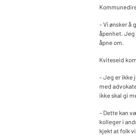
Kommunedirek
– Vi ønsker å g
åpenhet. Jeg 
åpne om.
Kviteseid kom
– Jeg er ikke 
med advokater
ikke skal gi m
– Dette kan væ
kolleger i an
kjekt at folk 