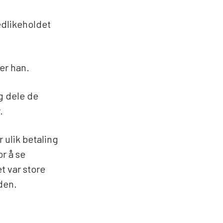
edlikeholdet
ier han.
g dele de
.
r ulik betaling
or å se
t var store
rden.