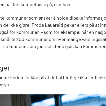
en har lite kompetanse på, sier han.
fte kommuner som ønsker å holde tilbake informasjon
 de ikke gjøre. Frode Lauareid peker ellers på at i
også for kommunen – som for eksempel når en nasjo
rsmål til 200 kommuner om hvor mange varslingssak
e. De funnene som journalistene gjør, kan kommune
ager
ne Harlem er klar på at det offentlige ikke er flinke 
nsyn.