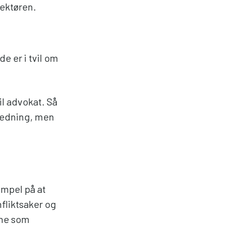
ektøren.
e er i tvil om
il advokat. Så
iledning, men
empel på at
nfliktsaker og
ene som