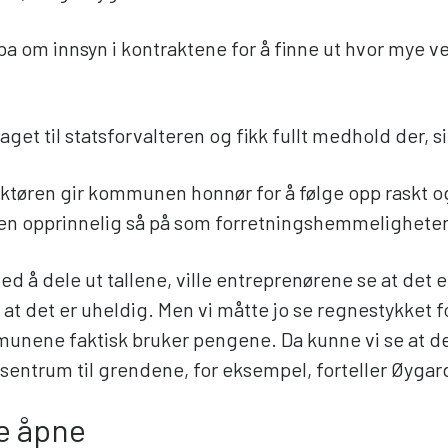
a om innsyn i kontraktene for å finne ut hvor mye v
klaget til statsforvalteren og fikk fullt medhold der, s
ktøren gir kommunen honnør for å følge opp raskt o
en opprinnelig så på som forretningshemmeligheter
ved å dele ut tallene, ville entreprenørene se at det e
 at det er uheldig. Men vi måtte jo se regnestykket f
nene faktisk bruker pengene. Da kunne vi se at de
a sentrum til grendene, for eksempel, forteller Øyga
re åpne