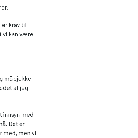
er:
 er krav til
 vi kan være
jeg må sjekke
odet at jeg
rt innsyn med
nå. Det er
er med, men vi