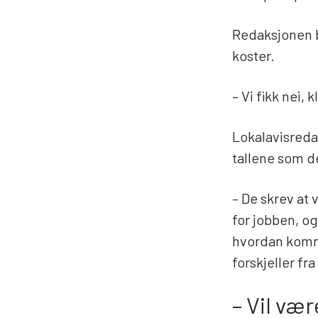
Redaksjonen b
koster.
– Vi fikk nei, 
Lokalavisreda
tallene som d
– De skrev at 
for jobben, og
hvordan kommu
forskjeller fr
– Vil væ