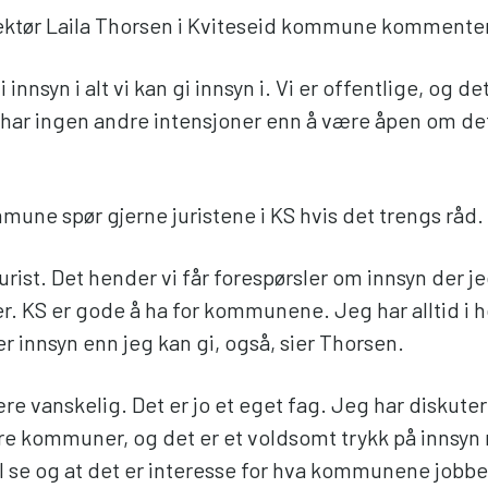
tør Laila Thorsen i Kviteseid kommune kommenter
i innsyn i alt vi kan gi innsyn i. Vi er offentlige, og det
har ingen andre intensjoner enn å være åpen om det
mune spør gjerne juristene i KS hvis det trengs råd.
jurist. Det hender vi får forespørsler om innsyn der 
. KS er gode å ha for kommunene. Jeg har alltid i h
er innsyn enn jeg kan gi, også, sier Thorsen.
re vanskelig. Det er jo et eget fag. Jeg har diskute
dre kommuner, og det er et voldsomt trykk på innsyn 
vil se og at det er interesse for hva kommunene jobb