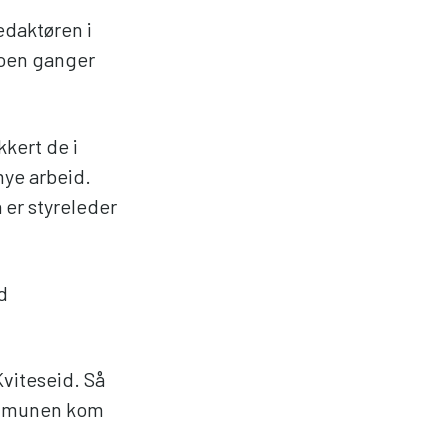
edaktøren i
 Noen ganger
kkert de i
mye arbeid.
 er styreleder
d
viteseid. Så
ommunen kom