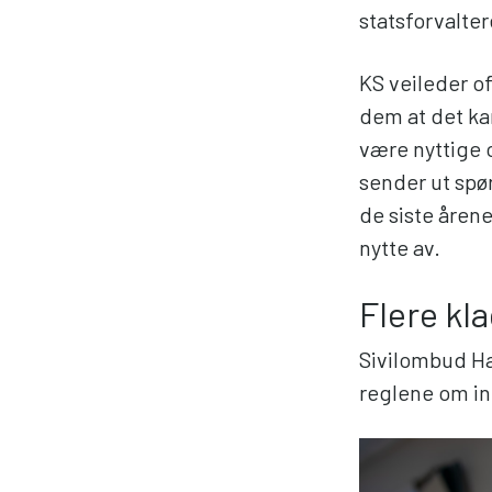
statsforvalter
KS veileder o
dem at det kan
være nyttige 
sender ut spø
de siste åren
nytte av.
Flere kl
Sivilombud Han
reglene om in