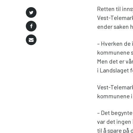
Retten til inn
Vest-Telemark 
ender saken h
– Hverken de i
kommunene som
Men det er vår
i Landslaget f
Vest-Telemark
kommunene i n
– Det begynte
var det inge
til å spare på