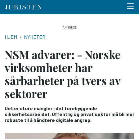
Menu 
Hopp
til
NAVIGASJONSSTI
HJEM
NYHETER
hovedinnhold
NSM advarer: - Norske
virksomheter har
sårbarheter på tvers av
sektorer
Det er store mangler i det forebyggende
sikkerhetsarbeidet. Offentlig og privat sektor må bli mer
robuste til å håndtere digitale angrep.