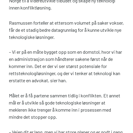
Norge til å videreutvikle tilbudet og skape ny teknologi
innen konfliktløsning.
Rasmussen forteller at ettersom volumet på saker vokser,
får de et stadig bedre datagrunnlag for å kunne utvikle nye
teknologiske løsninger.
– Vi er på en måte bygget opp som en domstol, hvor vi har
en administrasjon som håndterer sakene først når de
kommer inn. Det er der vi ser størst potensiale for
rettsteknologiløsninger, og der vi tenker at teknologi kan
erstatte en advokat, sier han.
Målet er å få partene sammen tidlig i konflikten. Et annet
mål er å utvikle så gode teknologiske løsninger at
mekleren ikke trenger å komme inn i prosessen med
mindre det stopper opp.
– Veien dit er lang, men vi har store planer og er godt i gang