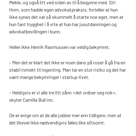
Mekle, og også litt ved siden av til å begynne med. Siri
Horn, som hadde egen advokatpraksis, forteller at hun
ikke synes det var så skummelt å starte noe eget, men at
hun fant trygghet i å vite at hun har jusutdanningen og
advokatbevillingen i bunn.
Heller ikke Henrik Rasmussen var veldig bekymret.
– Men det er klart det ikke er noen dans på roser å gå fra en
stabil inntekt til ingenting. Man tar en stor risiko og det har
vært mange bekymringer i startup-livet.
– Heldigvis er vi alle tre litt sånn «det ordner seg nok»,
skyter Camilla Bull inn.
De er enige om at de alle jobber mer enn tidligere, men at
det likevel ikke nødvendigvis føles like slitsomt.