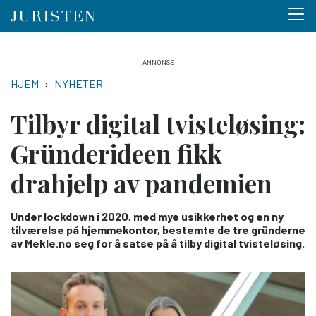
Menu 
Hopp
til
NAVIGASJONSSTI
HJEM
NYHETER
hovedinnhold
Tilbyr digital tviste­løsing:
Gründerideen fikk
drahjelp av pandemien
Under lockdown i 2020, med mye usikkerhet og en ny
tilværelse på hjemme­kontor, bestemte de tre gründerne
av Mekle.no seg for å satse på å tilby digital tvisteløsing.