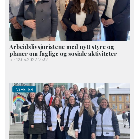
Arbeids­livs­juristene med nytt styre og
planer om faglige og sosiale aktiviteter
tor 12.05.2022 13:32
NYHETER