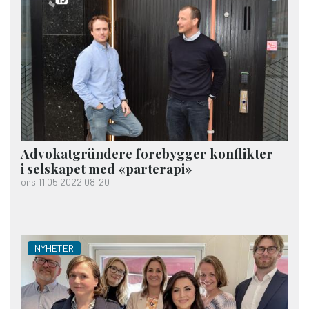
Advokat­gründere forebygger konflikter
i selskapet med «parterapi»
ons 11.05.2022 08:20
NYHETER