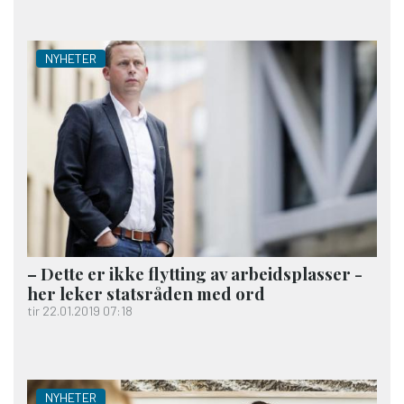
NYHETER
– Dette er ikke flytting av arbeidsplasser -
her leker statsråden med ord
tir 22.01.2019 07:18
NYHETER