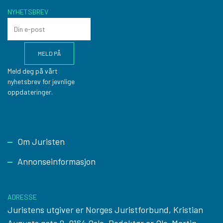
NYHETSBREV
Meld deg på vårt
nyhetsbrev for jevnlige
oppdateringer.
Footer
Om Juristen
Annonseinformasjon
ADRESSE
Juristens utgiver er Norges Juristforbund, Kristian
Augusts gate 9, 0164 Oslo. Redaktør er Ole-Martin