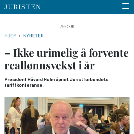
Menu 
Hopp
til
NAVIGASJONSSTI
HJEM
NYHETER
hovedinnhold
– Ikke urimelig å forvente
real­lønns­vekst i år
President Håvard Holm åpnet Juristforbundets
tariffkonferanse.