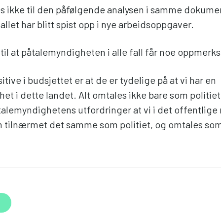
es ikke til den påfølgende analysen i samme dokume
allet har blitt spist opp i nye arbeidsoppgaver.
 til at påtalemyndigheten i alle fall får noe oppmer
itive i budsjettet er at de er tydelige på at vi har en
t i dette landet. Alt omtales ikke bare som politiet
talemyndighetens utfordringer at vi i det offentlige
 tilnærmet det samme som politiet, og omtales som 