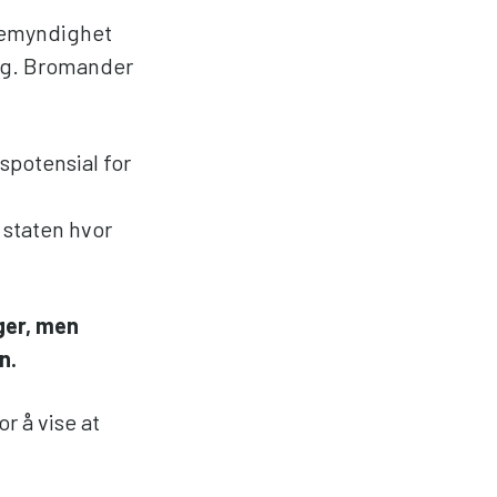
alemyndighet
ing. Bromander
spotensial for
 staten hvor
ger, men
an.
or å vise at