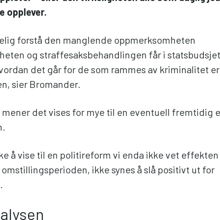
e opplever.
skelig forstå den manglende oppmerksomheten
eten og straffesaksbehandlingen får i statsbudsje
vordan det går for de som rammes av kriminalitet er
en, sier Bromander.
e mener det vises for mye til en eventuell fremtidig 
n.
kke å vise til en politireform vi enda ikke vet effekten
i omstillingsperioden, ikke synes å slå positivt ut for
e.
alysen