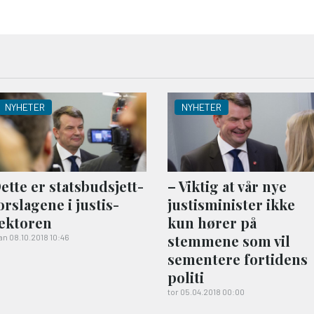
NYHETER
NYHETER
ette er statsbudsjett­
– Viktig at vår nye
orslagene i justis­
justisminister ikke
ektoren
kun hører på
stemmene som vil
n 08.10.2018 10:46
sementere fortidens
politi
tor 05.04.2018 00:00