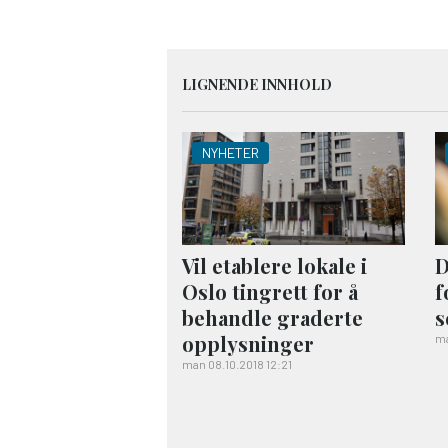
LIGNENDE INNHOLD
NYHETER
Vil etablere lokale i
D
Oslo tingrett for å
f
behandle graderte
s
opplysninger
ma
man 08.10.2018 12:21