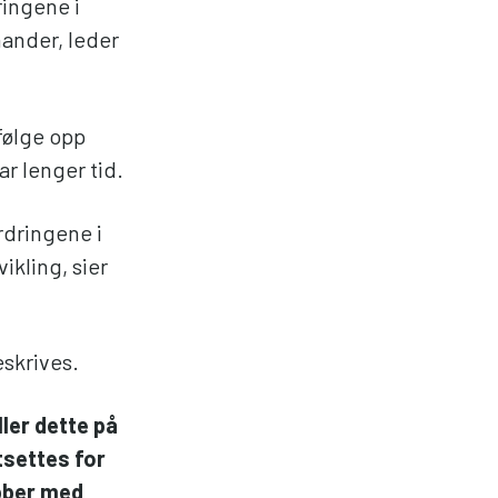
ringene i
mander, leder
følge opp
ar lenger tid.
rdringene i
ikling, sier
eskrives.
ller dette på
tsettes for
obber med