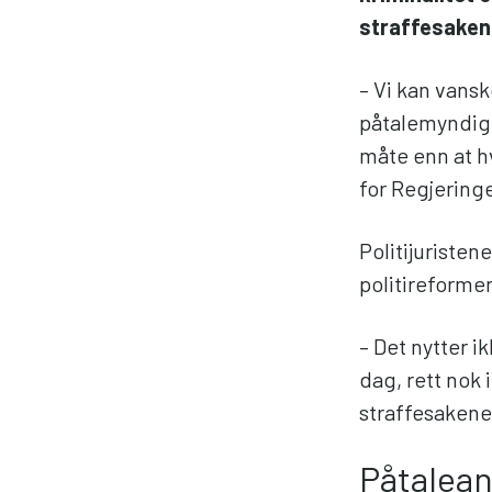
straffesaken
– Vi kan van
påtalemyndigh
måte enn at h
for Regjering
Politijuristen
politireforme
– Det nytter i
dag, rett nok 
straffesaken
Påtalean