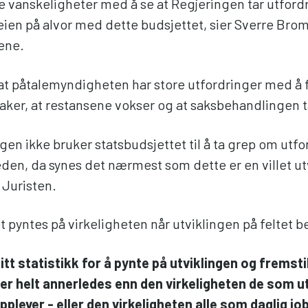
re vanskeligheter med å se at Regjeringen tar utford
leien på alvor med dette budsjettet, sier Sverre Bro
tene.
at påtalemyndigheten har store utfordringer med å 
saker, at restansene vokser og at saksbehandlingen t
gen ikke bruker statsbudsjettet til å ta grep om utfo
den, da synes det nærmest som dette er en villet utv
 Juristen.
 pyntes på virkeligheten når utviklingen på feltet b
itt statistikk for å pynte på utviklingen og fremsti
r helt annerledes enn den virkeligheten de som u
opplever - eller den virkeligheten alle som daglig j