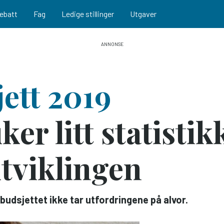
ebatt
Fag
Ledige stillinger
Utgaver
ett 2019
er litt statistikk
utviklingen
budsjettet ikke tar utfordringene på alvor.