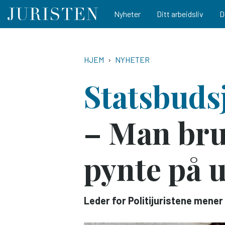
Main navigation
Nyheter
Ditt arbeidsliv
D
Hopp
til
NAVIGASJONSSTI
HJEM
NYHETER
hovedinnhold
Statsbudsj
– Man bruk
pynte på 
Leder for Politijuristene mener 