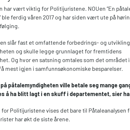
n har vært viktig for Politijuristene. NOUen ”En påt
” ble ferdig våren 2017 og har siden vært ute på hør
pfølging.
en slår fast et omfattende forbedrings- og utvikling
eten og skulle legge grunnlaget for fremtidens
et. Og hvor en satsning omtales som det området i
l få mest igjen i samfunnsøkonomiske besparelser.
 på påtalemyndigheten ville betale seg mange gan
s å ha blitt lagt i en skuff i departementet, sier h
for Politijuristene vises det bare til Påtaleanalysen f
urister har økt de siste årene.