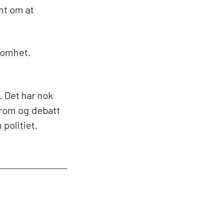
nt om at
ksomhet.
. Det har nok
 rom og debatt
politiet.