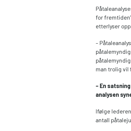
Påtaleanalyse
for fremtiden
etterlyser op
– Påtaleanalys
påtalemyndigh
påtalemyndigh
man trolig vi
– En satsning
analysen syne
Ifølge lederen 
antall påtalej