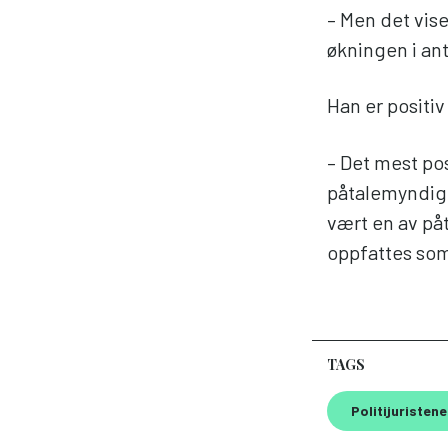
– Men det vis
økningen i ant
Han er positiv
– Det mest pos
påtalemyndighe
vært en av på
oppfattes som
TAGS
Politijuristene