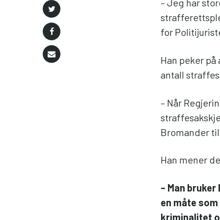
– Jeg har sto
strafferettsp
for Politijuris
Han peker på 
antall straffe
– Når Regjerin
straffesakskje
Bromander til
Han mener det
– Man bruker l
en måte som e
kriminalitet 