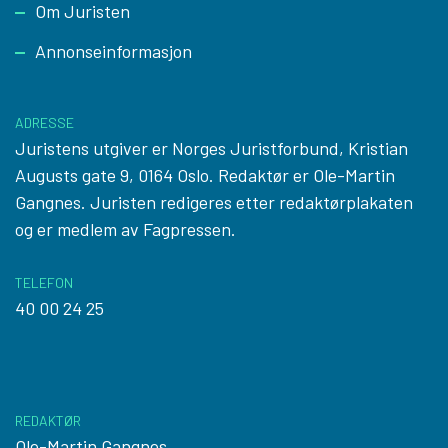
Footer
Om Juristen
Annonseinformasjon
ADRESSE
Juristens utgiver er Norges Juristforbund, Kristian
Augusts gate 9, 0164 Oslo. Redaktør er Ole-Martin
Gangnes. Juristen redigeres etter
redaktørplakaten
og er medlem av Fagpressen.
TELEFON
40 00 24 25
REDAKTØR
Ole-Martin Gangnes