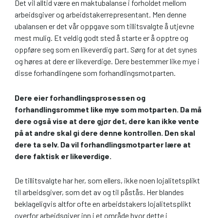
Det vil alltid være en maktubalanse i forholdet mellom
arbeidsgiver og arbeidstakerrepresentant. Men denne
ubalansen er det vår oppgave som tillitsvalgte å utjevne
mest mulig. Et veldig godt sted å starte er å opptre og
oppføre seg som en likeverdig part. Sørg for at det synes
og høres at dere er likeverdige. Dere bestemmer like mye i
disse forhandlingene som forhandlingsmotparten.
Dere eier forhandlingsprosessen og
forhandlingsrommet like mye som motparten. Da må
dere også vise at dere gjør det, dere kan ikke vente
på at andre skal gi dere denne kontrollen. Den skal
dere ta selv. Da vil forhandlingsmotparter lære at
dere faktisk er likeverdige.
De tillitsvalgte har her, som ellers, ikke noen lojalitetsplikt
til arbeidsgiver, som det av og til påstås. Her blandes
beklageligvis altfor ofte en arbeidstakers lojalitetsplikt
overfor arbeidsgiver inn i et område hvor dette i