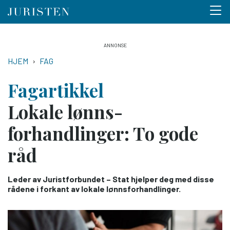
Menu 
Hopp
til
NAVIGASJONSSTI
HJEM
FAG
hovedinnhold
Fagartikkel
Lokale lønns­
forhandlinger: To gode
råd
Leder av Juristforbundet – Stat hjelper deg med disse
rådene i forkant av lokale lønnsforhandlinger.