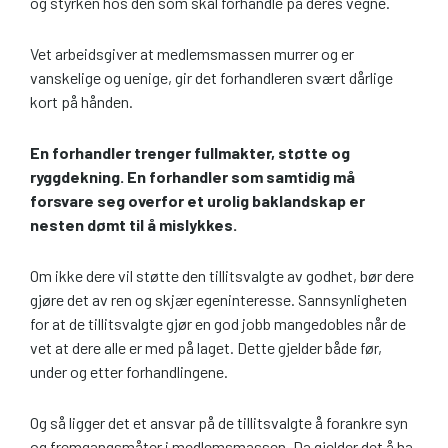
og styrken hos den som skal forhandle på deres vegne.
Vet arbeidsgiver at medlemsmassen murrer og er
vanskelige og uenige, gir det forhandleren svært dårlige
kort på hånden.
En forhandler trenger fullmakter, støtte og
ryggdekning. En forhandler som samtidig må
forsvare seg overfor et urolig baklandskap er
nesten dømt til å mislykkes.
Om ikke dere vil støtte den tillitsvalgte av godhet, bør dere
gjøre det av ren og skjær egeninteresse. Sannsynligheten
for at de tillitsvalgte gjør en god jobb mangedobles når de
vet at dere alle er med på laget. Dette gjelder både før,
under og etter forhandlingene.
Og så ligger det et ansvar på de tillitsvalgte å forankre syn
og fremgangsmåter i medlemsmassen. Da gjelder det å ha