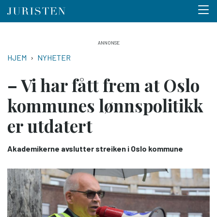
Menu 
Hopp
til
NAVIGASJONSSTI
HJEM
NYHETER
hovedinnhold
– Vi har fått frem at Oslo
kommunes lønns­politikk
er utdatert
Akademikerne avslutter streiken i Oslo kommune