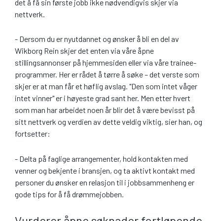
det å få sin første jobb ikke nødvendigvis skjer via
nettverk.
- Dersom du er nyutdannet og ønsker å bli en del av
Wikborg Rein skjer det enten via våre åpne
stillingsannonser på hjemmesiden eller via våre trainee-
programmer. Her er rådet å tørre å søke – det verste som
skjer er at man får et høflig avslag. "Den som intet våger
intet vinner" er i høyeste grad sant her. Men etter hvert
som man har arbeidet noen år blir det å være bevisst på
sitt nettverk og verdien av dette veldig viktig, sier han, og
fortsetter:
- Delta på faglige arrangementer, hold kontakten med
venner og bekjente i bransjen, og ta aktivt kontakt med
personer du ønsker en relasjon til i jobbsammenheng er
gode tips for å få drømmejobben.
Vurderer åpne søknader fortløpende