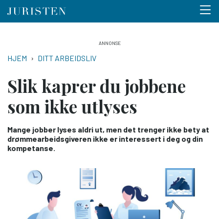
Menu 
Hopp
til
NAVIGASJONSSTI
HJEM
DITT ARBEIDSLIV
hovedinnhold
Slik kaprer du jobbene
som ikke utlyses
Mange jobber lyses aldri ut, men det trenger ikke bety at
drømmearbeidsgiveren ikke er interessert i deg og din
kompetanse.