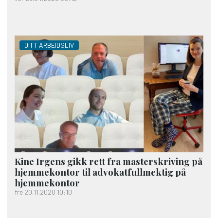
DITT ARBEIDSLIV
Kine Irgens gikk rett fra master­skriving på
hjemme­kontor til advokatfull­mektig på
hjemme­kontor
fre 20.11.2020 10:10