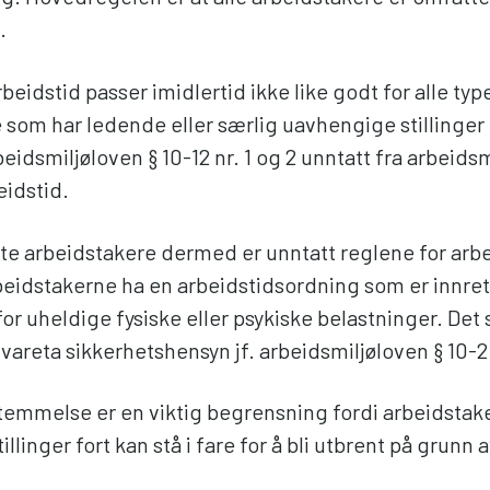
.
beidstid passer imidlertid ikke like godt for alle typer
som har ledende eller særlig uavhengige stillinger e
beidsmiljøloven § 10-12 nr. 1 og 2 unntatt fra arbeids
eidstid.
te arbeidstakere dermed er unntatt reglene for arbei
beidstakerne ha en arbeidstidsordning som er innrett
for uheldige fysiske eller psykiske belastninger. Det 
vareta sikkerhetshensyn jf. arbeidsmiljøloven § 10-2 
emmelse er en viktig begrensning fordi arbeidstake
illinger fort kan stå i fare for å bli utbrent på grunn a