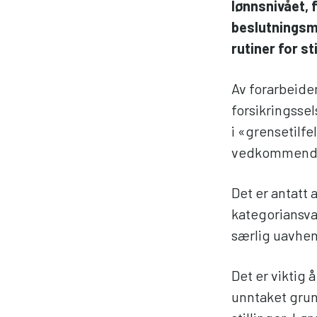
lønnsnivået, 
beslutningsm
rutiner for st
Av forarbeide
forsikringsse
i «grensetilfe
vedkommende s
Det er antatt 
kategoriansva
særlig uavheng
Det er viktig 
unntaket grun