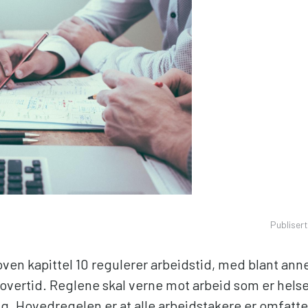
Publiser
oven kapittel 10 regulerer arbeidstid, med blant ann
 overtid. Reglene skal verne mot arbeid som er hels
ig. Hovedregelen er at alle arbeidstakere er omfatte