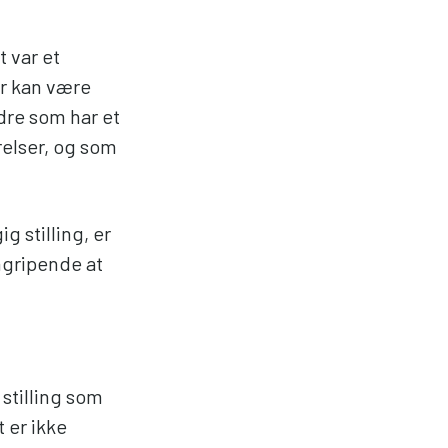
t var et
er kan være
dre som har et
relser, og som
 stilling, er
mgripende at
 stilling som
 er ikke