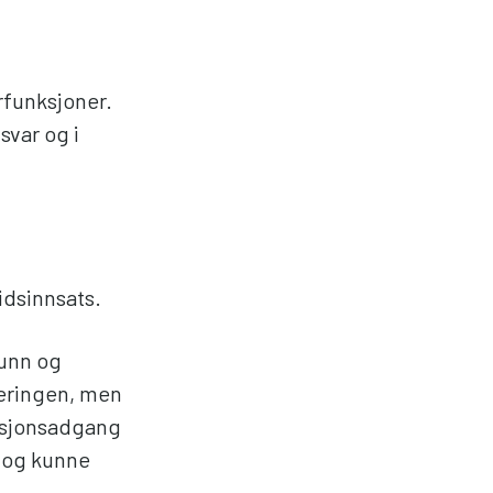
rfunksjoner.
svar og i
idsinnsats.
runn og
deringen, men
gasjonsadgang
 og kunne