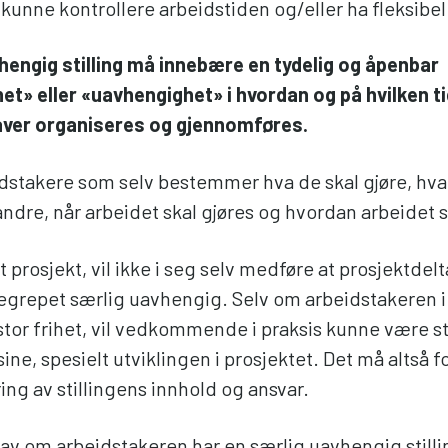
å kunne kontrollere arbeidstiden og/eller ha fleksibel
hengig stilling må innebære en tydelig og åpenbar
et» eller «uavhengighet» i hvordan og på hvilken t
ver organiseres og gjennomføres.
idstakere som selv bestemmer hva de skal gjøre, hva
andre, når arbeidet skal gjøres og hvordan arbeidet s
et prosjekt, vil ikke i seg selv medføre at prosjektdel
egrepet særlig uavhengig. Selv om arbeidstakeren 
ha stor frihet, vil vedkommende i praksis kunne være st
ne, spesielt utviklingen i prosjektet. Det må altså f
ng av stillingens innhold og ansvar.
av om arbeidstakeren har en særlig uavhengig stilli