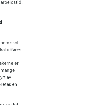
 arbeidstid.
id
 som skal
kal utføres.
takerne er
i mange
yrt av
oretas en
ng, er det