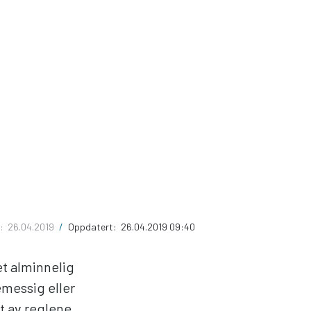
t:
26.04.2019
/
Oppdatert:
26.04.2019 09:40
et alminnelig
emessig eller
t av reglene