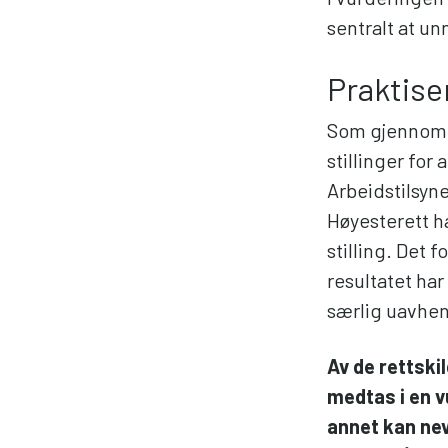
sentralt at u
Praktis
Som gjennomga
stillinger for
Arbeidstilsyne
Høyesterett h
stilling. Det 
resultatet har
særlig uavheng
Av de rettsk
medtas i en v
annet kan nev