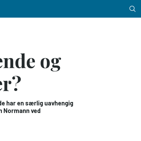
Menu 
ende og
er?
de har en særlig uavhengig
sen Normann ved