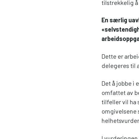
tilstrekkelig 
En særlig uav
«selvstendigh
arbeidsoppga
Dette er arbe
delegeres til 
Det å jobbe i 
omfattet av b
tilfeller vil 
omgivelsene si
helhetsvurderi
I vurderingen 