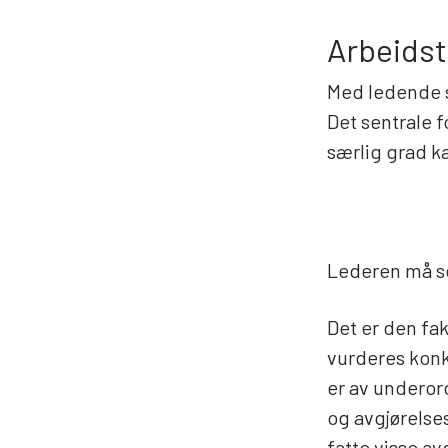
Arbeidsta
Med ledende s
Det sentrale f
særlig grad ka
Lederen må se
Det er den fak
vurderes konk
er av underor
og avgjørelse
fatte visse a