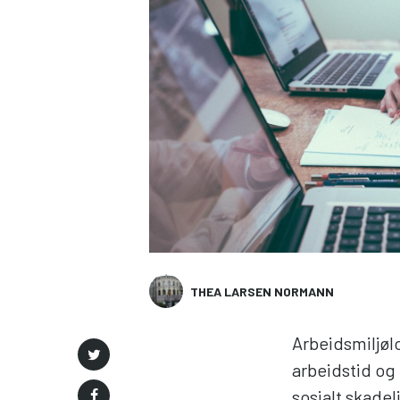
THEA LARSEN NORMANN
Arbeidsmiljøl
arbeidstid og
sosialt skadel