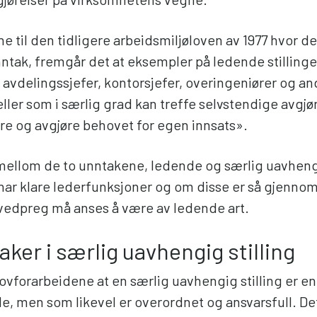
e til den tidligere arbeidsmiljøloven av 1977 hvor de
nntak, fremgår det at eksempler på ledende stilling
 avdelingssjefer, kontorsjefer, overingeniører og an
eller som i særlig grad kan treffe selvstendige avgjø
re og avgjøre behovet for egen innsats».
mellom de to unntakene, ledende og særlig uavhengig
 har klare lederfunksjoner og om disse er så gjenno
ovedpreg må anses å være av ledende art.
aker i særlig uavhengig stilling
lovforarbeidene at en særlig uavhengig stilling er en
e, men som likevel er overordnet og ansvarsfull. Det