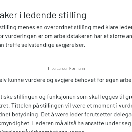
ker i ledende stilling
tilling menes en overordnet stilling med klare lede
or vurderingen er om arbeidstakeren har et større an
n treffe selvstendige avgjørelser.
Thea Larsen Normann
lv kunne vurdere og avgjøre behovet for egen arbe
tiske stillingen og funksjonen som skal legges til g
ret. Tittelen på stillingen vil være et moment i vur
dnet betydning. Det å være leder forutsetter dele
smyndighet. Lederen må altså ha ansatte under seg
vgjørelser på virksomhetens vegne.