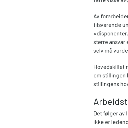
Av forarbeiden
tilsvarende u
«disponenter,
større ansvar 
selv må vurde
Hovedskillet 
om stillingen
stillingens h
Arbeidst
Det følger av 
ikke er ledend