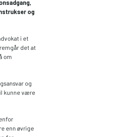
sjonsadgang,
instrukser og
dvokat i et
fremgår det at
på om
ingsansvar og
vil kunne være
enfor
re enn øvrige