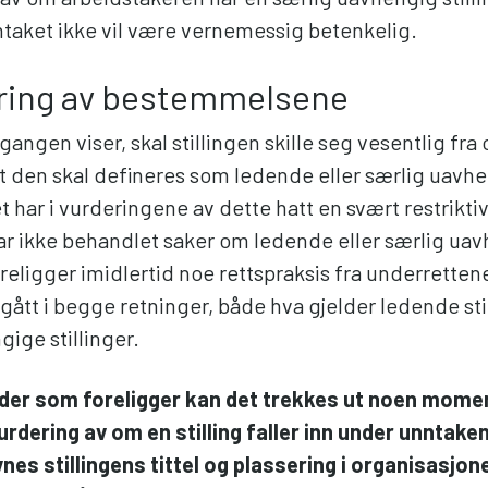
nntaket ikke vil være vernemessig betenkelig.
ering av bestemmelsene
ngen viser, skal stillingen skille seg vesentlig fra
 at den skal defineres som ledende eller særlig uavh
t har i vurderingene av dette hatt en svært restriktiv
ar ikke behandlet saker om ledende eller særlig ua
foreligger imidlertid noe rettspraksis fra underretten
 gått i begge retninger, både hva gjelder ledende sti
ige stillinger.
ilder som foreligger kan det trekkes ut noen mom
urdering av om en stilling faller inn under unntaken
nes stillingens tittel og plassering i organisasjon