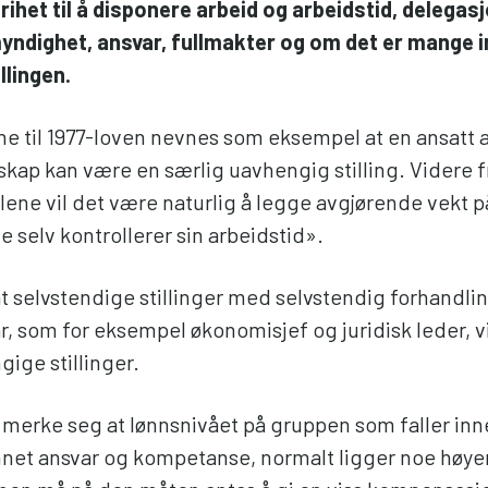
frihet til å disponere arbeid og arbeidstid, delega
yndighet, ansvar, fullmakter og om det er mange 
illingen.
ne til 1977-loven nevnes som eksempel at en ansatt a
lskap kan være en særlig uavhengig stilling. Videre 
llene vil det være naturlig å legge avgjørende vekt 
elv kontrollerer sin arbeidstid».
at selvstendige stillinger med selvstendig forhandl
r, som for eksempel økonomisjef og juridisk leder, 
ige stillinger.
å merke seg at lønnsnivået på gruppen som faller inn
net ansvar og kompetanse, normalt ligger noe høye