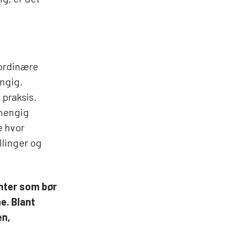
 ordinære
engig.
 praksis.
vhengig
e hvor
llinger og
enter som bør
e. Blant
en,