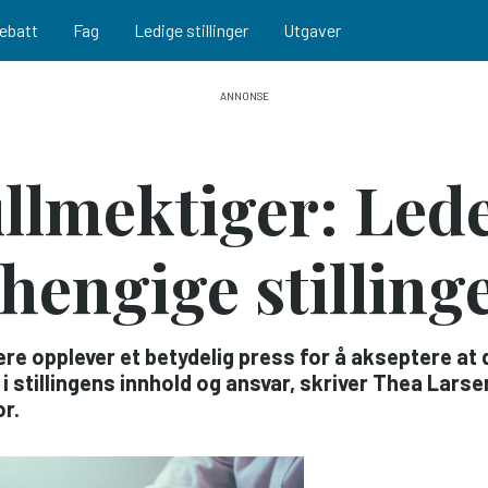
ebatt
Fag
Ledige stillinger
Utgaver
ullmektiger: Led
hengige stilling
re opplever et betydelig press for å akseptere at 
n i stillingens innhold og ansvar, skriver Thea Lar
or.