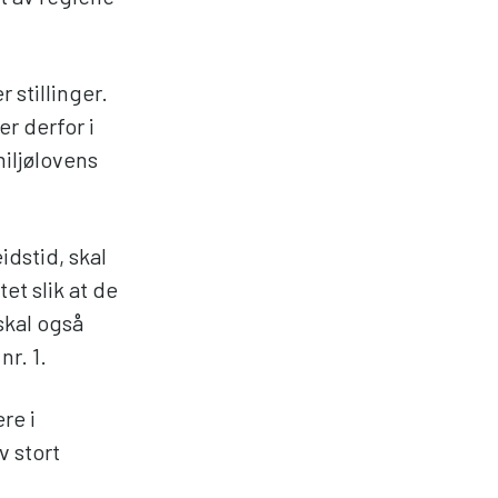
 stillinger.
r derfor i
miljølovens
dstid, skal
et slik at de
skal også
nr. 1.
re i
v stort