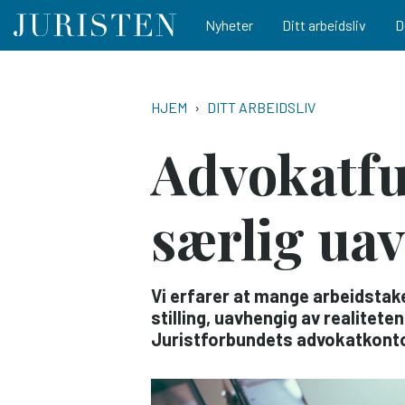
Main navigation
Nyheter
Ditt arbeidsliv
D
Hopp
til
NAVIGASJONSSTI
HJEM
DITT ARBEIDSLIV
hovedinnhold
Advokat­f
særlig uav
Vi erfarer at mange arbeidstake
stilling, uavhengig av realitete
Juristforbundets advokatkont