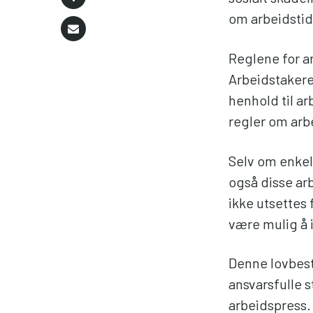
om arbeidstid
Reglene for ar
Arbeidstakere 
henhold til ar
regler om arb
Selv om enkel
også disse ar
ikke utsettes 
være mulig å i
Denne lovbest
ansvarsfulle st
arbeidspress.