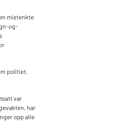
ren mistenkte
egn-og-
s
or
m politiet.
satt var
egevakten, har
anger opp alle