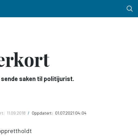
Menu 
rerkort
sende saken til politijurist.
ert:
11.09.2018
/
Oppdatert:
01.07.2021 04:04
 opprettholdt