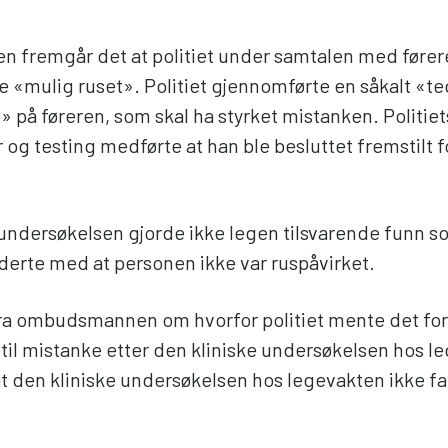
n fremgår det at politiet under samtalen med føre
e «mulig ruset». Politiet gjennomførte en såkalt «t
 på føreren, som skal ha styrket mistanken. Politiet
og testing medførte at han ble besluttet fremstilt f
 undersøkelsen gjorde ikke legen tilsvarende funn so
erte med at personen ikke var ruspåvirket.
ra ombudsmannen om hvorfor politiet mente det fort
 til mistanke etter den kliniske undersøkelsen hos l
 at den kliniske undersøkelsen hos legevakten ikke f