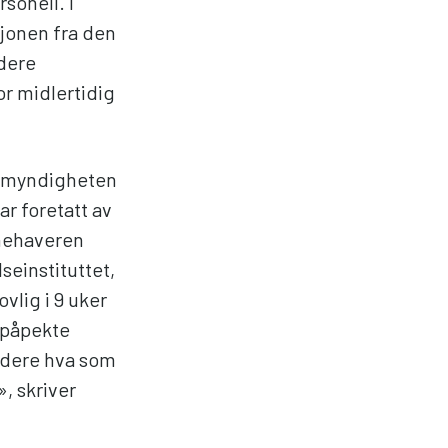
sonell. I
sjonen fra den
dere
or midlertidig
alemyndigheten
ar foretatt av
innehaveren
seinstituttet,
vlig i 9 uker
 påpekte
urdere hva som
, skriver