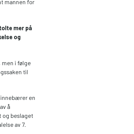
ant mannen for
stolte mer på
kelse og
, men i følge
gssaken til
 innebærer en
 av å
t og beslaget
lelse av 7.