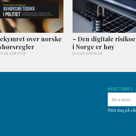
ekymret over norske
– Den digitale risiko
vhørsregler
i Norge er høy
r 11.09.2018 17:08
tir 11.09.2018 16:58
NYHETSBREV
Meld deg på vår