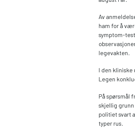
Av anmeldelse
ham for å vær
symptom-test»
observasjoner 
legevakten.
I den kliniske
Legen konklud
På spørsmål f
skjellig grunn
politiet svart
typer rus.