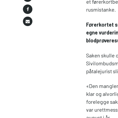
et førerkortbe
rusmistanke.
Førerkortet s
egne vurderin
blodprøveres
Saken skulle o
Sivilombudsma
påtalejurist 
«Den manglen
klar og alvorl
forelegge sak
var urettmessi
august i år.