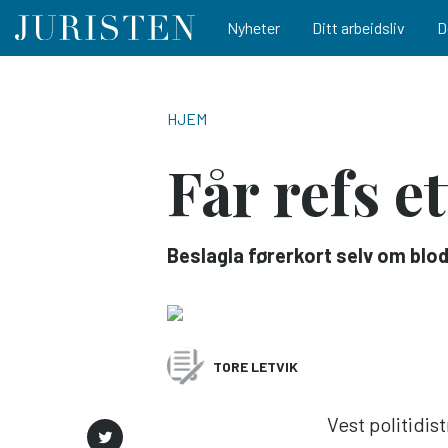
Main navigation
Nyheter
Ditt arbeidsliv
D
Hopp
til
NAVIGASJONSSTI
HJEM
hovedinnhold
Får refs e
Beslagla førerkort selv om blodp
TORE LETVIK
Vest politidis