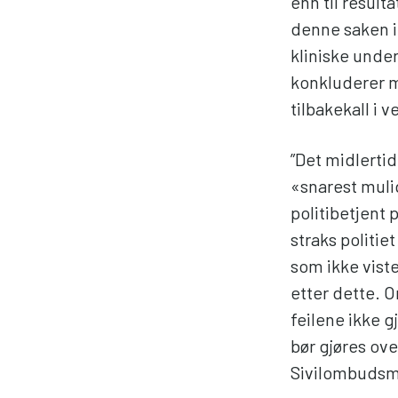
enn til result
denne saken i
kliniske unde
konkluderer m
tilbakekall i v
”Det midlerti
«snarest mulig
politibetjent 
straks politie
som ikke viste
etter dette. 
feilene ikke 
bør gjøres ov
Sivilombuds