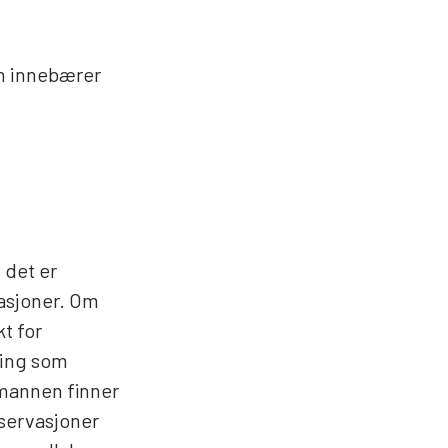
n innebærer
 det er
vasjoner. Om
t for
ring som
mannen finner
observasjoner