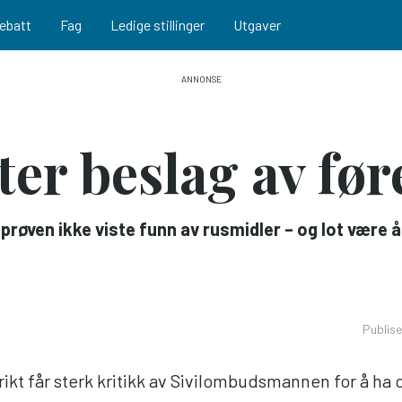
ebatt
Fag
Ledige stillinger
Utgaver
tter beslag av fø
røven ikke viste funn av rusmidler – og lot være å 
Publis
trikt får sterk kritikk av Sivilombudsmannen for å ha