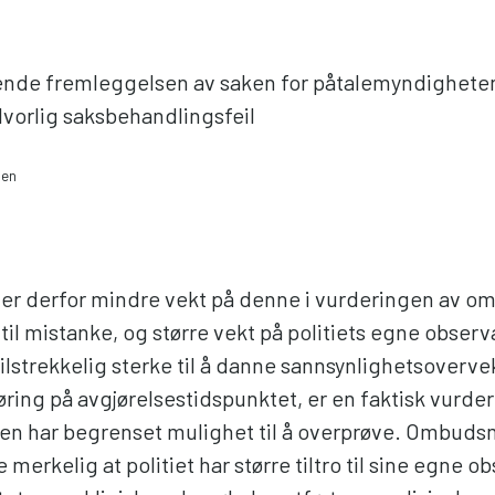
nde fremleggelsen av saken for påtalemyndighete
alvorlig saksbehandlingsfeil
nen
ger derfor mindre vekt på denne i vurderingen av om
 til mistanke, og større vekt på politiets egne obser
ilstrekkelig sterke til å danne sannsynlighetsovervek
øring på avgjørelsestidspunktet, er en faktisk vurde
 har begrenset mulighet til å overprøve. Ombuds
e merkelig at politiet har større tiltro til sine egne 