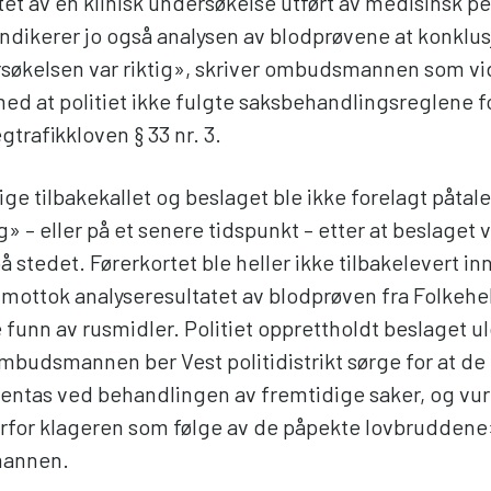
atet av en klinisk undersøkelse utført av medisinsk per
ndikerer jo også analysen av blodprøvene at konklu
rsøkelsen var riktig», skriver ombudsmannen som vi
ed at politiet ikke fulgte saksbehandlingsreglene f
egtrafikkloven § 33 nr. 3.
dige tilbakekallet og beslaget ble ikke forelagt påt
» – eller på et senere tidspunkt – etter at beslaget v
på stedet. Førerkortet ble heller ikke tilbakelevert 
t mottok analyseresultatet av blodprøven fra Folkehel
 funn av rusmidler. Politiet opprettholdt beslaget ulo
Ombudsmannen ber Vest politidistrikt sørge for at de
gjentas ved behandlingen av fremtidige saker, og v
erfor klageren som følge av de påpekte lovbruddene»
mannen.