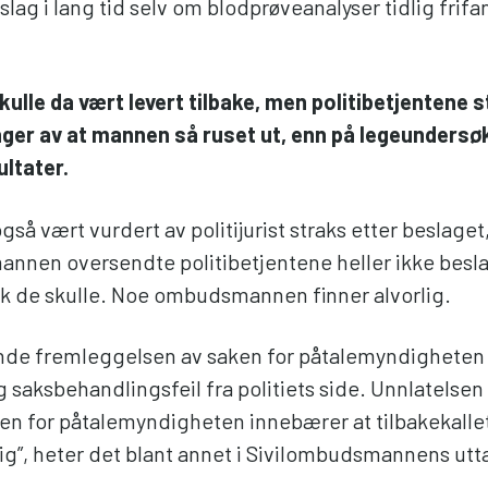
slag i lang tid selv om blodprøveanalyser tidlig frif
kulle da vært levert tilbake, men politibetjentene 
ger av at mannen så ruset ut, enn på legeundersø
ultater.
gså vært vurdert av politijurist straks etter beslaget
nnen oversendte politibetjentene heller ikke besla
slik de skulle. Noe ombudsmannen finner alvorlig.
de fremleggelsen av saken for påtalemyndigheten
ig saksbehandlingsfeil fra politiets side. Unnlatelsen
en for påtalemyndigheten innebærer at tilbakekalle
g”, heter det blant annet i Sivilombudsmannens utta