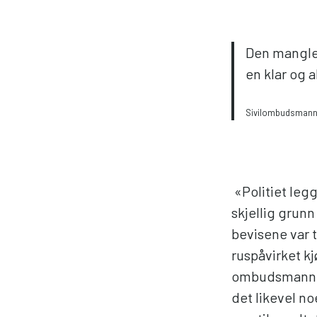
Den mangle
en klar og 
Sivilombudsman
«Politiet leg
skjellig grunn
bevisene var t
ruspåvirket kj
ombudsmannen
det likevel no