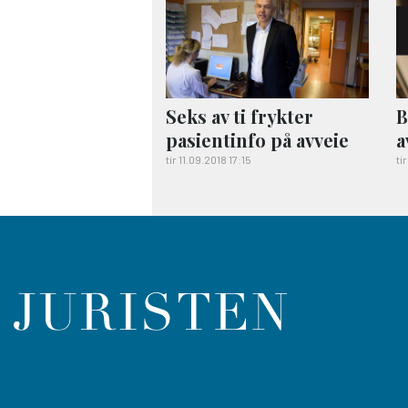
Seks av ti frykter
B
pasientinfo på avveie
a
tir 11.09.2018 17:15
ti