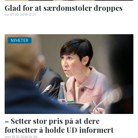
Glad for at sær­domstoler droppes
tor 07.02.2019 13:21
NYHETER
– Setter stor pris på at dere
fortsetter å holde UD informert
ons 10.10.2018 15:39