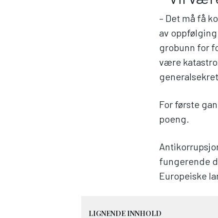
– Det må få k
av oppfølging
grobunn for fo
være katastrof
generalsekret
For første gan
poeng.
Antikorrupsjo
fungerende de
Europeiske lan
LIGNENDE INNHOLD