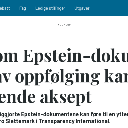
ebatt
Fag
Ledige stillinger
Utgaver
om Epstein-dok
v oppfølging ka
iende aksept
iggjorte Epstein-dokumentene kan føre til en ytterli
ro Slettemark i Transparency International.