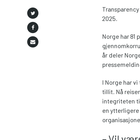
Transparency I
2025.
Norge har 81 
gjennomkorrup
år deler Norg
pressemeldin
I Norge har vi
tillit. Nå rei
integriteten t
en ytterligere
organisasjone
– Vil vær