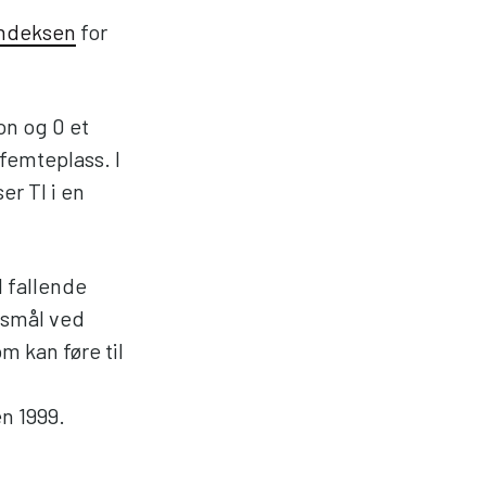
indeksen
for
on og 0 et
femteplass. I
r TI i en
l fallende
ørsmål ved
m kan føre til
n 1999.