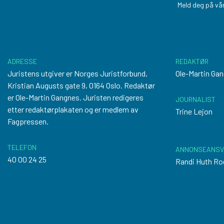
Meld deg på vår
ADRESSE
REDAKTØR
Juristens utgiver er Norges Juristforbund,
Ole-Martin Ga
Kristian Augusts gate 9, 0164 Oslo. Redaktør
er Ole-Martin Gangnes. Juristen redigeres
JOURNALIST
etter
redaktørplakaten
og er medlem av
Trine Lejon
Fagpressen.
TELEFON
ANNONSEANSV
40 00 24 25
Randi Huth Ro