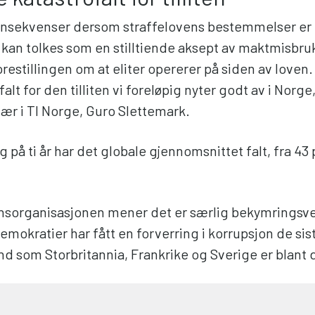
onsekvenser dersom straffelovens bestemmelser er 
 kan tolkes som en stilltiende aksept av maktmisbruk
restillingen om at eliter opererer på siden av loven. 
alt for den tilliten vi foreløpig nyter godt av i Norge,
ær i TI Norge, Guro Slettemark.
g på ti år har det globale gjennomsnittet falt, fra 43 
nsorganisasjonen mener det er særlig bekymringsve
mokratier har fått en forverring i korrupsjon de sis
d som Storbritannia, Frankrike og Sverige er blant 