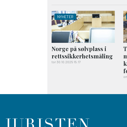
NYHETER
Norge på sølvplass i
T
rettssikkerhetsmåling
m
k
tor 30.10.2025 15:17
f
on