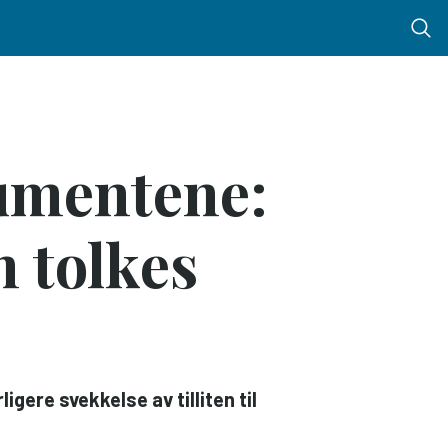
Menu 
umentene:
n tolkes
gere svekkelse av tilliten til