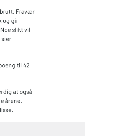
brutt. Fravær
 og gir
Noe slikt vil
 sier
poeng til 42
rdig at også
te årene.
disse.