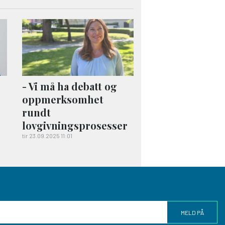
- Vi må ha debatt og
oppmerksomhet
rundt
lovgivningsprosesser
tir 23.09.2025 11:01