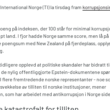
nternational Norge (TI) la tirsdag fram
korrupsjons
poeng på indeksen, der 100 står for minimal korrupsj
t land. I fjor hadde Norge samme score, men lå på 
e poengsum med New Zealand på fjerdeplass, opplyse
g.
 tidligere opplevd at politiske skandaler har bidratt ti
ser de nylig offentliggjorte Epstein-dokumentene sp
il flere fremtredende norske representanter - noe so
 svekkelse av tilliten til norske institusjoner, mener
n, som har arbeidet med antikorrupsjon i Norge side
e katastrofalt for tilliten