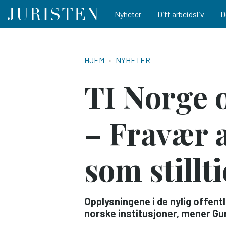
Main navigation
Nyheter
Ditt arbeidsliv
D
Hopp
til
NAVIGASJONSSTI
HJEM
NYHETER
hovedinnhold
TI Norge 
– Fravær a
som stillt
Opplysningene i de nylig offentl
norske institusjoner, mener Gu