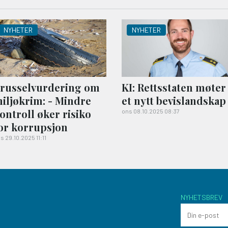
NYHETER
NYHETER
russelvurdering om
KI: Rettsstaten møter
iljøkrim: - Mindre
et nytt bevislandskap
ontroll øker risiko
ons 08.10.2025 08:37
or korrupsjon
s 29.10.2025 11:11
NYHETSBREV