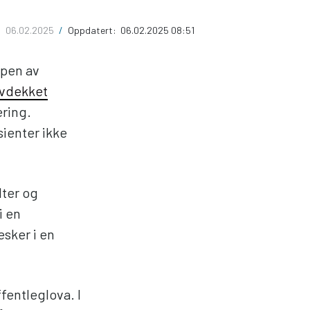
:
06.02.2025
/
Oppdatert:
06.02.2025 08:51
mpen av
avdekket
ering.
sienter ikke
lter og
i en
sker i en
fentleglova. I