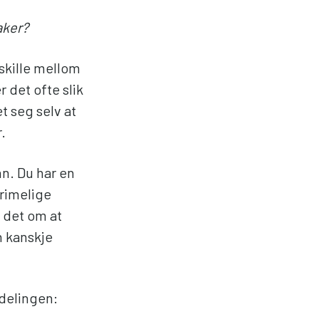
aker?
 skille mellom
 det ofte slik
t seg selv at
.
n. Du har en
 rimelige
r det om at
n kanskje
vdelingen: