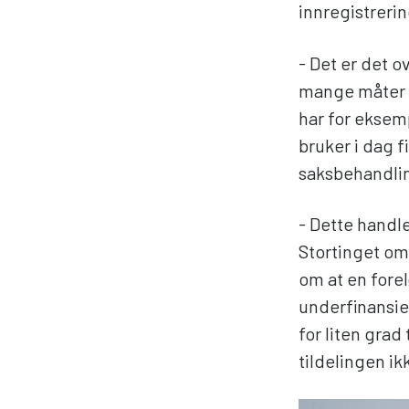
innregistreri
- Det er det o
mange måter å
har for eksemp
bruker i dag f
saksbehandlin
- Dette handl
Stortinget om
om at en forel
underfinansie
for liten grad 
tildelingen i