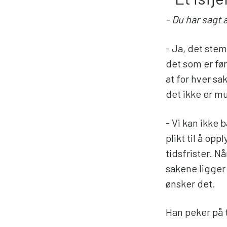
- Du har sagt
- Ja, det stem
det som er fø
at for hver sa
det ikke er m
- Vi kan ikke
plikt til å op
tidsfrister. Nå
sakene ligger
ønsker det.
Han peker på t