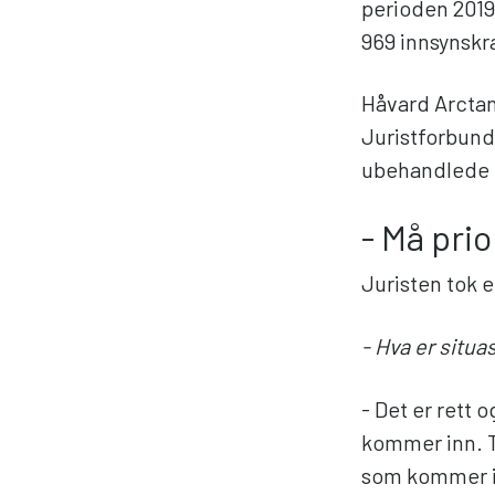
perioden 2019
969 innsynskr
Håvard Arctan
Juristforbund
ubehandlede k
- Må prio
Juristen tok e
- Hva er situa
- Det er rett 
kommer inn. Ti
som kommer in