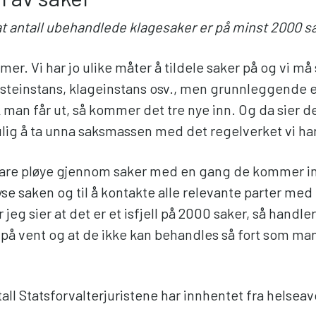
 at antall ubehandlede klagesaker er på minst 2000 s
mer. Vi har jo ulike måter å tildele saker på og vi må
rsteinstans, klageinstans osv., men grunnleggende er
k man får ut, så kommer det tre nye inn. Og da sier de
ulig å ta unna saksmassen med det regelverket vi har
 bare pløye gjennom saker med en gang de kommer in
plyse saken og til å kontakte alle relevante parter med
r jeg sier at det er et isfjell på 2000 saker, så handle
 på vent og at de ikke kan behandles så fort som ma
all Statsforvalterjuristene har innhentet fra helsea