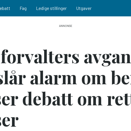
ebatt
Fag
Ledige stillinger
Utgaver
sforvalters avgan
 slår alarm om 
ser debatt om ret
ser