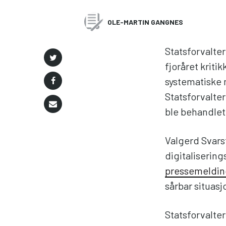
OLE-MARTIN GANGNES
Statsforvalte
fjoråret kriti
systematiske 
Statsforvalte
ble behandlet
Valgerd Svar
digitalisering
pressemeldin
sårbar situasj
Statsforvalte