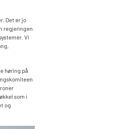
. Det er jo
n regjeringen
 systemer. Vi
ang,
e høring på
ningskomiteen
kroner
økkel som i
et og