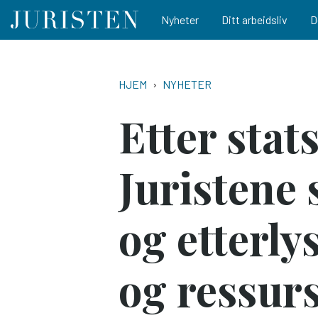
Main navigation
Nyheter
Ditt arbeidsliv
D
Hopp
til
NAVIGASJONSSTI
HJEM
NYHETER
hovedinnhold
Etter stat
Juristene
og etterly
og ressur