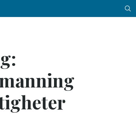
Menu 
g:
bemanning
tigheter