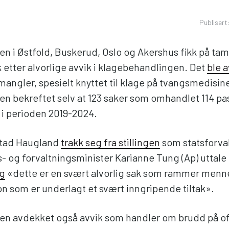
Publisert
ren i Østfold, Buskerud, Oslo og Akershus fikk på ta
kk etter alvorlige avvik i klagebehandlingen. Det
ble 
mangler, spesielt knyttet til klage på tvangsmedisin
ren bekreftet selv at 123 saker som omhandlet 114 pa
 i perioden 2019-2024.
stad Haugland
trakk seg fra stillingen
som statsforva
s- og forvaltningsminister Karianne Tung (Ap) uttale 
g
«dette er en svært alvorlig sak som rammer menne
on som er underlagt et svært inngripende tiltak».
ren avdekket også avvik som handler om brudd på of