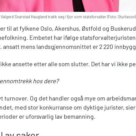
Valgerd Svarstad Haugland trakk seg i fjor som statsforvalter (Foto: Sturlason)
er til at fylkene Oslo, Akershus, Østfold og Buskeru
efolkning. Embetet har ifølge statsforvalterjuriste
. ansatt mens landsgjennomsnittet er 2 220 innbygge
 ikke ansette etter alle som slutter. Det har vi ikke pe
gjennomtrekk hos dere?
høyt turnover. Og det handler også mye om arbeidsma
ndet, med stor konkurranse om dyktige jurister, sie
erioder er uforsvarlig lav bemanning.
ll av saker