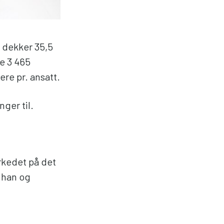
d dekker 35,5
ne 3 465
re pr. ansatt.
nger til.
rkedet på det
r han og