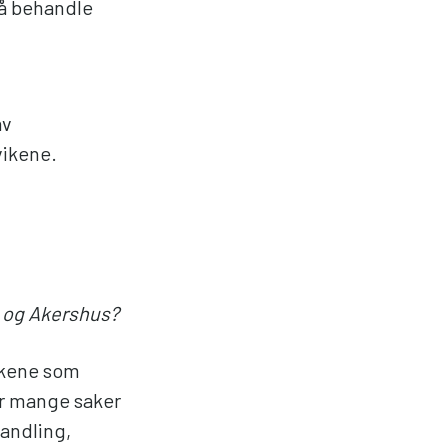
 å behandle
av
vikene.
o og Akershus?
sakene som
vor mange saker
andling,