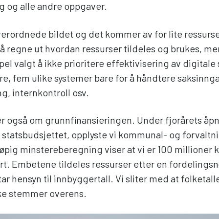
ng og alle andre oppgaver.
verordnede bildet og det kommer av for lite ressurser
 regne ut hvordan ressurser tildeles og brukes, me
el valgt å ikke prioritere effektivisering av digitale
ire, fem ulike systemer bare for å håndtere saksinng
g, internkontroll osv.
er også om grunnfinansieringen. Under fjorårets åpn
 statsbudsjettet, opplyste vi kommunal- og forvalt
øpig minstereberegning viser at vi er 100 millioner 
rt. Embetene tildeles ressurser etter en fordelingsn
tar hensyn til innbyggertall. Vi sliter med at folketall
kke stemmer overens.