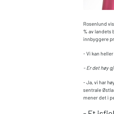
Rosenlund vis
% av landets b
innbyggere pr
- Vi kan heller
- Er det høy 
- Ja, vi har 
sentrale Østla
mener det i p
- Et isfje