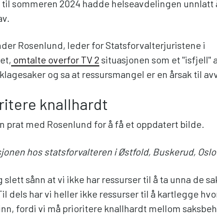
 til sommeren 2024 hadde helseavdelingen unnlatt
av.
der Rosenlund, leder for Statsforvalterjuristene i
et,
omtalte overfor TV 2
situasjonen som et "isfjell" 
lagesaker og sa at ressursmangel er en årsak til av
ritere knallhardt
n prat med Rosenlund for å få et oppdatert bilde.
sjonen hos statsforvalteren i Østfold, Buskerud, Osl
og slett sånn at vi ikke har ressurser til å ta unna de 
l dels har vi heller ikke ressurser til å kartlegge h
n, fordi vi må prioritere knallhardt mellom saksbeh