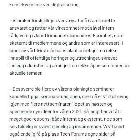
konsekvensene ved digitalisering.
– Vi bruker forskjellige «verktøy» for å ivareta dette
ansvaret og retter vår virksomhet mot såvel intern
rådgivning i Juristforbundets løpende virksomhet, som
eksternt til medlemmene og andre som er interessert. I
løpet av vårt første år har vi blant annet gitt en rekke
innspill til offentlige høringer og utredninger, skrevet
innlegg i Juristen og arrangert en rekke åpne seminarer om
aktuelle temaer.
– Dessverre ble flere av vårens planlagte seminarer
kansellert pga. koronasituasjonen, men nå er vi i full sving
igjen med flere nettseminarer i løpet av høsten og
spennende nye idéer for våren 2021. Så langt har vi fått
meget god respons, både internt og eksternt, noe som
selvfølgelig er svært gledelig og inspirerende. Vi vil snart
også endelig få på plass Tech Forums egne sider på