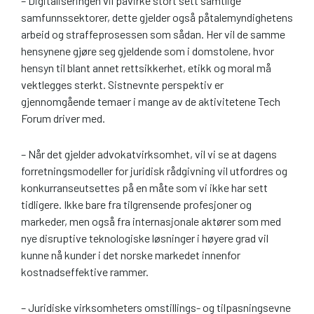
– Digitaliseringen vil påvirke stort sett samtlige
samfunnssektorer, dette gjelder også påtalemyndighetens
arbeid og straffeprosessen som sådan. Her vil de samme
hensynene gjøre seg gjeldende som i domstolene, hvor
hensyn til blant annet rettsikkerhet, etikk og moral må
vektlegges sterkt. Sistnevnte perspektiv er
gjennomgående temaer i mange av de aktivitetene Tech
Forum driver med.
– Når det gjelder advokatvirksomhet, vil vi se at dagens
forretningsmodeller for juridisk rådgivning vil utfordres og
konkurranseutsettes på en måte som vi ikke har sett
tidligere. Ikke bare fra tilgrensende profesjoner og
markeder, men også fra internasjonale aktører som med
nye disruptive teknologiske løsninger i høyere grad vil
kunne nå kunder i det norske markedet innenfor
kostnadseffektive rammer.
– Juridiske virksomheters omstillings- og tilpasningsevne