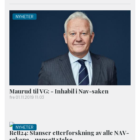
NYHETER
Maurud til VG: - Inhabil i Nav-saken
fre 01.11.2019 11:03
NYHETER
Rett24: Stanser etterforskning av alle NAV-
sakene – uansett ytelse