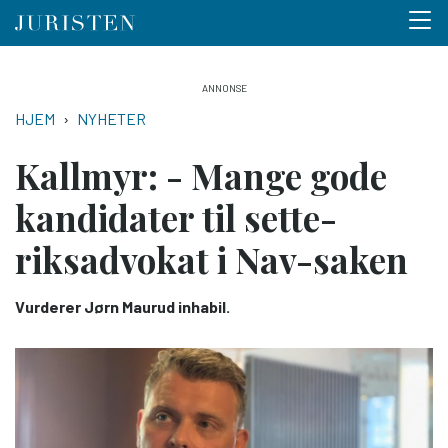
Menu 
Hopp
til
NAVIGASJONSSTI
HJEM
NYHETER
hovedinnhold
Kallmyr: - Mange gode
kandidater til sette­
riksadvokat i Nav-saken
Vurderer Jørn Maurud inhabil.