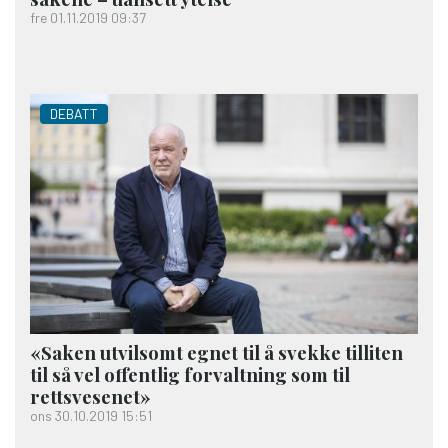
fre 01.11.2019 09:37
DEBATT
«Saken utvilsomt egnet til å svekke tilliten
til så vel offentlig forvaltning som til
rettsvesenet»
ons 30.10.2019 15:51