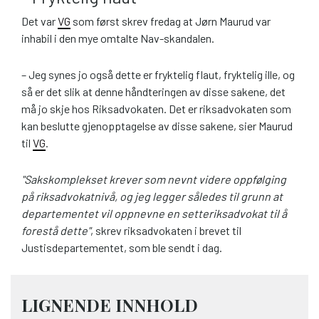
Det var
VG
som først skrev fredag at Jørn Maurud var
inhabil i den mye omtalte Nav-skandalen.
– Jeg synes jo også dette er fryktelig flaut, fryktelig ille, og
så er det slik at denne håndteringen av disse sakene, det
må jo skje hos Riksadvokaten. Det er riksadvokaten som
kan beslutte gjenopptagelse av disse sakene, sier Maurud
til
VG
.
"Sakskomplekset krever som nevnt videre oppfølging
på riksadvokatnivå, og jeg legger således til grunn at
departementet vil oppnevne en setteriksadvokat til å
forestå dette"
, skrev riksadvokaten i brevet til
Justisdepartementet, som ble sendt i dag.
LIGNENDE INNHOLD