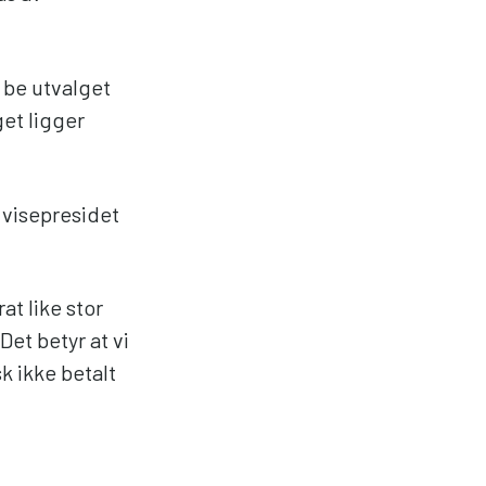
 be utvalget
get ligger
 visepresidet
at like stor
et betyr at vi
sk ikke betalt