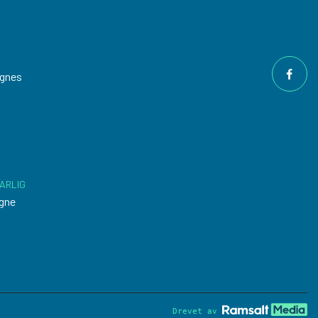
ngnes
ARLIG
gne
Drevet av