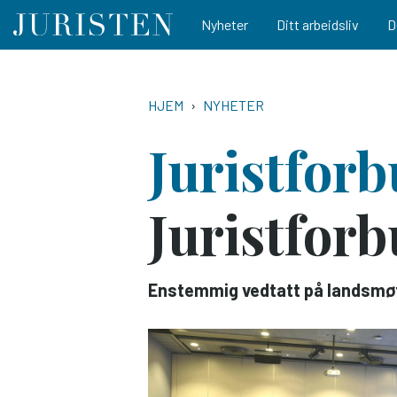
Main navigation
Nyheter
Ditt arbeidsliv
D
Hopp
til
NAVIGASJONSSTI
HJEM
NYHETER
hovedinnhold
Juristfor
Jurist­for
Enstemmig vedtatt på landsmø