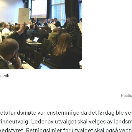
etvik
Publi
ets landsmøte var enstemmige da det lørdag ble ved
vinneutvalg. Leder av utvalget skal velges av landsm
vedstyret. Retningslinjer for utvalget skal også vedt