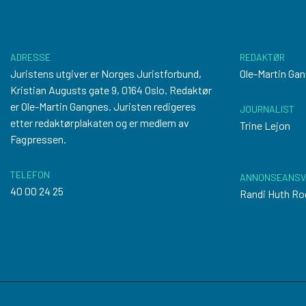
ADRESSE
REDAKTØR
Juristens utgiver er Norges Juristforbund,
Ole-Martin Ga
Kristian Augusts gate 9, 0164 Oslo. Redaktør
er Ole-Martin Gangnes. Juristen redigeres
JOURNALIST
etter
redaktørplakaten
og er medlem av
Trine Lejon
Fagpressen.
TELEFON
ANNONSEANSV
40 00 24 25
Randi Huth Ro