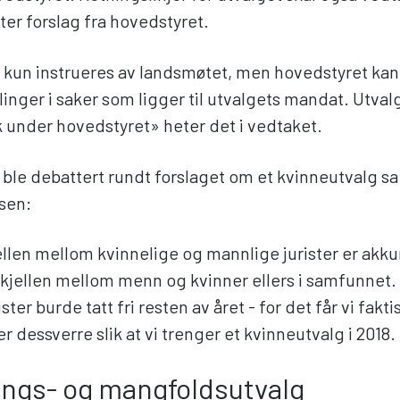
ter forslag fra hovedstyret.
 kun instrueres av landsmøtet, men hovedstyret kan
llinger i saker som ligger til utvalgets mandat. Utval
k under hovedstyret» heter det i vedtaket.
 ble debattert rundt forslaget om et kvinneutvalg sa
ssen:
llen mellom kvinnelige og mannlige jurister er akkur
kjellen mellom menn og kvinner ellers i samfunnet. D
ster burde tatt fri resten av året - for det får vi fakti
 er dessverre slik at vi trenger et kvinneutvalg i 2018.
ings- og mangfoldsutvalg