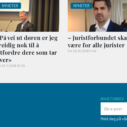
NYHETER
NYHETER
På vei ut døren er jeg
– Jurist­forbundet ska
reidig nok til å
være for alle jurister
tfordre dere som tar
fre 26.10.2018 11:40
ver»
e 02.11.2018 10:30
NYHETSBREV
Meld deg på vår