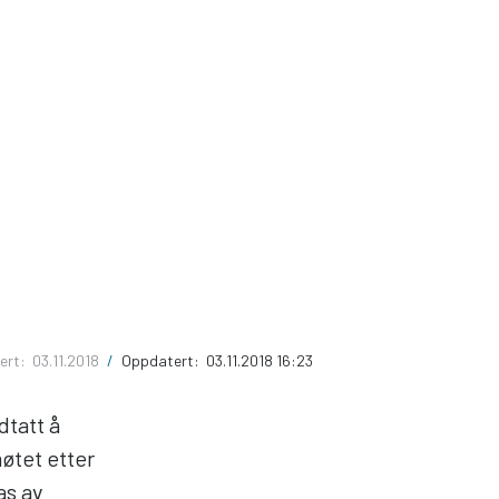
sert:
03.11.2018
/
Oppdatert:
03.11.2018 16:23
tatt å
øtet etter
as av