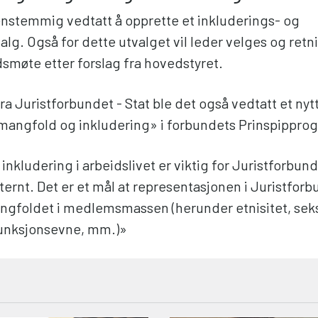
enstemmig vedtatt å opprette et inkluderings- og
g. Også for dette utvalget vil leder velges og retni
dsmøte etter forslag fra hovedstyret.
fra Juristforbundet - Stat ble det også vedtatt et ny
, mangfold og inkludering» i forbundets Prinspippro
nkludering i arbeidslivet er viktig for Juristforbun
ternt. Det er et mål at representasjonen i Juristforb
ngfoldet i medlemsmassen (herunder etnisitet, sek
funksjonsevne, mm.)»