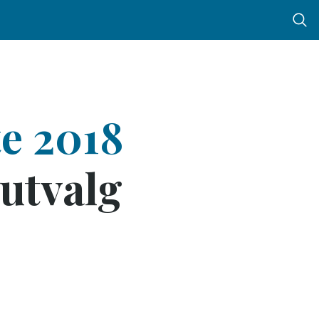
Menu 
e 2018
­utvalg