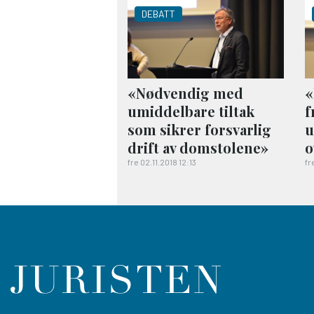
DEBATT
«Nødvendig med
«
umiddelbare tiltak
f
som sikrer forsvarlig
u
drift av dom­stolene»
o
fre 02.11.2018 12:13
fr