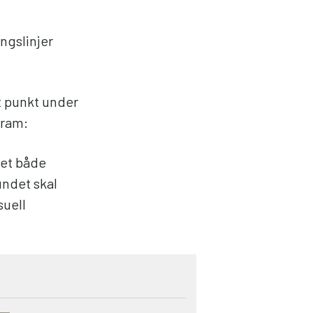
ngslinjer
tt punkt under
gram:
det både
undet skal
suell