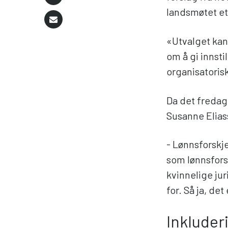
landsmøtet et
«Utvalget kan
om å gi innsti
organisatoris
Da det fredag
Susanne Elia
- Lønnsforskje
som lønnsfors
kvinnelige juri
for. Så ja, det
Inkluder