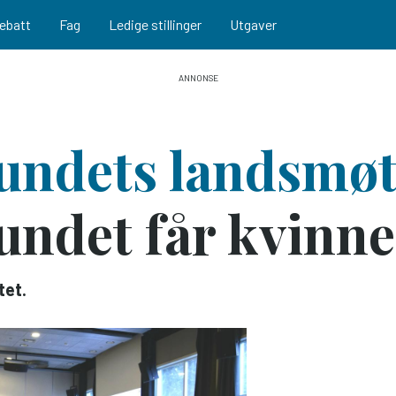
ebatt
Fag
Ledige stillinger
Utgaver
bundets landsmøt
bundet får kvinne
tet.