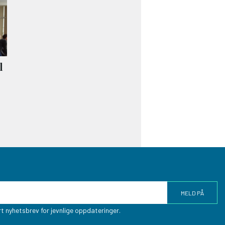
l
t nyhetsbrev for jevnlige oppdateringer.