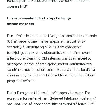
Forstår politiet konsekvensene av at de kriminelle får
operere fritt?
Lukrativ svindelindustri og stadig nye
svindelmetoder
Den kriminelle økonomien i Norge kan anslås til svimlende
108 milliarder kroner, ifølge rapporter fra Statistisk
sentralbyrå, Økokrim og NTAES, som analyserer
forskjellige aspekter av økonomisk kriminalitet, svart
arbeid og hvitvasking. Økt internasjonalt samarbeid og
strengere kontroll på tradisjonell narkotikakriminalitet,
kombinert med at det er liten risiko for å bli tatt for digital
kriminalitet, gjør det mer lukrativt for de kriminelle å tjene
penger på svindel.
Det er liten grunn til å tro at utviklingen vil stoppe. For
eksempel forventer vi mer KI-drevet telefonsvindel enn vi
har i dag. Enn så lenge er det ikke nødvendig å bruke KI til