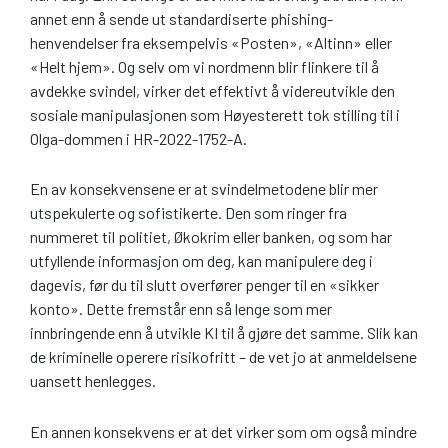
annet enn å sende ut standardiserte phishing-
henvendelser fra eksempelvis «Posten», «Altinn» eller
«Helt hjem». Og selv om vi nordmenn blir flinkere til å
avdekke svindel, virker det effektivt å videreutvikle den
sosiale manipulasjonen som Høyesterett tok stilling til i
Olga-dommen i HR-2022-1752-A.
En av konsekvensene er at svindelmetodene blir mer
utspekulerte og sofistikerte. Den som ringer fra
nummeret til politiet, Økokrim eller banken, og som har
utfyllende informasjon om deg, kan manipulere deg i
dagevis, før du til slutt overfører penger til en «sikker
konto». Dette fremstår enn så lenge som mer
innbringende enn å utvikle KI til å gjøre det samme. Slik kan
de kriminelle operere risikofritt – de vet jo at anmeldelsene
uansett henlegges.
En annen konsekvens er at det virker som om også mindre