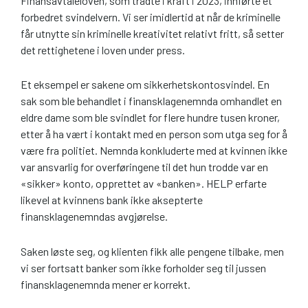
Finansavtaleloven, som trådte i kraft i 2023, innførte et
forbedret svindelvern. Vi ser imidlertid at når de kriminelle
får utnytte sin kriminelle kreativitet relativt fritt, så setter
det rettighetene i loven under press.
Et eksempel er sakene om sikkerhetskontosvindel. En
sak som ble behandlet i finansklagenemnda omhandlet en
eldre dame som ble svindlet for flere hundre tusen kroner,
etter å ha vært i kontakt med en person som utga seg for å
være fra politiet. Nemnda konkluderte med at kvinnen ikke
var ansvarlig for overføringene til det hun trodde var en
«sikker» konto, opprettet av «banken». HELP erfarte
likevel at kvinnens bank ikke aksepterte
finansklagenemndas avgjørelse.
Saken løste seg, og klienten fikk alle pengene tilbake, men
vi ser fortsatt banker som ikke forholder seg til jussen
finansklagenemnda mener er korrekt.