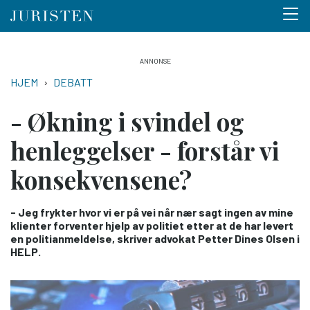
Menu 
Hopp
til
NAVIGASJONSSTI
HJEM
DEBATT
hovedinnhold
- Økning i svindel og
henleggelser - forstår vi
konsekvensene?
- Jeg frykter hvor vi er på vei når nær sagt ingen av mine
klienter forventer hjelp av politiet etter at de har levert
en politianmeldelse, skriver advokat Petter Dines Olsen i
HELP.