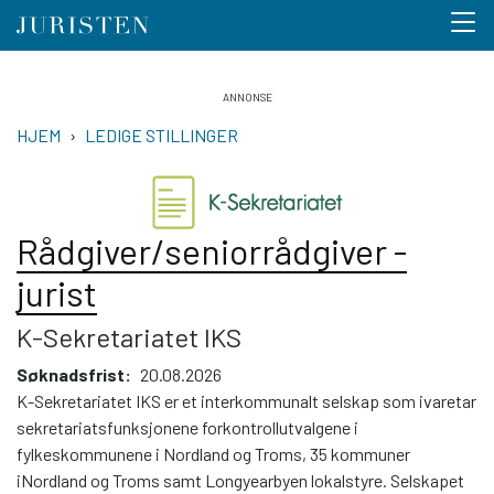
Menu 
Hopp
til
NAVIGASJONSSTI
HJEM
LEDIGE STILLINGER
hovedinnhold
Rådgiver/seniorrådgiver -
jurist
K-Sekretariatet IKS
Søknadsfrist
20.08.2026
K-Sekretariatet IKS er et interkommunalt selskap som ivaretar
sekretariatsfunksjonene forkontrollutvalgene i
fylkeskommunene i Nordland og Troms, 35 kommuner
iNordland og Troms samt Longyearbyen lokalstyre. Selskapet