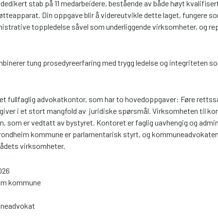
 dedikert stab på 11 medarbeidere, bestående av både høyt kvalifiser
øtteapparat. Din oppgave blir å videreutvikle dette laget, fungere so
nistrative toppledelse såvel som underliggende virksomheter, og r
binerer tung prosedyreerfaring med trygg ledelse og integriteten som 
 fullfaglig advokatkontor, som har to hovedoppgaver: Føre rettss
iver i et stort mangfold av juridiske spørsmål. Virksomheten til
n, som er vedtatt av bystyret. Kontoret er faglig uavhengig og admin
 Trondheim kommune er parlamentarisk styrt, og kommuneadvokaten 
rådets virksomheter.
026
eim kommune
neadvokat