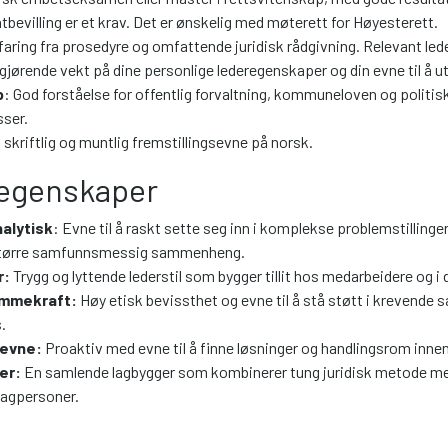
tbevilling er et krav. Det er ønskelig med møterett for Høyesterett.
rfaring fra prosedyre og omfattende juridisk rådgivning. Relevant lede
vgjørende vekt på dine personlige lederegenskaper og din evne til å ut
p
: God forståelse for offentlig forvaltning, kommuneloven og politis
ser.
 skriftlig og muntlig fremstillingsevne på norsk.
 egenskaper
nalytisk
: Evne til å raskt sette seg inn i komplekse problemstillinger
n større samfunnsmessig sammenheng.
r:
Trygg og lyttende lederstil som bygger tillit hos medarbeidere og i 
ømmekraft:
Høy etisk bevissthet og evne til å stå støtt i krevende 
.
evne:
Proaktiv med evne til å finne løsninger og handlingsrom inne
er:
En samlende lagbygger som kombinerer tung juridisk metode med 
 fagpersoner.