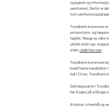
oppgaver og informasjon 
samfunnet. Derfor er det 
mot samfunnsoppdrage
Trondheim kommune er e
universitets- og høgsko
fagfelt. Mange av våre me
utkikk etter nye, enga
siden
Jobb hos oss
.
Trondheim kommune legger
kvalifiserte kandidater t
hull i CV-en. Trondheim 
Deltidsansatte i Trondh
her å søke på stillinger 
Attester, vitnemål og v