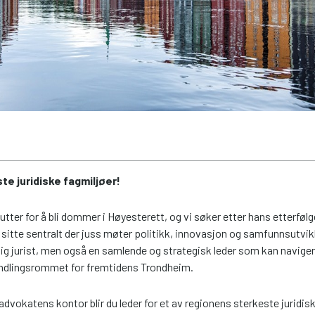
te juridiske fagmiljøer!
ter for å bli dommer i Høyesterett, og vi søker etter hans etterføl
itte sentralt der juss møter politikk, innovasjon og samfunnsutvikli
ig jurist, men også en samlende og strategisk leder som kan navige
handlingsrommet for fremtidens Trondheim.
okatens kontor blir du leder for et av regionens sterkeste juridisk