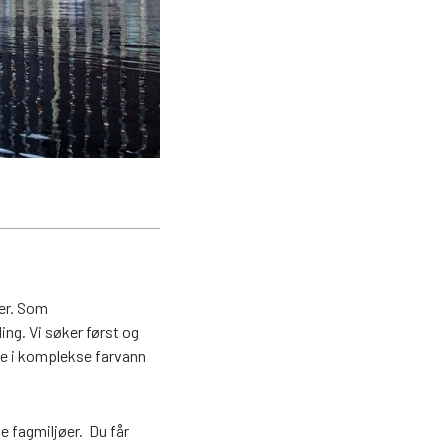
ger. Som
ng. Vi søker først og
re i komplekse farvann
e fagmiljøer. Du får