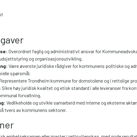
st
gaver
lse:
Overordnet faglig og administrativt ansvar for Kommuneadvoka
udsjettstyring og organisasjonsutvikling.
ing:
Være øverste juridiske rådgiver for kommunens politiske og admi
ielle spørsmål.
Representere Trondheim kommune for domstolene og i rettslige pro
:
Sikre høy juridisk kvalitet og etisk standard i alle leveranser fra kon
kommunal forvaltning.
ng:
Vedlikeholde og utvikle samarbeid med interne og eksterne aktører
på tvers av kommunens sektorer.
oner
disk embetseksamen eller master i rettsvitenskap, med gode resultat