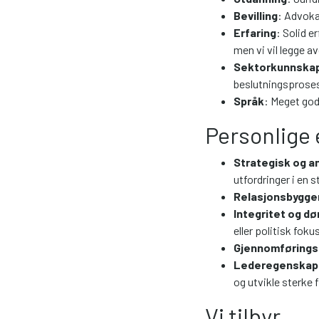
Bevilling
: Advoka
Erfaring
: Solid e
men vi vil legge a
Sektorkunnska
beslutningsproses
Språk
: Meget god
Personlige
Strategisk og a
utfordringer i e
Relasjonsbygge
Integritet og d
eller politisk fokus
Gjennomførings
Lederegenskap
og utvikle sterke
Vi tilbyr