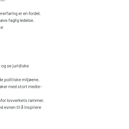
rerfaring er en fordel,
øve faglig ledelse.
ke
 og se juridiske
de politiske miljøene.
saker med stort medie-
nfor lovverkets rammer.
evnen til å inspirere