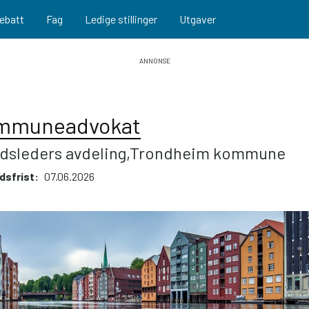
ebatt
Fag
Ledige stillinger
Utgaver
mmuneadvokat
dsleders avdeling,Trondheim kommune
dsfrist
07.06.2026