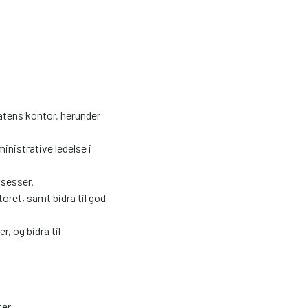
tens kontor, herunder
nistrative ledelse i
sesser.
toret, samt bidra til god
, og bidra til
er.