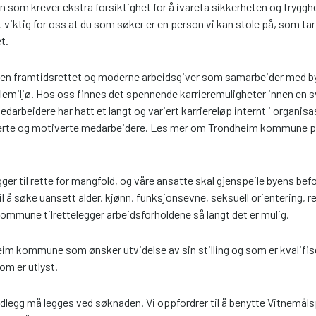
som krever ekstra forsiktighet for å ivareta sikkerheten og trygghe
viktig for oss at du som søker er en person vi kan stole på, som tar k
t.
n framtidsrettet og moderne arbeidsgiver som samarbeider med by
lemiljø. Hos oss finnes det spennende karrieremuligheter innen en 
darbeidere har hatt et langt og variert karriereløp internt i organisa
sjerte og motiverte medarbeidere. Les mer om Trondheim kommune p
 til rette for mangfold, og våre ansatte skal gjenspeile byens befo
il å søke uansett alder, kjønn, funksjonsevne, seksuell orientering, reli
kommune tilrettelegger arbeidsforholdene så langt det er mulig.
eim kommune som ønsker utvidelse av sin stilling og som er kvalifis
som er utlyst.
edlegg må legges ved søknaden. Vi oppfordrer til å benytte Vitnemål