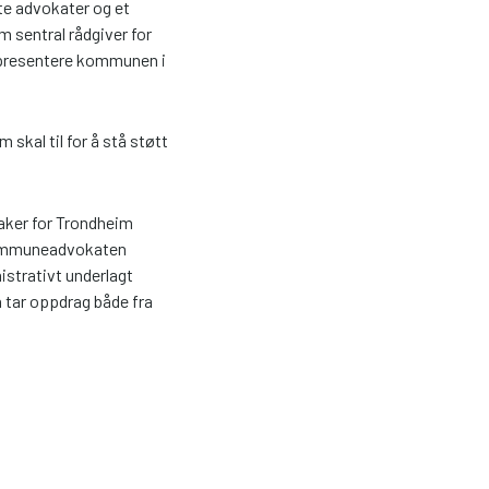
te advokater og et
m sentral rådgiver for
epresentere kommunen i
skal til for å stå støtt
aker for Trondheim
 kommuneadvokaten
istrativt underlagt
tar oppdrag både fra