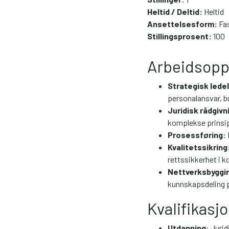
Heltid / Deltid:
Heltid
Ansettelsesform:
Fa
Stillingsprosent:
100
Arbeidsopp
Strategisk lede
personalansvar, b
Juridisk rådgivn
komplekse prinsip
Prosessføring:
Kvalitetssikring
rettssikkerhet i 
Nettverksbyggi
kunnskapsdeling 
Kvalifikasj
Utdanning
: Juri