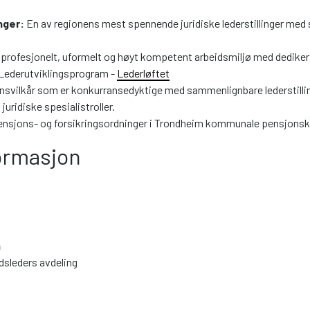
inger:
En av regionens mest spennende juridiske lederstillinger med 
profesjonelt, uformelt og høyt kompetent arbeidsmiljø med dedikert
Lederutviklingsprogram -
Lederløftet
lønnsvilkår som er konkurransedyktige med sammenlignbare lederstillin
 juridiske spesialistroller.
ensjons- og forsikringsordninger i Trondheim kommunale pensjonsk
ormasjon
n
sleders avdeling