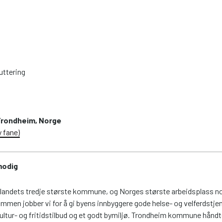
ruttering
 Trondheim, Norge
y fane)
modig
andets tredje største kommune, og Norges største arbeidsplass no
mmen jobber vi for å gi byens innbyggere gode helse- og velferdstje
ultur- og fritidstilbud og et godt bymiljø. Trondheim kommune hånd