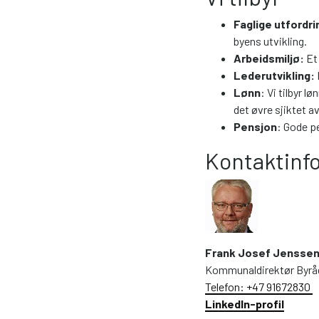
Faglige utfordr
byens utvikling.
Arbeidsmiljø:
Et 
Lederutvikling:
Lønn
: Vi tilbyr 
det øvre sjiktet av
Pensjon
: Gode p
Kontaktinf
Frank Josef Jensse
Kommunaldirektør Byråd
Telefon: +47 91672830
LinkedIn-profil