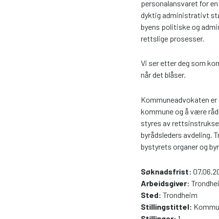
personalansvaret for en
dyktig administrativt st
byens politiske og admi
rettslige prosesser.
Vi ser etter deg som kom
når det blåser.
Kommuneadvokaten er et
kommune og å være rådg
styres av rettsinstrukse
byrådsleders avdeling.
bystyrets organer og by
Søknadsfrist:
07.06.2
Arbeidsgiver:
Trondh
Sted:
Trondheim
Stillingstittel:
Kommu
Stillinger:
1