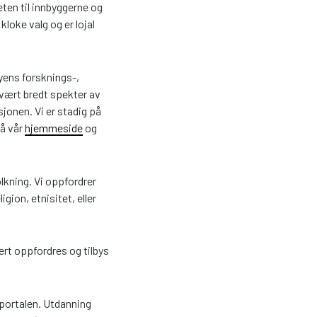
ten til innbyggerne og
loke valg og er lojal
ens forsknings-,
svært bredt spekter av
sjonen. Vi er stadig på
å vår
hjemmeside
og
lkning. Vi oppfordrer
gion, etnisitet, eller
ert oppfordres og tilbys
sportalen. Utdanning