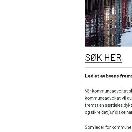
SØK HER
Led et av byens frems
Vår kommuneadvokat slut
kommuneadvokat vil du s
fremst en særdeles dykt
og sikre det juridiske 
Som leder for kommuneadv