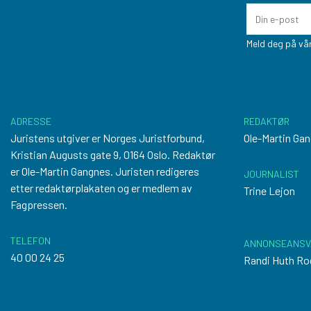
Meld deg på vår
ADRESSE
REDAKTØR
Juristens utgiver er Norges Juristforbund,
Ole-Martin Ga
Kristian Augusts gate 9, 0164 Oslo. Redaktør
er Ole-Martin Gangnes. Juristen redigeres
JOURNALIST
etter
redaktørplakaten
og er medlem av
Trine Lejon
Fagpressen.
TELEFON
ANNONSEANSV
40 00 24 25
Randi Huth Ro