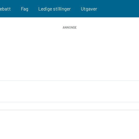
ebatt
Fag
Ledige stillinger
Utgaver