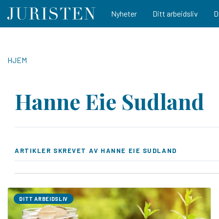
Main navigation
Nyheter
Ditt arbeidsliv
D
Hopp
til
NAVIGASJONSSTI
HJEM
hovedinnhold
Hanne Eie Sudland
ARTIKLER SKREVET AV HANNE EIE SUDLAND
DITT ARBEIDSLIV