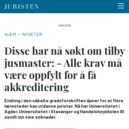
Menu 
Hopp
til
NAVIGASJONSSTI
HJEM
NYHETER
hovedinnhold
Disse har nå søkt om tilby
jusmaster: - Alle krav må
være oppfylt for å få
akkreditering
Endring i den såkalte gradsforskriften åpner for at flere
læresteder kan utdanne jurister. Nå har Universitetet i
Agder, Universitetet i Stavanger og Handelshøyskolen BI
sendt inn sine søknader.