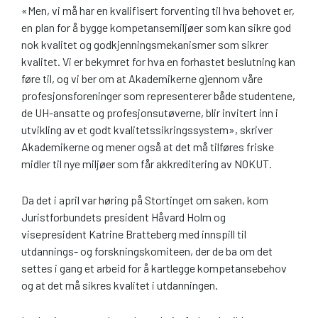
«Men, vi må har en kvalifisert forventing til hva behovet er,
en plan for å bygge kompetansemiljøer som kan sikre god
nok kvalitet og godkjenningsmekanismer som sikrer
kvalitet. Vi er bekymret for hva en forhastet beslutning kan
føre til, og vi ber om at Akademikerne gjennom våre
profesjonsforeninger som representerer både studentene,
de UH-ansatte og profesjonsutøverne, blir invitert inn i
utvikling av et godt kvalitetssikringssystem», skriver
Akademikerne og mener også at det må tilføres friske
midler til nye miljøer som får akkreditering av NOKUT.
Da det i april var høring på Stortinget om saken, kom
Juristfor­bundets president Håvard Holm og
visepresident Katrine Bratteberg med innspill til
utdannings- og forsk­ningskomiteen, der de ba om det
settes i gang et arbeid for å kartlegge kompetansebehov
og at det må sikres kvalitet i utdanningen.