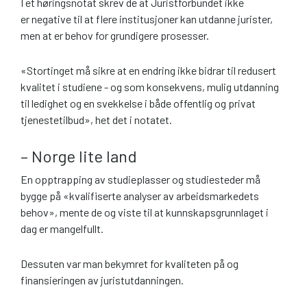
I et høringsnotat skrev de at Juristforbundet ikke
er negative til at flere institusjoner kan utdanne jurister,
men at er behov for grundigere prosesser.
«Stortinget må sikre at en endring ikke bidrar til redusert
kvalitet i studiene - og som konsekvens, mulig utdanning
til ledighet og en svekkelse i både offentlig og privat
tjenestetilbud», het det i notatet.
– Norge lite land
En opptrapping av studieplasser og studiesteder må
bygge på «kvalifiserte analyser av arbeidsmarkedets
behov», mente de og viste til at kunnskapsgrunnlaget i
dag er mangelfullt.
Dessuten var man bekymret for kvaliteten på og
finansieringen av juristutdanningen.