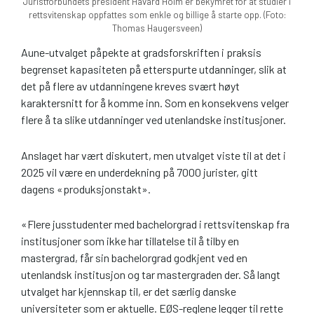
Juristforbundets president Håvard Holm er bekymret for at studier i
rettsvitenskap oppfattes som enkle og billige å starte opp. (Foto:
Thomas Haugersveen)
Aune-utvalget påpekte at gradsforskriften i praksis
begrenset kapasiteten på etterspurte utdanninger, slik at
det på flere av utdanningene kreves svært høyt
karaktersnitt for å komme inn. Som en konsekvens velger
flere å ta slike utdanninger ved utenlandske institusjoner.
Anslaget har vært diskutert, men utvalget viste til at det i
2025 vil være en underdekning på 7000 jurister, gitt
dagens «produksjonstakt».
«Flere jusstudenter med bachelorgrad i rettsvitenskap fra
institusjoner som ikke har tillatelse til å tilby en
mastergrad, får sin bachelorgrad godkjent ved en
utenlandsk institusjon og tar mastergraden der. Så langt
utvalget har kjennskap til, er det særlig danske
universiteter som er aktuelle. EØS-reglene legger til rette