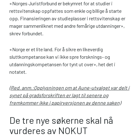
«Norges Juristforbund er bekymret for at studier i
rettsvitenskap oppfattes som enkle og billige å starte
opp. Finansieringen av studieplasser i rettsvitenskap er
mager sammenliknet med andre femårige utdanninger»,
skrev forbundet.
«Norge er et lite land. For å sikre en likeverdig
sluttkompetanse kan vi ikke spre forsknings- og
utdanningskompetansen for tynt ut over», het det i
notatet.
(Red. anm.:Opplysningen om at Aune-utvalget var delt i
synet på gradsforskriften er lagt til senere og
fremkommer ikke i papirversjonen av denne saken)
De tre nye søkerne skal nå
vurderes av NOKUT