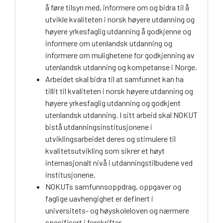
å føre tilsyn med, informere om og bidra til å
utvikle kvaliteten i norsk høyere utdanning og
høyere yrkesfaglig utdanning å godkjenne og
informere om utenlandsk utdanning og
informere om mulighetene for godkjenning av
utenlandsk utdanning og kompetanse i Norge.
Arbeidet skal bidra til at samfunnet kan ha
tillit til kvaliteten i norsk høyere utdanning og
høyere yrkesfaglig utdanning og godkjent
utenlandsk utdanning. I sitt arbeid skal NOKUT
bistå utdanningsinstitusjonene i
utviklingsarbeidet deres og stimulere til
kvalitetsutvikling som sikrer et høyt
internasjonalt nivå i utdanningstilbudene ved
institusjonene.
NOKUTs samfunnsoppdrag, opp­gaver og
faglige uavhengighet er definert i
universitets- og høyskoleloven og nærmere
spesifisert i forskrifter.