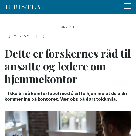
Menu 
Hopp
til
NAVIGASJONSSTI
HJEM
NYHETER
hovedinnhold
Dette er forskernes råd til
ansatte og ledere om
hjemme­kontor
– Ikke bli så komfortabel med å sitte hjemme at du aldri
kommer inn på kontoret. Vær obs på dørstokkmila.