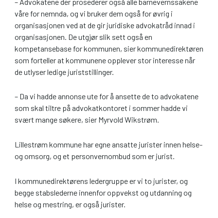
– Advokatene der prosederer også alle barnevernssakene
våre for nemnda, og vi bruker dem også for øvrig i
organisasjonen ved at de gir juridiske advokatråd innad i
organisasjonen. De utgjør slik sett også en
kompetansebase for kommunen, sier kommunedirektøren
som forteller at kommunene opplever stor interesse når
de utlyser ledige juriststillinger.
– Da vi hadde annonse ute for å ansette de to advokatene
som skal tiltre på advokatkontoret i sommer hadde vi
svært mange søkere, sier Myrvold Wikstrøm.
Lillestrøm kommune har egne ansatte jurister innen helse-
og omsorg, og et personvernombud som er jurist.
I kommunedirektørens ledergruppe er vi to jurister, og
begge stabslederne innenfor oppvekst og utdanning og
helse og mestring, er også jurister.