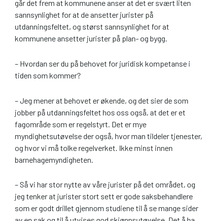
går det frem at kommunene anser at det er svært liten
sannsynlighet for at de ansetter jurister på
utdanningsfeltet, og størst sannsynlighet for at
kommunene ansetter jurister på plan- og bygg.
– Hvordan ser du på behovet for juridisk kompetanse i
tiden som kommer?
– Jeg mener at behovet er økende, og det sier de som
jobber på utdanningsfeltet hos oss også, at det er et
fagområde som er regelstyrt. Det er mye
myndighetsutøvelse der også, hvor man tildeler tjenester,
og hvor vi må tolke regelverket. Ikke minst innen
barnehagemyndigheten.
– Så vi har stor nytte av våre jurister på det området, og
jeg tenker at jurister stort sett er gode saksbehandlere
som er godt drillet gjennom studiene til å se mange sider
av en sak og til å utvises god skjønnsutøvelse. Det å ha