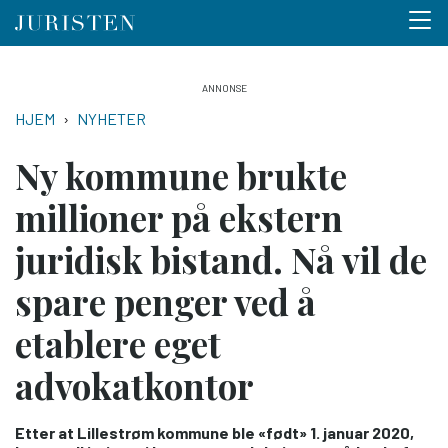
Menu 
Hopp
til
NAVIGASJONSSTI
HJEM
NYHETER
hovedinnhold
Ny kommune brukte
millioner på ekstern
juridisk bistand. Nå vil de
spare penger ved å
etablere eget
advokatkontor
Etter at Lillestrøm kommune ble «født» 1. januar 2020,