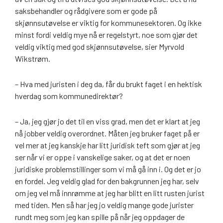
saksbehandler og rådgivere som er gode på
skjønnsutøvelse er viktig for kommunesektoren. Og ikke
minst fordi veldig mye nå er regelstyrt, noe som gjør det
veldig viktig med god skjønnsutøvelse, sier Myrvold
Wikstrøm.
– Hva med juristen i deg da, får du brukt faget i en hektisk
hverdag som kommunedirektør?
– Ja, jeg gjør jo det til en viss grad, men det er klart at jeg
nå jobber veldig overordnet. Måten jeg bruker faget på er
vel mer at jeg kanskje har litt juridisk teft som gjør at jeg
ser når vi er oppe i vanskelige saker, og at det er noen
juridiske problemstillinger som vi må gå inn i. Og det er jo
en fordel. Jeg veldig glad for den bakgrunnen jeg har, selv
om jeg vel må innrømme at jeg har blitt en litt rusten jurist
med tiden. Men så har jeg jo veldig mange gode jurister
rundt meg som jeg kan spille på når jeg oppdager de