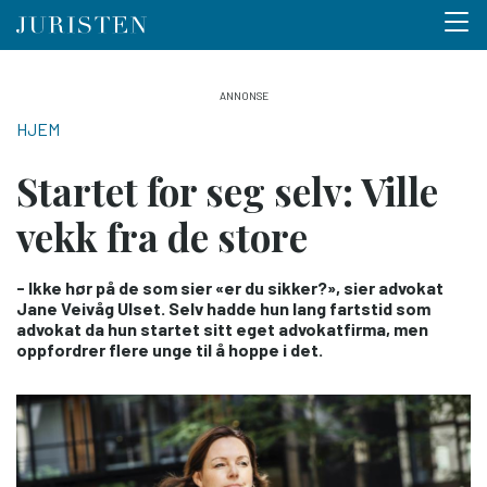
Menu 
Hopp
til
NAVIGASJONSSTI
HJEM
hovedinnhold
Startet for seg selv: Ville
vekk fra de store
- Ikke hør på de som sier «er du sikker?», sier advokat
Jane Veivåg Ulset. Selv hadde hun lang fartstid som
advokat da hun startet sitt eget advokatfirma, men
oppfordrer flere unge til å hoppe i det.