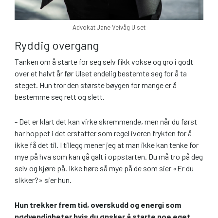
Advokat Jane Veivåg Ulset
Ryddig overgang
Tanken om å starte for seg selv fikk vokse og gro i godt
over et halvt år før Ulset endelig bestemte seg for å ta
steget. Hun tror den største bøygen for mange er å
bestemme seg rett og slett.
- Det er klart det kan virke skremmende, men når du først
har hoppet i det erstatter som regel iveren frykten for å
ikke få det til. I tillegg mener jeg at man ikke kan tenke for
mye på hva som kan gå galt i oppstarten. Du må tro på deg
selv og kjøre på. Ikke høre så mye på de som sier «Er du
sikker?» sier hun.
Hun trekker frem tid, overskudd og energi som
nødvendigheter hvis du ønsker å starte noe eget.