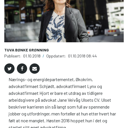
TUVA BØNKE GRØNNING
Publisert:
01.10.2018
/
Oppdatert:
01.10.2018 08:44
Nærings- og energidepartementet, Økokrim,
advokatfirmaet Schjødt, advokatfirmaet Lynx og
advokatfirmaet Hjort er bare et utdrag av tidligere
arbeidsgivere på advokat Jane Veivåg Ulsets CV. Ulset
beskriver karrieren sin så langt som full av spennende
jobber og utfordringer, men forteller at hun etter hvert har
følt at noe manglet. Høsten 2016 hoppet hun i det og
startet sitt eget advokatfirma.