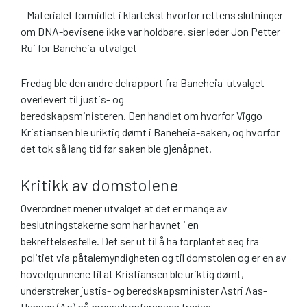
- Materialet formidlet i klartekst hvorfor rettens slutninger
om DNA-bevisene ikke var holdbare, sier leder Jon Petter
Rui for Baneheia-utvalget
Fredag ble den andre delrapport fra Baneheia-utvalget
overlevert til justis- og
beredskapsministeren. Den handlet om hvorfor Viggo
Kristiansen ble uriktig dømt i Baneheia-saken, og hvorfor
det tok så lang tid før saken ble gjenåpnet.
Kritikk av domstolene
Overordnet mener utvalget at det er mange av
beslutningstakerne som har havnet i en
bekreftelsesfelle. Det ser ut til å ha forplantet seg fra
politiet via påtalemyndigheten og til domstolen og er en av
hovedgrunnene til at Kristiansen ble uriktig dømt,
understreker justis- og beredskapsminister Astri Aas-
Hansen (Ap) på pressekonferansen fredag.