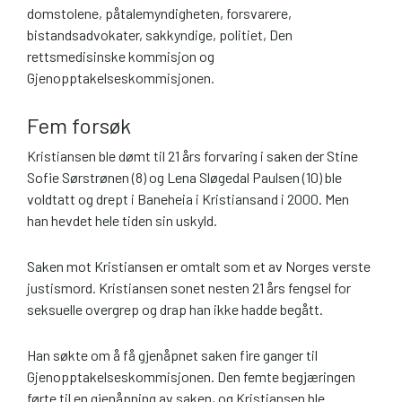
domstolene, påtalemyndigheten, forsvarere,
bistandsadvokater, sakkyndige, politiet, Den
rettsmedisinske kommisjon og
Gjenopptakelseskommisjonen.
Fem forsøk
Kristiansen ble dømt til 21 års forvaring i saken der Stine
Sofie Sørstrønen (8) og Lena Sløgedal Paulsen (10) ble
voldtatt og drept i Baneheia i Kristiansand i 2000. Men
han hevdet hele tiden sin uskyld.
Saken mot Kristiansen er omtalt som et av Norges verste
justismord. Kristiansen sonet nesten 21 års fengsel for
seksuelle overgrep og drap han ikke hadde begått.
Han søkte om å få gjenåpnet saken fire ganger til
Gjenopptakelseskommisjonen. Den femte begjæringen
førte til en gjenåpning av saken, og Kristiansen ble