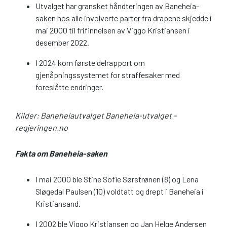
Utvalget har gransket håndteringen av Baneheia-
saken hos alle involverte parter fra drapene skjedde i
mai 2000 til frifinnelsen av Viggo Kristiansen i
desember 2022.
I 2024 kom første delrapport om
gjenåpningssystemet for straffesaker med
foreslåtte endringer.
Kilder: Baneheiautvalget Baneheia-utvalget -
regjeringen.no
Fakta om Baneheia-saken
I mai 2000 ble Stine Sofie Sørstrønen (8) og Lena
Sløgedal Paulsen (10) voldtatt og drept i Baneheia i
Kristiansand.
I 2002 ble Viggo Kristiansen og Jan Helge Andersen