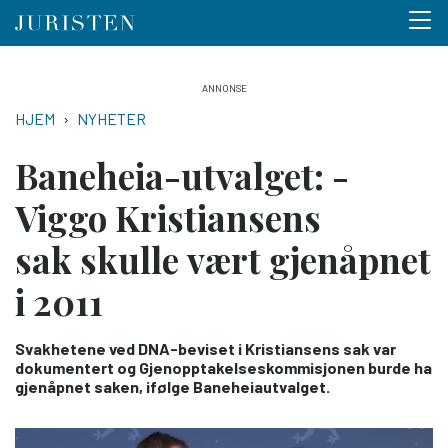
Menu 
Hopp
til
NAVIGASJONSSTI
HJEM
NYHETER
hovedinnhold
Baneheia-utvalget: -
Viggo Kristiansens
sak skulle vært gjenåpnet
i 2011
Svakhetene ved DNA-beviset i Kristiansens sak var
dokumentert og Gjenopptakelseskommisjonen burde ha
gjenåpnet saken, ifølge Baneheiautvalget.