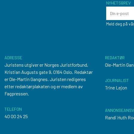
NYHETSBREV
Meld deg på vår
ADRESSE
REDAKTØR
Juristens utgiver er Norges Juristforbund,
Ole-Martin Ga
Kristian Augusts gate 9, 0164 Oslo. Redaktør
er Ole-Martin Gangnes. Juristen redigeres
JOURNALIST
etter
redaktørplakaten
og er medlem av
Trine Lejon
Fagpressen.
TELEFON
ANNONSEANSV
40 00 24 25
Randi Huth Ro