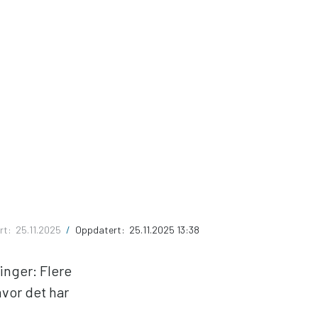
ert:
25.11.2025
/
Oppdatert:
25.11.2025 13:38
inger: Flere
hvor det har