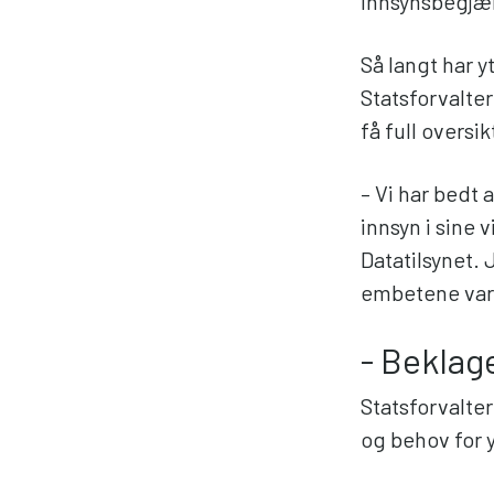
innsynsbegjæ
Så langt har 
Statsforvalter
få full overs
– Vi har bedt
innsyn i sine 
Datatilsynet. 
embetene vars
- Beklag
Statsforvalter
og behov for y