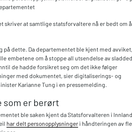
departementet
 skriver at samtlige statsforvaltere nå er bedt om 
lig på dette. Da departementet ble kjent med avviket,
lle embetene om å stoppe all utsendelse av sladde
ntil de hadde forsikret seg om det ikke følger
inger med dokumentet, sier digitaliserings- og
inister Karianne Tung i en pressemelding.
e som er berørt
ementet ble saken kjent da Statsforvalteren i Innlan
eil
har delt personopplysninger
i håndteringen av fl