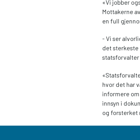
«Vi jobber og
Mottakerne av
en full gjenn
- Vi ser alvor
det sterkeste 
statsforvalte
«Statsforvalt
hvor det har 
informere om p
innsyn i dokum
og forsterket 