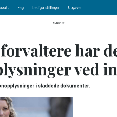
ebatt
Fag
Ledige stillinger
Utgaver
sforvaltere har d
lysninger ved i
sonopplysninger i sladdede dokumenter.