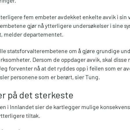
ringer.
ytterligere fem embeter avdekket enkelte avvik i sin
embetene gjør nå ytterligere undersøkelser i sine sy
ikt, melder departementet.
 alle statsforvalterembetene om å gjøre grundige un
virksomheter. Dersom de oppdager avvik, skal disse 
Jeg forventer nå at det ryddes opp i feilen som er a
ler personene som er berørt, sier Tung.
er på det sterkeste
en i Innlandet sier de kartlegger mulige konsekvense
tterligere tiltak.