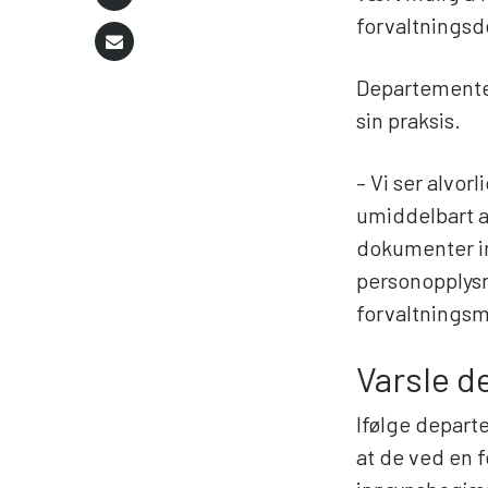
forvaltnings
Departementet
sin praksis.
– Vi ser alvor
umiddelbart a
dokumenter in
personopplysn
forvaltningsm
Varsle d
Ifølge depart
at de ved en f