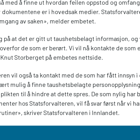
så med å finne ut hvordan feilen oppstod og omfang
 dokumentene er i hovedsak medier. Statsforvaltere
omgang av saken», melder embetet.
lig på at det er gitt ut taushetsbelagt informasjon, og
overfor de som er berørt. Vi vil nå kontakte de som er
r Knut Storberget på embetes nettside.
eren vil også ta kontakt med de som har fått innsyn 
vært mulig å finne taushetsbelagte personopplysning
likten til å hindre at dette spres. De som nylig har
enter hos Statsforvalteren, vil få svar først når vi har
rutiner», skriver Statsforvalteren i Innlandet.