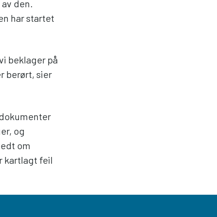
 av den.
n har startet
 vi beklager på
 berørt, sier
i dokumenter
er, og
 bedt om
 kartlagt feil