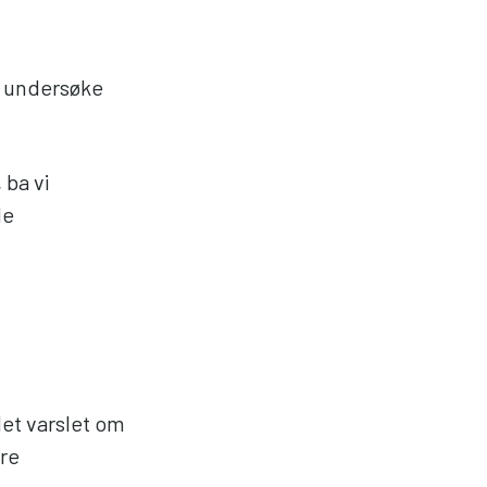
å undersøke
 ba vi
de
det varslet om
ere