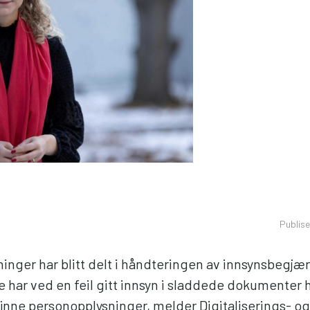
Publis
inger har blitt delt i håndteringen av innsynsbegjær
e har ved en feil gitt innsyn i sladdede dokumenter 
finne personopplysninger, melder Digitaliserings- og