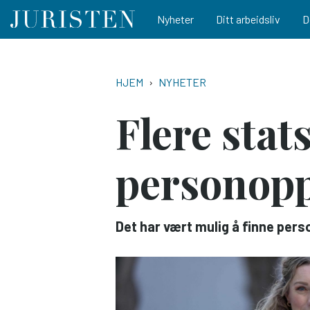
Main navigation
Nyheter
Ditt arbeidsliv
D
Hopp
til
NAVIGASJONSSTI
HJEM
NYHETER
hovedinnhold
Flere stat
personopp
Det har vært mulig å finne per