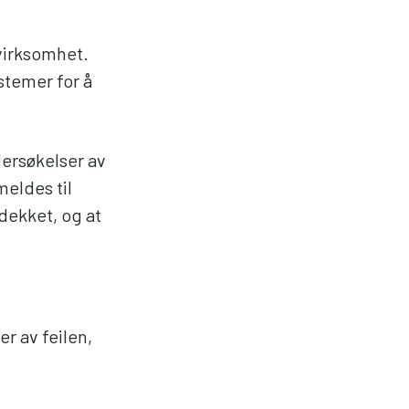
 virksomhet.
stemer for å
dersøkelser av
meldes til
vdekket, og at
r av feilen,