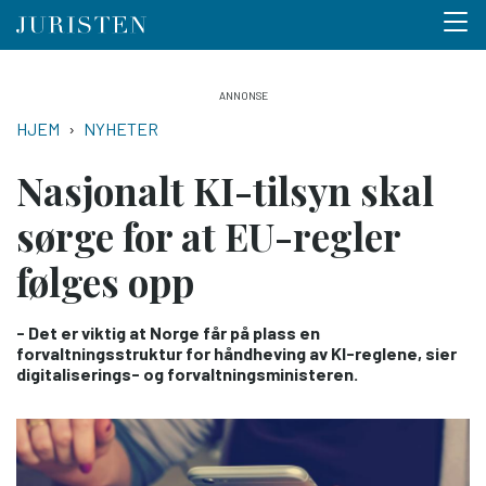
Menu 
Hopp
til
NAVIGASJONSSTI
HJEM
NYHETER
hovedinnhold
Nasjonalt KI-tilsyn skal
sørge for at EU-regler
følges opp
- Det er viktig at Norge får på plass en
forvaltningsstruktur for håndheving av KI-reglene, sier
digitaliserings- og forvaltningsministeren.