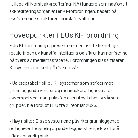
I tillegg vil Norsk akkreditering (NA) fungere som nasjonalt
akkrediteringsorgan etter KI-forordningen, basert på
eksisterende strukturer i norsk forvaltning.
Hovedpunkter i EUs KI-forordning
EUs KI-forordning representerer den første helhetlige
reguleringen av kunstig intelligens og sikrer harmonisering
på tvers av medlemsstatene. Forordningen klassifiserer
KI-systemer basert på risikonivå:
• Uakseptabel risiko: KI-systemer som strider mot
grunnleggende verdier og menneskerettigheter, for
eksempel ved manipulasjon eller utnyttelse av sårbare
grupper, ble forbudt i EU fra 2. februar 2025.
• Høy risiko: Disse systemene påvirker grunnleggende
rettigheter betydelig og underlegges strenge krav for å
sikre ansvarlig bruk.