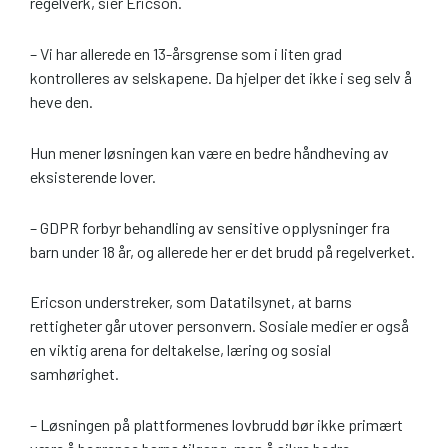
regelverk, sier Ericson.
– Vi har allerede en 13-årsgrense som i liten grad
kontrolleres av selskapene. Da hjelper det ikke i seg selv å
heve den.
Hun mener løsningen kan være en bedre håndheving av
eksisterende lover.
– GDPR forbyr behandling av sensitive opplysninger fra
barn under 18 år, og allerede her er det brudd på regelverket.
Ericson understreker, som Datatilsynet, at barns
rettigheter går utover personvern. Sosiale medier er også
en viktig arena for deltakelse, læring og sosial
samhørighet.
– Løsningen på plattformenes lovbrudd bør ikke primært