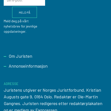
Meld deg på vårt
nyhetsbrev for jevnlige
oppdateringer.
Footer
Om Juristen
Annonseinformasjon
ADRESSE
Juristens utgiver er Norges Juristforbund, Kristian
Augusts gate 9, 0164 Oslo. Redaktør er Ole-Martin
Gangnes. Juristen redigeres etter
redaktørplakaten
og er medlem av Fagpressen.