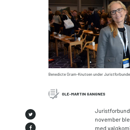
Benedicte Gram-Knutsen under Juristforbundets
OLE-MARTIN GANGNES
Juristforbund
november ble 
med valgkomit