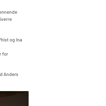
brennende
Sverre
ist og Ina
 for
od Anders