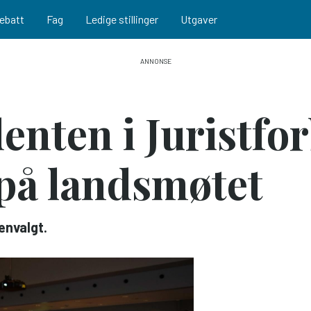
ebatt
Fag
Ledige stillinger
Utgaver
enten i Juristfo
 på landsmøtet
envalgt.