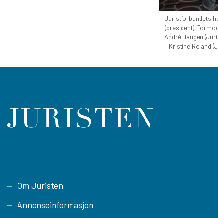
Juristforbundets h
(president), Tormo
André Haugen (Juri
Kristine Roland (
Footer
Om Juristen
Annonseinformasjon