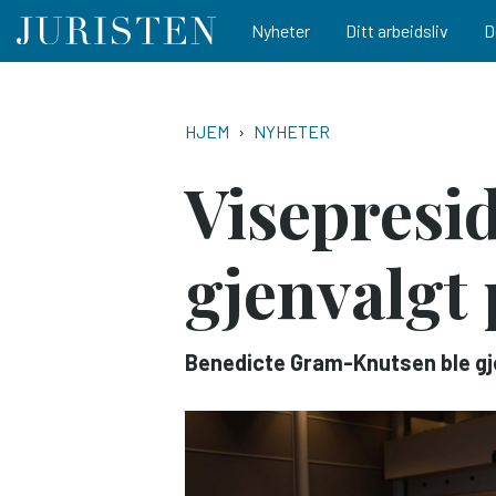
Main navigation
Nyheter
Ditt arbeidsliv
D
Hopp
til
NAVIGASJONSSTI
HJEM
NYHETER
hovedinnhold
Visepresid
gjenvalgt
Benedicte Gram-Knutsen ble gj