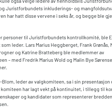
ulle også velge ledere av henholdsvis Juristforbun
og Juristforbundets inkluderings- og mangfoldsutva
en har hatt disse vervene i seks år, og begge ble g
er personer til Juristforbundets kontrollkomité, ble
 som leder. Lars Marius Heggberget, Frank Grønås, 
rogner og Katrine Bratteberg ble medlemmer av
een – med Fredrik Marius Wold og Malin Bye Sørens
er.
-Blom, leder av valgkomiteen, sa i sin presentasjon
komiteen har lagt vekt på kontinuitet, i tillegg til 
enskaper og kandidater som representerer bredden
sen.