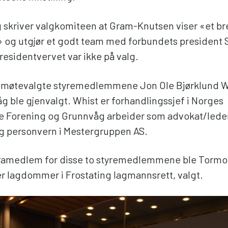
ling skriver valgkomiteen at Gram-Knutsen viser «et 
og utgjør et godt team med forbundets president 
esidentvervet var ikke på valg.
smøtevalgte styremedlemmene Jon Ole Bjørklund Wh
g ble gjenvalgt. Whist er forhandlingssjef i Norges
 Forening og Grunnvåg arbeider som advokat/leder
g personvern i Mestergruppen AS.
aramedlem for disse to styremedlemmene ble Torm
er lagdommer i Frostating lagmannsrett, valgt.