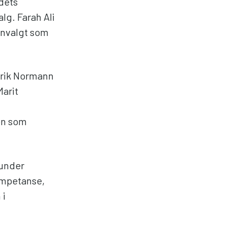
dets
lg. Farah Ali
jenvalgt som
 Erik Normann
Marit
en som
 under
kompetanse,
 i