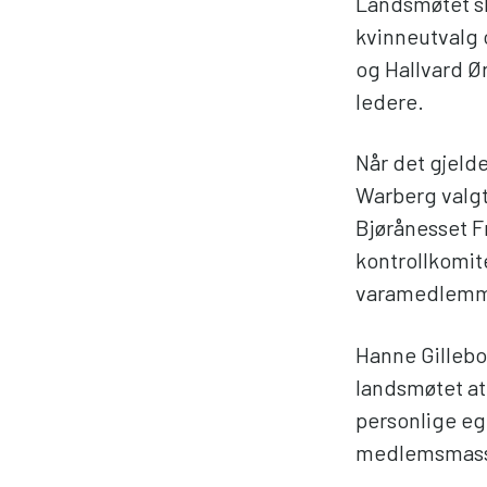
Landsmøtet sk
kvinneutvalg 
og Hallvard Ør
ledere.
Når det gjeld
Warberg valgt
Bjørånesset F
kontrollkomit
varamedlemm
Hanne Gillebo
landsmøtet at 
personlige eg
medlemsmas