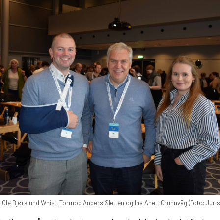
 Ole Bjørklund Whist, Tormod Anders Sletten og Ina Anett Grunnvåg (Foto: Juris