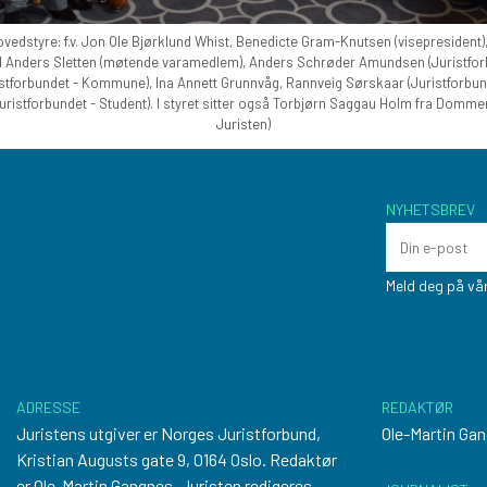
ovedstyre: f.v. Jon Ole Bjørklund Whist, Benedicte Gram-Knutsen (visepresident
d Anders Sletten (møtende varamedlem), Anders Schrøder Amundsen (Juristforbu
stforbundet - Kommune), Ina Annett Grunnvåg, Rannveig Sørskaar (Juristforbund
Juristforbundet - Student). I styret sitter også Torbjørn Saggau Holm fra Dommer
Juristen)
NYHETSBREV
Meld deg på vår
ADRESSE
REDAKTØR
Juristens utgiver er Norges Juristforbund,
Ole-Martin Ga
Kristian Augusts gate 9, 0164 Oslo. Redaktør
er Ole-Martin Gangnes. Juristen redigeres