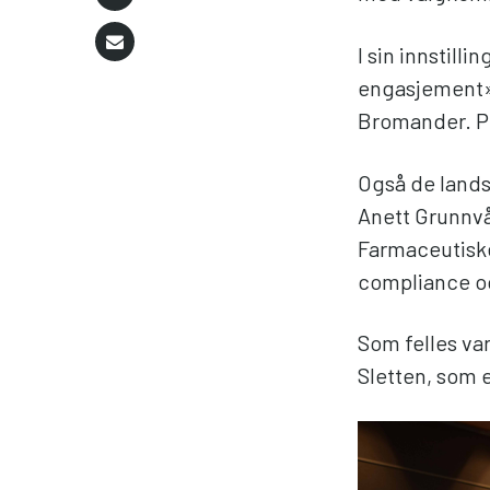
I sin innstil
engasjement» 
Bromander. Pr
Også de land
Anett Grunnvå
Farmaceutiske
compliance o
Som felles v
Sletten, som 