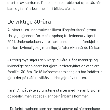
starten av karrieren. Det er senere problemet oppstår, når
barn og familie kommer inn i bildet, sier hun.
De viktige 30-åra
Ali viser til en undersøkelse likestillingsforsker Sigtona
Halrynjo gjennomførte på oppdrag fra kvinneutvalget i
2021. Undersøkelsen viste blant annet at lønnsforskjellene
mellom kvinnelige og mannlige jurister øker når de får barn.
– Utrolig mye skjer i de viktige 30-åra. Både mannlige og
kvinnelige toppledere har gjort karriererykket og etablert
familie i 30-åra. De få kvinnene som har gjort har imidlertid
gjort det på tøffere vilkår, sa Halrynjo til Juristen.
Farah Ali påpekte at juristene starter med like ambisjoner
og idealer, men at det skjer noe når barna kommer.
– De juristmødrene som har mest ansvar på hjemmebane