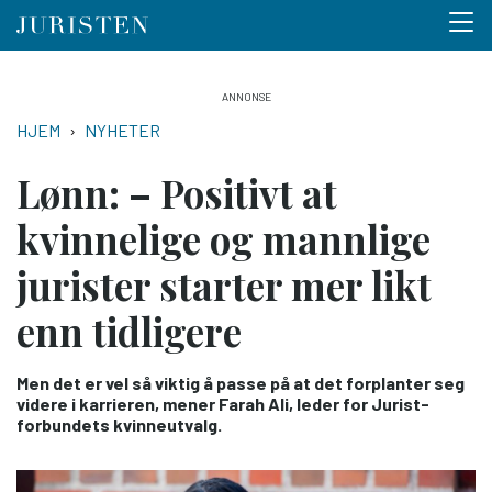
Menu 
Hopp
til
NAVIGASJONSSTI
HJEM
NYHETER
hovedinnhold
Lønn: – Positivt at
kvinnelige og mannlige
jurister starter mer likt
enn tidligere
Men det er vel så viktig å passe på at det forplanter seg
videre i karrieren, mener Farah Ali, leder for ­Jurist­
forbundets kvinneutvalg.