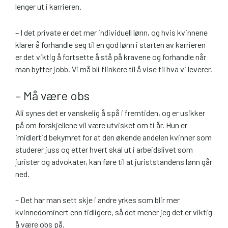
lenger ut i karrieren.
– I det private er det mer individuell lønn, og hvis kvinnene
klarer å forhandle seg til en god lønn i starten av karrieren
er det viktig å fortsette å stå på kravene og forhandle når
man bytter jobb. Vi må bli flinkere til å vise til hva vi leverer.
– Må være obs
Ali synes det er vanskelig å spå i fremtiden, og er usikker
på om forskjellene vil være utvisket om ti år. Hun er
imidlertid bekymret for at den økende andelen kvinner som
studerer juss og etter hvert skal ut i arbeidslivet som
jurister og advokater, kan føre til at juriststandens lønn går
ned.
– Det har man sett skje i andre yrkes som blir mer
kvinnedominert enn tidligere, så det mener jeg det er viktig
å være obs på.