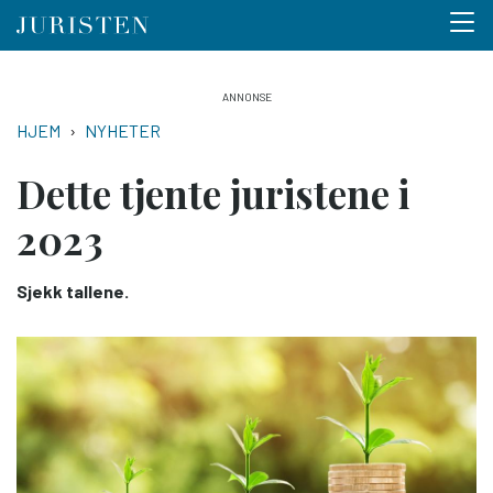
Menu 
Hopp
til
NAVIGASJONSSTI
HJEM
NYHETER
hovedinnhold
Dette tjente juristene i
2023
Sjekk tallene.