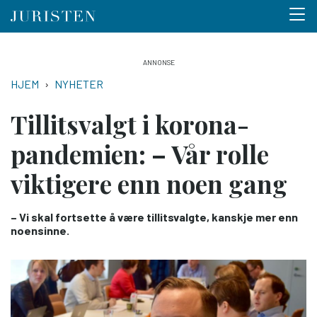
Menu 
Hopp
til
NAVIGASJONSSTI
HJEM
NYHETER
hovedinnhold
Tillits­valgt i korona­
pandemien: – Vår rolle
viktigere enn noen gang
– Vi skal fortsette å være tillitsvalgte, kanskje mer enn
noensinne.