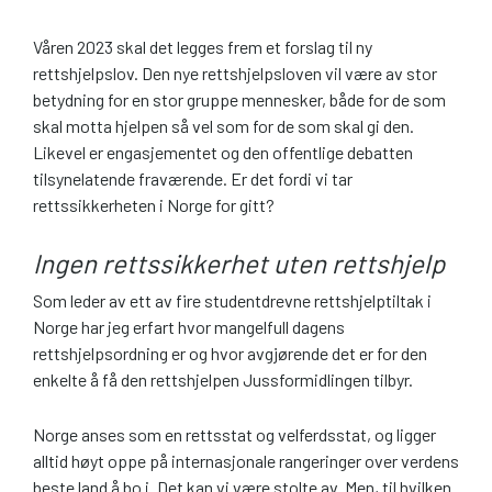
Våren 2023 skal det legges frem et forslag til ny
rettshjelpslov. Den nye rettshjelpsloven vil være av stor
betydning for en stor gruppe mennesker, både for de som
skal motta hjelpen så vel som for de som skal gi den.
Likevel er engasjementet og den offentlige debatten
tilsynelatende fraværende. Er det fordi vi tar
rettssikkerheten i Norge for gitt?
Ingen rettssikkerhet uten rettshjelp
Som leder av ett av fire studentdrevne rettshjelptiltak i
Norge har jeg erfart hvor mangelfull dagens
rettshjelpsordning er og hvor avgjørende det er for den
enkelte å få den rettshjelpen Jussformidlingen tilbyr.
Norge anses som en rettsstat og velferdsstat, og ligger
alltid høyt oppe på internasjonale rangeringer over verdens
beste land å bo i. Det kan vi være stolte av. Men, til hvilken