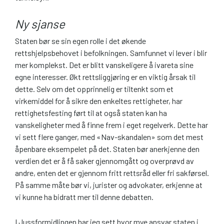
Ny sjanse
Staten bør se sin egen rolle i det økende
rettshjelpsbehovet i befolkningen. Samfunnet vi lever i blir
mer komplekst. Det er blitt vanskeligere å ivareta sine
egne interesser. Økt rettsliggjøring er en viktig årsak til
dette. Selv om det opprinnelig er tiltenkt som et
virkemiddel for å sikre den enkeltes rettigheter, har
rettighetsfesting ført til at også staten kan ha
vanskeligheter med å finne frem i eget regelverk. Dette har
vi sett flere ganger, med «Nav-skandalen» som det mest
åpenbare eksempelet på det. Staten bør anerkjenne den
verdien det er å få saker gjennomgått og overprøvd av
andre, enten det er gjennom fritt rettsråd eller fri sakførsel.
På samme måte bør vi, jurister og advokater, erkjenne at
vi kunne ha bidratt mer til denne debatten.
I Jussformidlingen har jeg sett hvor mye ansvar staten i