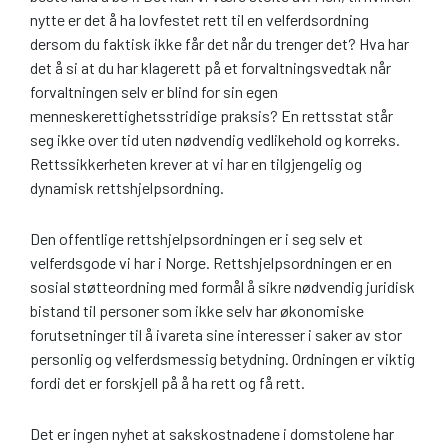
nytte er det å ha lovfestet rett til en velferdsordning
dersom du faktisk ikke får det når du trenger det? Hva har
det å si at du har klagerett på et forvaltningsvedtak når
forvaltningen selv er blind for sin egen
menneskerettighetsstridige praksis? En rettsstat står
seg ikke over tid uten nødvendig vedlikehold og korreks.
Rettssikker­heten krever at vi har en tilgjengelig og
dynamisk rettshjelpsordning.
Den offentlige rettshjelpsordningen er i seg selv et
velferdsgode vi har i Norge. Rettshjelpsordningen er en
sosial støtteordning med formål å sikre nødvendig juridisk
bistand til personer som ikke selv har økonomiske
forutsetninger til å ivareta sine interesser i saker av stor
personlig og velferdsmessig betydning. Ordningen er viktig
fordi det er forskjell på å ha rett og få rett.
Det er ingen nyhet at sakskostnadene i domstolene har