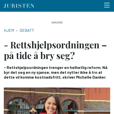
Menu 
Hopp
til
NAVIGASJONSSTI
HJEM
DEBATT
hovedinnhold
- Rettshjelpsordningen –
på tide å bry seg?
- Rettshjelpsordningen trenger en helhetlig reform. Nå
byr det seg en ny sjanse, men det nytter ikke å tro at
dette vil komme kostnadsfritt, skriver Michelle Danker.