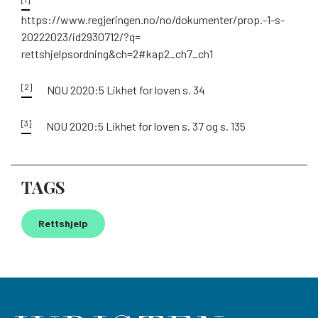
https://www.regjeringen.no/no/dokumenter/prop.-1-s-
20222023/id2930712/?q=
rettshjelpsordning&ch=2#kap2_ch7_ch1
[2]
NOU 2020:5 Likhet for loven s. 34
[3]
NOU 2020:5 Likhet for loven s. 37 og s. 135
TAGS
Rettshjelp