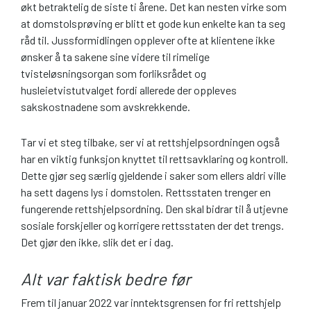
økt betraktelig de siste ti årene. Det kan nesten virke som
at domstolsprøving er blitt et gode kun enkelte kan ta seg
råd til. Jussformidlingen opplever ofte at klientene ikke
ønsker å ta sakene sine videre til rimelige
tvisteløsningsorgan som forliksrådet og
husleietvistutvalget fordi allerede der oppleves
sakskostnadene som avskrekkende.
Tar vi et steg tilbake, ser vi at rettshjelpsordningen også
har en viktig funksjon knyttet til rettsavklaring og kontroll.
Dette gjør seg særlig gjeldende i saker som ellers aldri ville
ha sett dagens lys i domstolen. Rettsstaten trenger en
fungerende rettshjelpsordning. Den skal bidrar til å utjevne
sosiale forskjeller og korrigere rettsstaten der det trengs.
Det gjør den ikke, slik det er i dag.
Alt var faktisk bedre før
Frem til januar 2022 var inntektsgrensen for fri rettshjelp