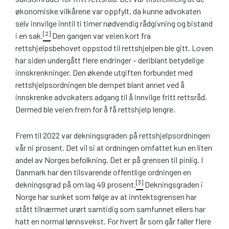
økonomiske vilkårene var oppfylt, da kunne advokaten
selv innvilge inntil ti timer nødvendig rådgivning og bistand
[2]
i en sak.
Den gangen var veien kort fra
rettshjelpsbehovet oppstod til rettshjelpen ble gitt. Loven
har siden undergått flere endringer – deriblant betydelige
innskrenkninger. Den økende utgiften forbundet med
rettshjelpsordningen ble dempet blant annet ved å
innskrenke advokaters adgang til å innvilge fritt rettsråd.
Dermed ble veien frem for å få rettshjelp lengre.
Frem til 2022 var dekningsgraden på rettshjelpsordningen
vår ni prosent. Det vil si at ordningen omfattet kun en liten
andel av Norges befolkning. Det er på grensen til pinlig. I
Danmark har den tilsvarende offentlige ordningen en
[3]
dekningsgrad på om lag 49 prosent.
Dekningsgraden i
Norge har sunket som følge av at inntektsgrensen har
stått tilnærmet urørt samtidig som samfunnet ellers har
hatt en normal lønnsvekst. For hvert år som går faller flere