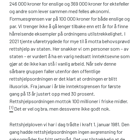
246 000 kroner for enslige og 369 000 kroner for ektefeller
og andre som lever sammen med felles økonomi.
Formuesgrensen var på 100 000 kroner for både enslige og
par. Vi trenger ikke å gå lenger tilbake enn ett år for å finne
hårreisende eksempler på ordningens utilstrekkelighet. I
2021 tjente uføretrygdede for mye til å motta behovsprøvd
rettshjelp av staten. Her snakker vi om personer som – av
staten – er vurdert å ha en varig nedsatt inntektsevne som
gjør at de ikke kan stå i vanlig arbeid. Når selv denne
sårbare gruppen faller utenfor den offentlige
rettshjelpsordningen er det klart at ordningen er blitt
illusorisk. Fra januar i år ble inntektsgrensen for første
gang på 13 år justert opp med 30 prosent.
Rettshjelpsordningen mottok 100 millioner i friske midler.
[1]
Det er vel og bra, men dessverre ikke godt nok.
Rettshjelploven vi har i dag trådte i kraft 1. januar 1981. Den
gang hadde rettshjelpsordningen ingen avgrensning for
saksområder for fritt rettsråd. Det var tilstrekkelig at de