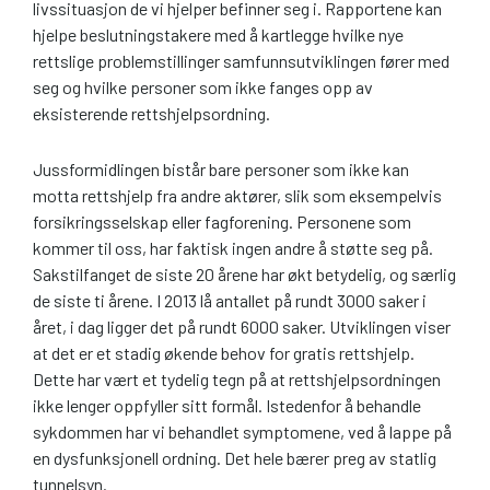
livssituasjon de vi hjelper befinner seg i. Rapportene kan
hjelpe beslutningstakere med å kartlegge hvilke nye
rettslige problemstillinger samfunnsutviklingen fører med
seg og hvilke personer som ikke fanges opp av
eksisterende rettshjelpsordning.
Jussformidlingen bistår bare personer som ikke kan
motta rettshjelp fra andre aktører, slik som eksempelvis
forsikringsselskap eller fagforening. Personene som
kommer til oss, har faktisk ingen andre å støtte seg på.
Sakstilfanget de siste 20 årene har økt betydelig, og særlig
de siste ti årene. I 2013 lå antallet på rundt 3000 saker i
året, i dag ligger det på rundt 6000 saker. Utviklingen viser
at det er et stadig økende behov for gratis rettshjelp.
Dette har vært et tydelig tegn på at rettshjelpsordningen
ikke lenger oppfyller sitt formål. Istedenfor å behandle
sykdommen har vi behandlet symptomene, ved å lappe på
en dysfunksjonell ordning. Det hele bærer preg av statlig
tunnelsyn.