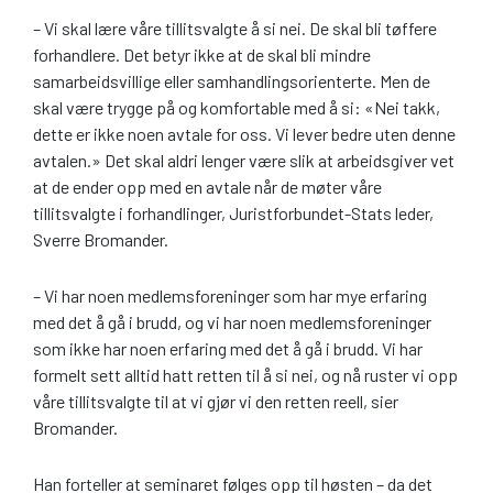
– Vi skal lære våre tillitsvalgte å si nei. De skal bli tøffere
forhandlere. Det betyr ikke at de skal bli mindre
samarbeidsvillige eller samhandlingsorienterte. Men de
skal være trygge på og komfortable med å si: «Nei takk,
dette er ikke noen avtale for oss. Vi lever bedre uten denne
avtalen.» Det skal aldri lenger være slik at arbeidsgiver vet
at de ender opp med en avtale når de møter våre
tillitsvalgte i forhandlinger, Juristforbundet-Stats leder,
Sverre Bromander.
– Vi har noen medlemsforeninger som har mye erfaring
med det å gå i brudd, og vi har noen medlemsforeninger
som ikke har noen erfaring med det å gå i brudd. Vi har
formelt sett alltid hatt retten til å si nei, og nå ruster vi opp
våre tillitsvalgte til at vi gjør vi den retten reell, sier
Bromander.
Han forteller at seminaret følges opp til høsten – da det