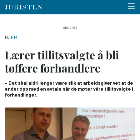
Menu 
Hopp
til
NAVIGASJONSSTI
HJEM
hovedinnhold
Lærer tillitsvalgte å bli
tøffere forhandlere
– Det skal aldri lenger være slik at arbeidsgiver vet at de
ender opp med en avtale når de møter våre tillitsvalgte i
forhandlinger.